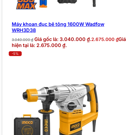
Máy khoan đục bê tông 1600W Wadfow
WRH3D38
Giá gốc là: 3.040.000 ₫.
Giá
2.675.000
₫
3.040.000
₫
hiện tại là: 2.675.000 ₫.
-5%