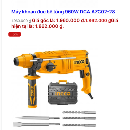
Máy khoan đục bê tông 960W DCA AZC02-28
Giá gốc là: 1.960.000 ₫.
Giá
1.862.000
₫
1.960.000
₫
hiện tại là: 1.862.000 ₫.
-5%