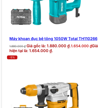
Máy khoan đục bê tông 1050W Total TH110266
Giá gốc là: 1.880.000 ₫.
Giá
1.654.000
₫
1.880.000
₫
hiện tại là: 1.654.000 ₫.
-5%