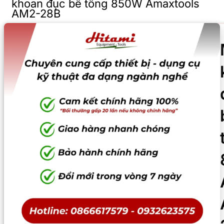
khoan đục bê tông 850W Amaxtools
AM2-28B