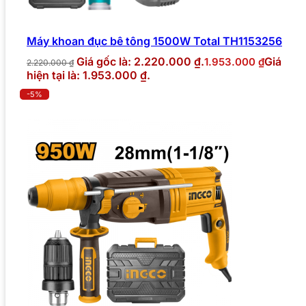
Máy khoan đục bê tông 1500W Total TH1153256
Giá gốc là: 2.220.000 ₫.
Giá
1.953.000
₫
2.220.000
₫
hiện tại là: 1.953.000 ₫.
-5%