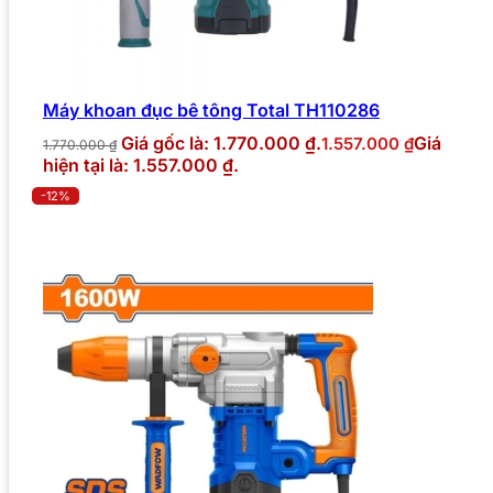
Máy khoan đục bê tông Total TH110286
Giá gốc là: 1.770.000 ₫.
Giá
1.557.000
₫
1.770.000
₫
hiện tại là: 1.557.000 ₫.
-12%