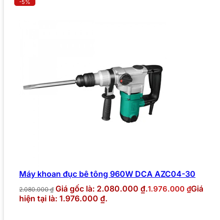
-5%
Máy khoan đục bê tông 960W DCA AZC04-30
Giá gốc là: 2.080.000 ₫.
Giá
1.976.000
₫
2.080.000
₫
hiện tại là: 1.976.000 ₫.