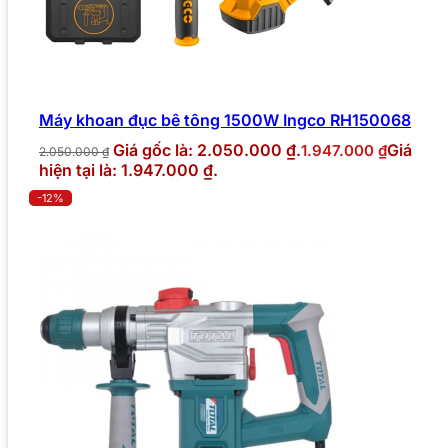
Máy khoan đục bê tông 1500W Ingco RH150068
Giá gốc là: 2.050.000 ₫.
Giá
1.947.000
₫
2.050.000
₫
hiện tại là: 1.947.000 ₫.
-12%