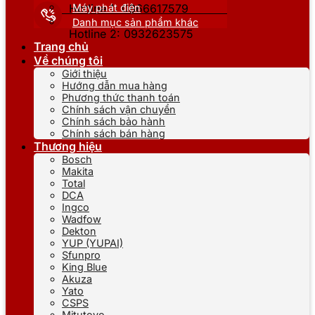
Máy phát điện
Hotline 1: 0866617579
Danh mục sản phẩm khác
Hotline 2: 0932623575
Trang chủ
Về chúng tôi
Giới thiệu
Hướng dẫn mua hàng
Phương thức thanh toán
Chính sách vận chuyển
Chính sách bảo hành
Chính sách bán hàng
Thương hiệu
Bosch
Makita
Total
DCA
Ingco
Wadfow
Dekton
YUP (YUPAI)
Sfunpro
King Blue
Akuza
Yato
CSPS
Mitutoyo