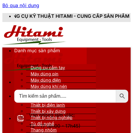
Bỏ qua nội dung
THUẬT HITAMI - CUNG CẤP SẢN PHẨM CHÍNH HÃNG, MỚI
Danh mục sản phẩm
Dụng cụ cầm tay
Máy dùng pin
Máy dùng điện
Máy dùng khí nén
Thiết bị đo kiểm
Thiết bị nâng đỡ
Thiết bị điện lạnh
Thiết bị xây dựng
Văn phòng làm việc:
Thiết bị nông nghiệp
Tủ đồ nghề
T2 - T7 (8h00 - 17h45)
Thang nhôm