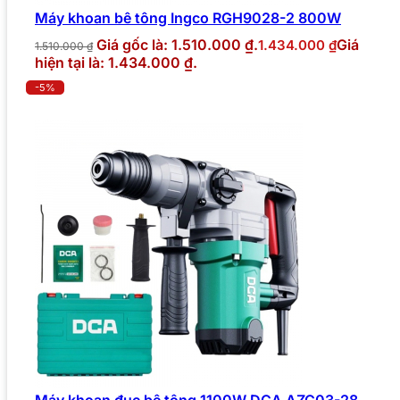
Máy khoan bê tông Ingco RGH9028-2 800W
Giá gốc là: 1.510.000 ₫.
Giá
1.434.000
₫
1.510.000
₫
hiện tại là: 1.434.000 ₫.
-5%
Máy khoan đục bê tông 1100W DCA AZC03-28