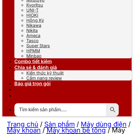
Kyoritsu
UNI-T
HIOKI
Hồng Ký
Nikawa
Nikita
Ameca
Tasco
Super Stars
HPMM
Minbao
Combo tiết kiệm
Chia sẻ & đánh giá
Kiến thức kỹ thuật
Cẩm nang review
Báo giá trọn gói
Trang chủ
/
Sản phẩm
/
Máy dùng điện
/
Máy khoan
/
Máy khoan bê tông
/
Máy