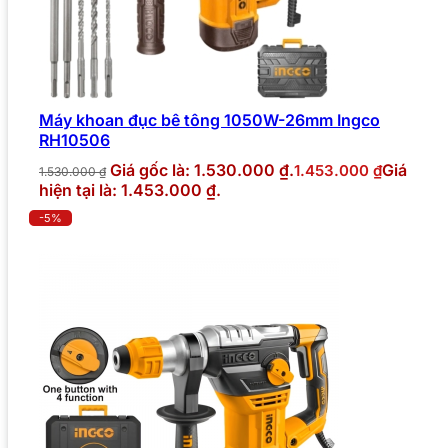
Máy khoan đục bê tông 1050W-26mm Ingco
RH10506
Giá gốc là: 1.530.000 ₫.
Giá
1.453.000
₫
1.530.000
₫
hiện tại là: 1.453.000 ₫.
-5%