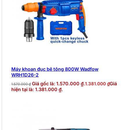
Máy khoan đục bê tông 800W Wadfow
WRH1D26-2
Giá gốc là: 1.570.000 ₫.
Giá
1.381.000
₫
1.570.000
₫
hiện tại là: 1.381.000 ₫.