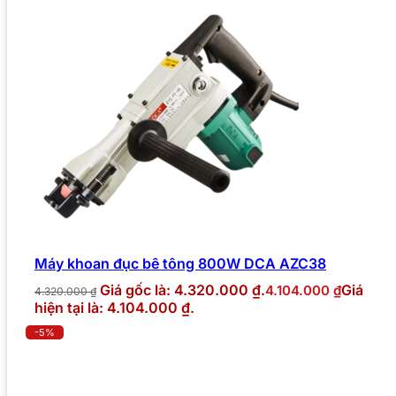
Máy khoan đục bê tông 800W DCA AZC38
Giá gốc là: 4.320.000 ₫.
Giá
4.104.000
₫
4.320.000
₫
hiện tại là: 4.104.000 ₫.
-5%