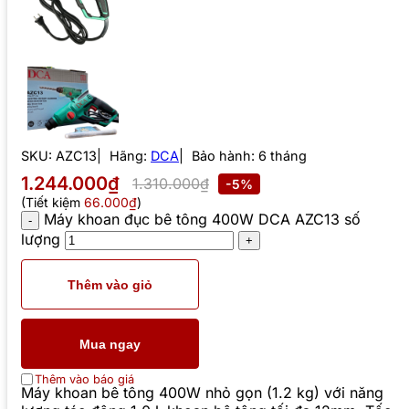
SKU:
AZC13
Hãng:
DCA
Bảo hành: 6 tháng
1.244.000₫
1.310.000₫
-5%
(Tiết kiệm
66.000₫
)
Máy khoan đục bê tông 400W DCA AZC13 số
lượng
Thêm vào giỏ
Mua ngay
Thêm vào báo giá
Máy khoan bê tông 400W nhỏ gọn (1.2 kg) với năng