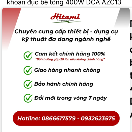
khoan đục bê tông 400W DCA AZC13