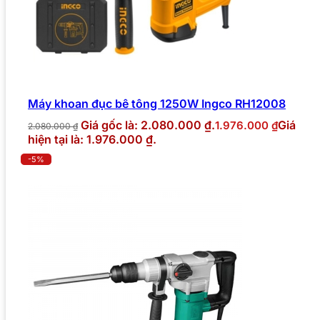
Máy khoan đục bê tông 1250W Ingco RH12008
Giá gốc là: 2.080.000 ₫.
Giá
1.976.000
₫
2.080.000
₫
hiện tại là: 1.976.000 ₫.
-5%