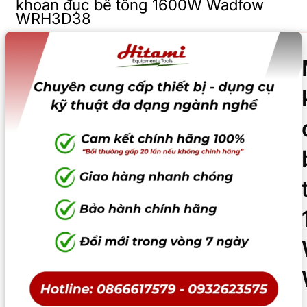
khoan đục bê tông 1600W Wadfow
WRH3D38