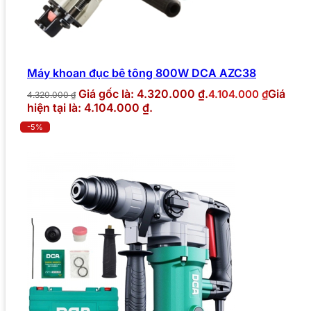
Máy khoan đục bê tông 800W DCA AZC38
Giá gốc là: 4.320.000 ₫.
Giá
4.104.000
₫
4.320.000
₫
hiện tại là: 4.104.000 ₫.
-5%