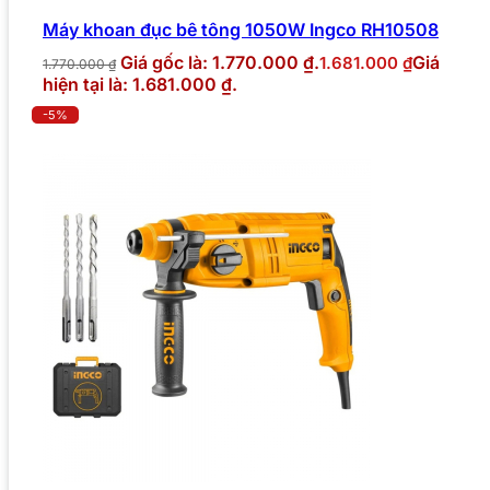
Máy khoan đục bê tông 1050W Ingco RH10508
Giá gốc là: 1.770.000 ₫.
Giá
1.681.000
₫
1.770.000
₫
hiện tại là: 1.681.000 ₫.
-5%