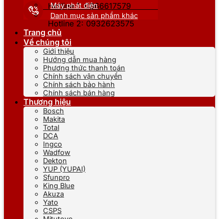
Máy phát điện
Hotline 1: 0866617579
Danh mục sản phẩm khác
Hotline 2: 0932623575
Trang chủ
Về chúng tôi
Giới thiệu
Hướng dẫn mua hàng
Phương thức thanh toán
Chính sách vận chuyển
Chính sách bảo hành
Chính sách bán hàng
Thương hiệu
Bosch
Makita
Total
DCA
Ingco
Wadfow
Dekton
YUP (YUPAI)
Sfunpro
King Blue
Akuza
Yato
CSPS
Mitutoyo