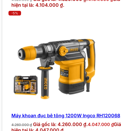
hiện tại là: 4.104.000 ₫.
-5%
Máy khoan đục bê tông 1200W Ingco RH120068
Giá gốc là: 4.260.000 ₫.
Giá
4.047.000
₫
4.260.000
₫
hiện tại là: 4.047.000 ₫.