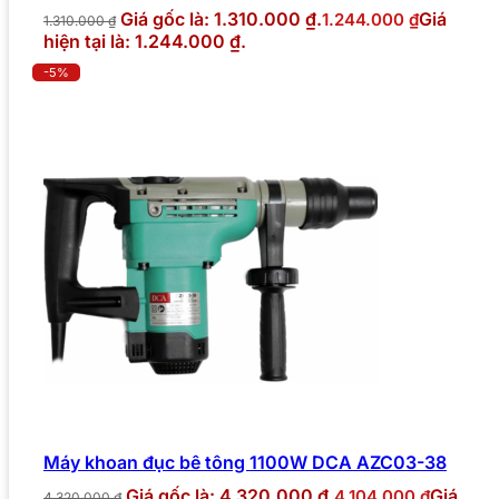
Giá gốc là: 1.310.000 ₫.
Giá
1.244.000
₫
1.310.000
₫
hiện tại là: 1.244.000 ₫.
-5%
Máy khoan đục bê tông 1100W DCA AZC03-38
Giá gốc là: 4.320.000 ₫.
Giá
4.104.000
₫
4.320.000
₫