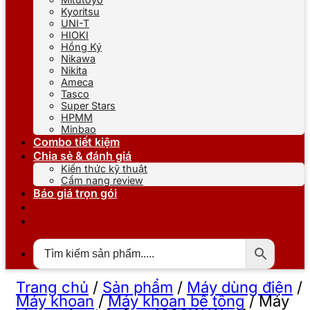
Kyoritsu
UNI-T
HIOKI
Hồng Ký
Nikawa
Nikita
Ameca
Tasco
Super Stars
HPMM
Minbao
Combo tiết kiệm
Chia sẻ & đánh giá
Kiến thức kỹ thuật
Cẩm nang review
Báo giá trọn gói
Trang chủ
/
Sản phẩm
/
Máy dùng điện
/
Máy khoan
/
Máy khoan bê tông
/
Máy