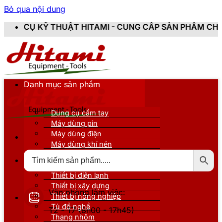
Bỏ qua nội dung
T HITAMI - CUNG CẤP SẢN PHẨM CHÍNH HÃNG, MỚI 10
Danh mục sản phẩm
Dụng cụ cầm tay
Máy dùng pin
Máy dùng điện
Máy dùng khí nén
Thiết bị đo kiểm
Thiết bị nâng đỡ
Thiết bị điện lạnh
Thiết bị xây dựng
Văn phòng làm việc:
Thiết bị nông nghiệp
Tủ đồ nghề
T2 - T7 (8h00 - 17h45)
Thang nhôm