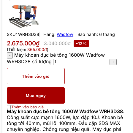
SKU:
WRH3D38
Hãng:
Wadfow
Bảo hành: 6 tháng
2.675.000₫
3.040.000₫
-12%
(Tiết kiệm
365.000₫
)
Máy khoan đục bê tông 1600W Wadfow
WRH3D38 số lượng
Thêm vào giỏ
Mua ngay
Thêm vào báo giá
Máy khoan đục bê tông 1600W Wadfow WRH3D38
:
Công suất cực mạnh 1600W, lực đập 10J. Khoan bê
tông tới 40mm, mũi lõi 100mm. Đầu cặp SDS MAX
chuyên nghiệp. Chống rung hiệu quả. Máy đục phá