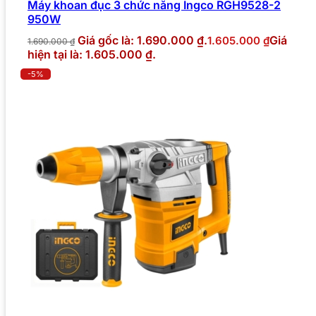
Máy khoan đục 3 chức năng Ingco RGH9528-2
950W
Giá gốc là: 1.690.000 ₫.
Giá
1.605.000
₫
1.690.000
₫
hiện tại là: 1.605.000 ₫.
-5%