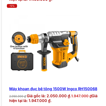
-5%
Máy khoan đục bê tông 1500W Ingco RH150068
Giá gốc là: 2.050.000 ₫.
Giá
1.947.000
₫
2.050.000
₫
hiện tại là: 1.947.000 ₫.