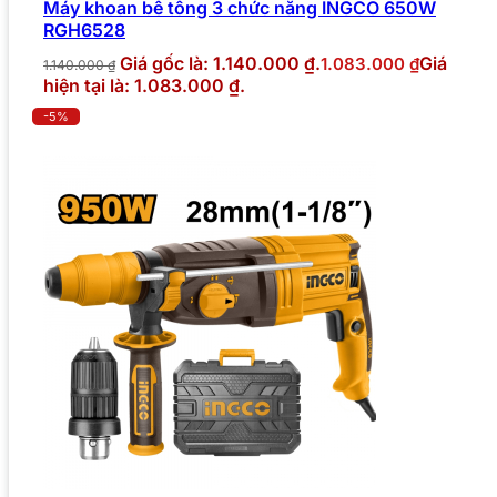
Máy khoan bê tông 3 chức năng INGCO 650W
RGH6528
Giá gốc là: 1.140.000 ₫.
Giá
1.083.000
₫
1.140.000
₫
hiện tại là: 1.083.000 ₫.
-5%