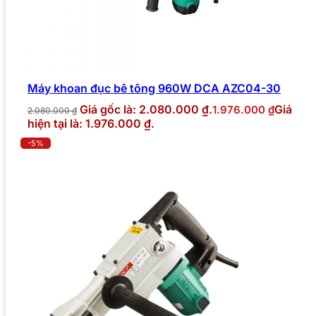
Máy khoan đục bê tông 960W DCA AZC04-30
Giá gốc là: 2.080.000 ₫.
Giá
1.976.000
₫
2.080.000
₫
hiện tại là: 1.976.000 ₫.
-5%