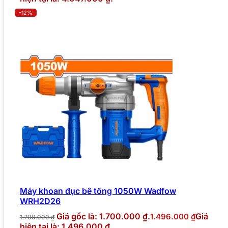
-12%
Máy khoan đục bê tông 1050W Wadfow
WRH2D26
Giá gốc là: 1.700.000 ₫.
Giá
1.496.000
₫
1.700.000
₫
hiện tại là: 1.496.000 ₫.