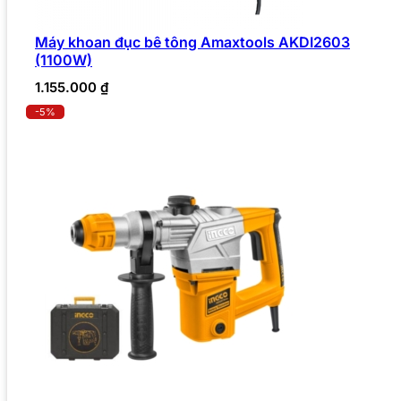
Máy khoan đục bê tông Amaxtools AKDI2603
(1100W)
1.155.000
₫
-5%