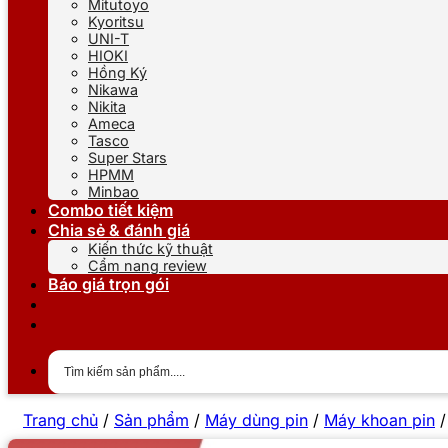
Mitutoyo
Kyoritsu
UNI-T
HIOKI
Hồng Ký
Nikawa
Nikita
Ameca
Tasco
Super Stars
HPMM
Minbao
Combo tiết kiệm
Chia sẻ & đánh giá
Kiến thức kỹ thuật
Cẩm nang review
Báo giá trọn gói
Trang chủ
/
Sản phẩm
/
Máy dùng pin
/
Máy khoan pin