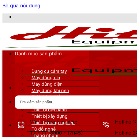
Bỏ qua nội dung
CÔNG TY TN
Danh mục sản phẩm
Dụng cụ cầm tay
Máy dùng pin
Máy dùng điện
Máy dùng khí nén
Thiết bị đo kiểm
Thiết bị nâng đỡ
Thiết bị điện lạnh
Thiết bị xây dựng
Văn phòng làm việc:
Hotline 
Thiết bị nông nghiệp
Tủ đồ nghề
T2 - T7 (8h00 - 17h45)
Hotline 
Thang nhôm