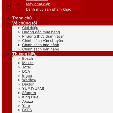
Máy phát điện
Danh mục sản phẩm khác
Trang chủ
Về chúng tôi
Giới thiệu
Hướng dẫn mua hàng
Phương thức thanh toán
Chính sách vận chuyển
Chính sách bảo hành
Chính sách bán hàng
Thương hiệu
Bosch
Makita
Total
DCA
Ingco
Wadfow
Dekton
YUP (YUPAI)
Sfunpro
King Blue
Akuza
Yato
CSPS