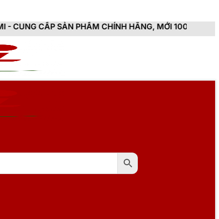
SẢN PHẨM CHÍNH HÃNG, MỚI 100%, ĐẦY ĐỦ CHỨNG TỪ,