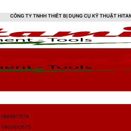
HH THIẾT BỊ DỤNG CỤ KỸ THUẬT HITAMI - CUNG CẤP 
1: 0866617579
2: 0932623575