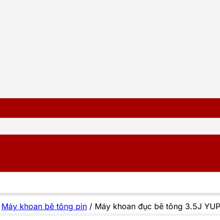
/
Máy khoan bê tông pin
/
Máy khoan đục bê tông 3.5J YUP