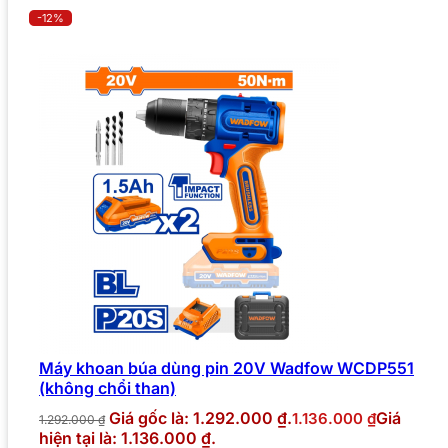
-12%
Máy khoan búa dùng pin 20V Wadfow WCDP551
(không chổi than)
Giá gốc là: 1.292.000 ₫.
Giá
1.136.000
₫
1.292.000
₫
hiện tại là: 1.136.000 ₫.