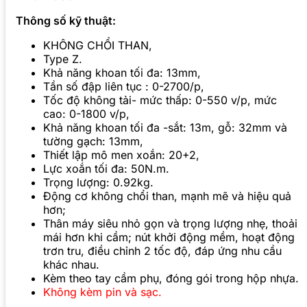
Thông số kỹ thuật:
KHÔNG CHỔI THAN,
Type Z.
Khả năng khoan tối đa: 13mm,
Tần số đập liên tục : 0-2700/p,
Tốc độ không tải- mức thấp: 0-550 v/p, mức
cao: 0-1800 v/p,
Khả năng khoan tối đa -sắt: 13m, gỗ: 32mm và
tường gạch: 13mm,
Thiết lập mô men xoắn: 20+2,
Lực xoắn tối đa: 50N.m.
Trọng lượng: 0.92kg.
Động cơ không chổi than, mạnh mẽ và hiệu quả
hơn;
Thân máy siêu nhỏ gọn và trọng lượng nhẹ, thoải
mái hơn khi cầm; nút khởi động mềm, hoạt động
trơn tru, điều chỉnh 2 tốc độ, đáp ứng nhu cầu
khác nhau.
Kèm theo tay cầm phụ, đóng gói trong hộp nhựa.
Không kèm pin và sạc.