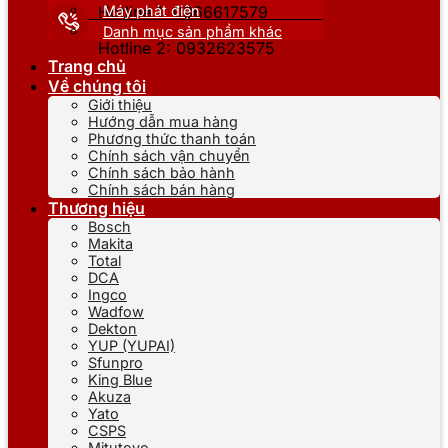
Máy phát điện
Hotline 1: 0866617579
Danh mục sản phẩm khác
Hotline 2: 0932623575
Trang chủ
Về chúng tôi
Giới thiệu
Hướng dẫn mua hàng
Phương thức thanh toán
Chính sách vận chuyển
Chính sách bảo hành
Chính sách bán hàng
Thương hiệu
Bosch
Makita
Total
DCA
Ingco
Wadfow
Dekton
YUP (YUPAI)
Sfunpro
King Blue
Akuza
Yato
CSPS
Mitutoyo