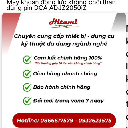
Máy khoan động lực không chổi than
dùng pin DCA ADJZ2050iZ