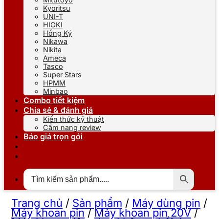
Kyoritsu
UNI-T
HIOKI
Hồng Ký
Nikawa
Nikita
Ameca
Tasco
Super Stars
HPMM
Minbao
Combo tiết kiệm
Chia sẻ & đánh giá
Kiến thức kỹ thuật
Cẩm nang review
Báo giá trọn gói
Trang chủ
/
Sản phẩm
/
Máy dùng pin
/
Máy khoan pin
/
Máy khoan pin 20V
/