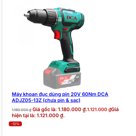
Máy khoan đục dùng pin 20V 60Nm DCA
ADJZ05-13Z (chưa pin & sạc)
Giá gốc là: 1.180.000 ₫.
Giá
1.121.000
₫
1.180.000
₫
hiện tại là: 1.121.000 ₫.
-12%