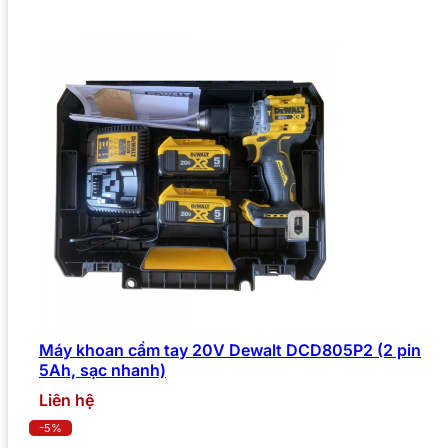
Máy khoan cầm tay 20V Dewalt DCD805P2 (2 pin
5Ah, sạc nhanh)
Liên hệ
-5%