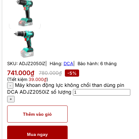
SKU:
ADJZ2050iZ
Hãng:
DCA
Bảo hành: 6 tháng
741.000₫
780.000₫
-5%
(Tiết kiệm
39.000₫
)
Máy khoan động lực không chổi than dùng pin
DCA ADJZ2050iZ số lượng
Thêm vào giỏ
Mua ngay