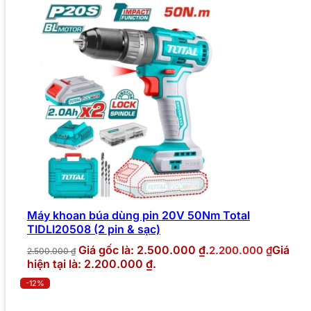
Máy khoan búa dùng pin 20V 50Nm Total
TIDLI20508 (2 pin & sạc)
Giá gốc là: 2.500.000 ₫.
Giá
2.200.000
₫
2.500.000
₫
hiện tại là: 2.200.000 ₫.
-12%