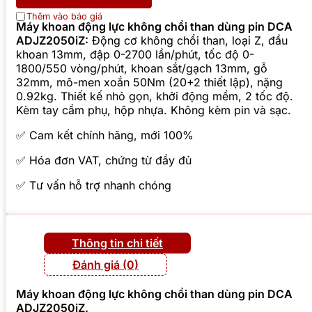
Thêm vào báo giá
Máy khoan động lực không chổi than dùng pin DCA
ADJZ2050iZ:
Động cơ không chổi than, loại Z, đầu
khoan 13mm, đập 0-2700 lần/phút, tốc độ 0-
1800/550 vòng/phút, khoan sắt/gạch 13mm, gỗ
32mm, mô-men xoắn 50Nm (20+2 thiết lập), nặng
0.92kg. Thiết kế nhỏ gọn, khởi động mềm, 2 tốc độ.
Kèm tay cầm phụ, hộp nhựa. Không kèm pin và sạc.
✅ Cam kết chính hãng, mới 100%
✅ Hóa đơn VAT, chứng từ đầy đủ
✅ Tư vấn hỗ trợ nhanh chóng
Thông tin chi tiết
Đánh giá (0)
Máy khoan động lực không chổi than dùng pin DCA
ADJZ2050iZ
.