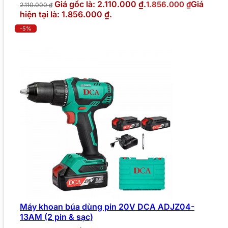
Giá gốc là: 2.110.000 ₫.
Giá
1.856.000
₫
2.110.000
₫
hiện tại là: 1.856.000 ₫.
-5%
Máy khoan búa dùng pin 20V DCA ADJZ04-
13AM (2 pin & sạc)