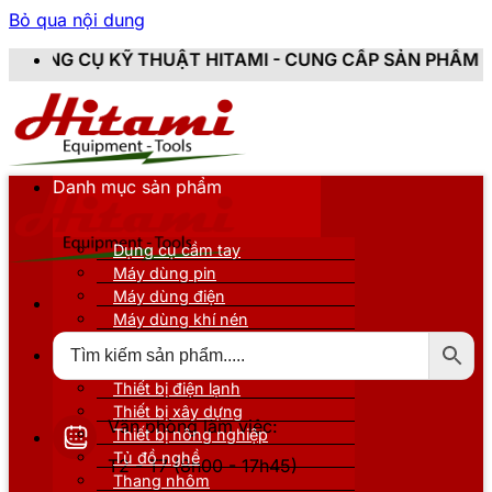
Bỏ qua nội dung
UẬT HITAMI - CUNG CẤP SẢN PHẨM CHÍNH HÃNG, MỚI 
Danh mục sản phẩm
Dụng cụ cầm tay
Máy dùng pin
Máy dùng điện
Máy dùng khí nén
Thiết bị đo kiểm
Thiết bị nâng đỡ
Thiết bị điện lạnh
Thiết bị xây dựng
Văn phòng làm việc:
Thiết bị nông nghiệp
Tủ đồ nghề
T2 - T7 (8h00 - 17h45)
Thang nhôm