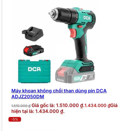
Máy khoan không chổi than dùng pin DCA
ADJZ2050DM
Giá gốc là: 1.510.000 ₫.
Giá
1.434.000
₫
1.510.000
₫
hiện tại là: 1.434.000 ₫.
-5%