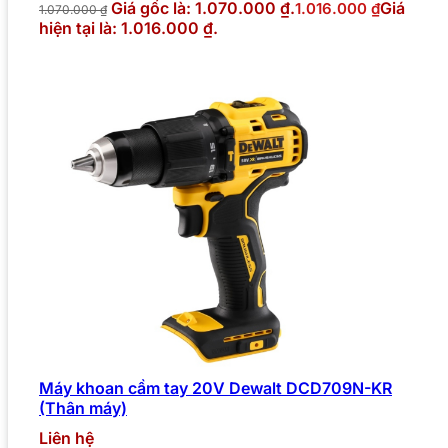
Giá gốc là: 1.070.000 ₫.
Giá
1.016.000
₫
1.070.000
₫
hiện tại là: 1.016.000 ₫.
Máy khoan cầm tay 20V Dewalt DCD709N-KR
(Thân máy)
Liên hệ