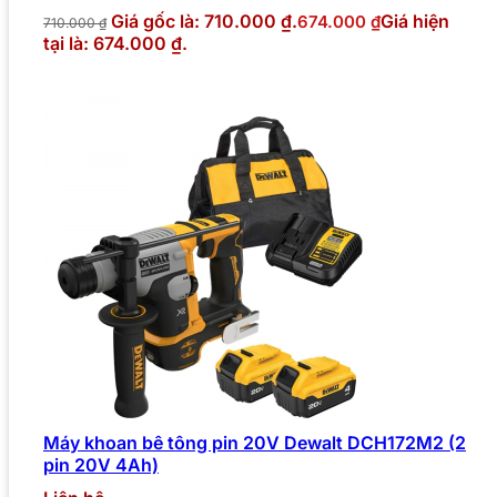
Giá gốc là: 710.000 ₫.
Giá hiện
674.000
₫
710.000
₫
tại là: 674.000 ₫.
Máy khoan bê tông pin 20V Dewalt DCH172M2 (2
pin 20V 4Ah)