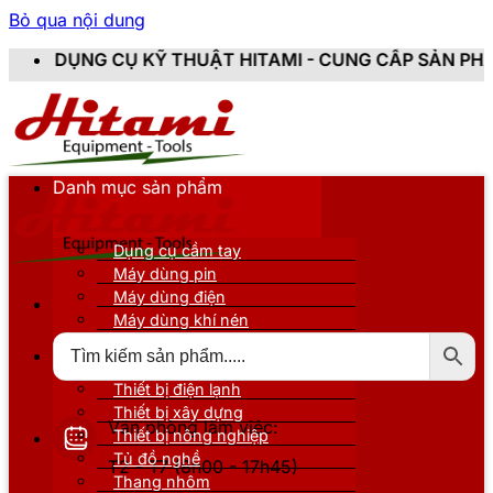
Bỏ qua nội dung
 THUẬT HITAMI - CUNG CẤP SẢN PHẨM CHÍNH HÃNG, M
Danh mục sản phẩm
Dụng cụ cầm tay
Máy dùng pin
Máy dùng điện
Máy dùng khí nén
Thiết bị đo kiểm
Thiết bị nâng đỡ
Thiết bị điện lạnh
Thiết bị xây dựng
Văn phòng làm việc:
Thiết bị nông nghiệp
Tủ đồ nghề
T2 - T7 (8h00 - 17h45)
Thang nhôm