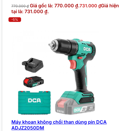
Giá gốc là: 770.000 ₫.
Giá hiện
731.000
₫
770.000
₫
tại là: 731.000 ₫.
-5%
Máy khoan không chổi than dùng pin DCA
ADJZ2050DM