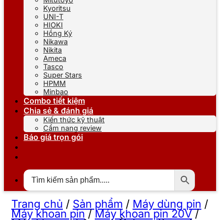
Kyoritsu
UNI-T
HIOKI
Hồng Ký
Nikawa
Nikita
Ameca
Tasco
Super Stars
HPMM
Minbao
Combo tiết kiệm
Chia sẻ & đánh giá
Kiến thức kỹ thuật
Cẩm nang review
Báo giá trọn gói
Trang chủ
/
Sản phẩm
/
Máy dùng pin
/
Máy khoan pin
/
Máy khoan pin 20V
/