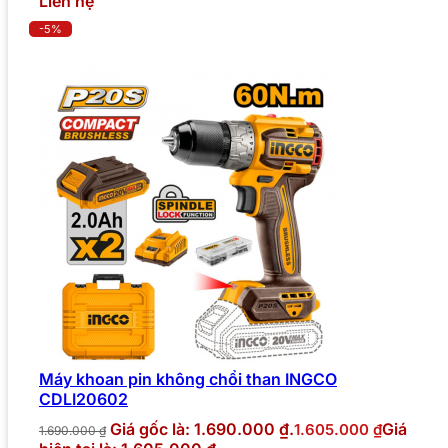
Liên hệ
-5%
Máy khoan pin không chổi than INGCO
CDLI20602
Giá gốc là: 1.690.000 ₫.
Giá
1.605.000
₫
1.690.000
₫