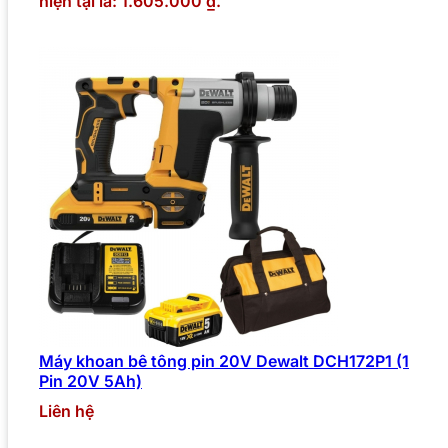
hiện tại là: 1.605.000 ₫.
Máy khoan bê tông pin 20V Dewalt DCH172P1 (1
Pin 20V 5Ah)
Liên hệ