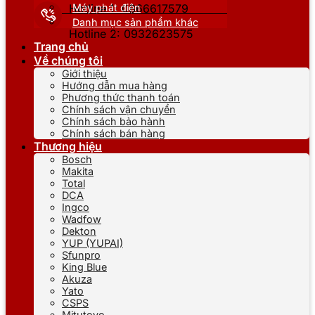
Máy phát điện
Hotline 1: 0866617579
Danh mục sản phẩm khác
Hotline 2: 0932623575
Trang chủ
Về chúng tôi
Giới thiệu
Hướng dẫn mua hàng
Phương thức thanh toán
Chính sách vận chuyển
Chính sách bảo hành
Chính sách bán hàng
Thương hiệu
Bosch
Makita
Total
DCA
Ingco
Wadfow
Dekton
YUP (YUPAI)
Sfunpro
King Blue
Akuza
Yato
CSPS
Mitutoyo