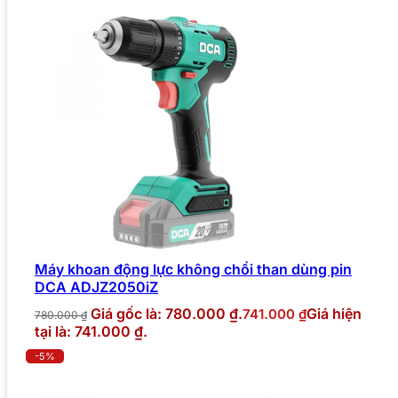
Máy khoan động lực không chổi than dùng pin
DCA ADJZ2050iZ
Giá gốc là: 780.000 ₫.
Giá hiện
741.000
₫
780.000
₫
tại là: 741.000 ₫.
-5%