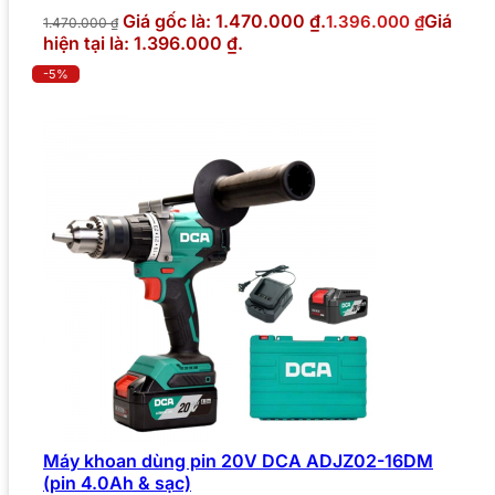
Giá gốc là: 1.470.000 ₫.
Giá
1.396.000
₫
1.470.000
₫
hiện tại là: 1.396.000 ₫.
-5%
Máy khoan dùng pin 20V DCA ADJZ02-16DM
(pin 4.0Ah & sạc)