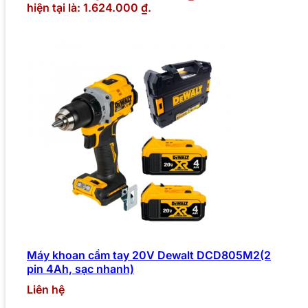
hiện tại là: 1.624.000 ₫.
Máy khoan cầm tay 20V Dewalt DCD805M2(2
pin 4Ah, sạc nhanh)
Liên hệ