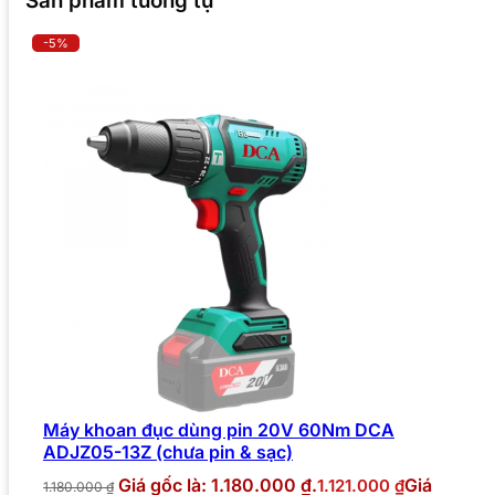
Sản phẩm tương tự
-5%
Máy khoan đục dùng pin 20V 60Nm DCA
ADJZ05-13Z (chưa pin & sạc)
Giá gốc là: 1.180.000 ₫.
Giá
1.121.000
₫
1.180.000
₫