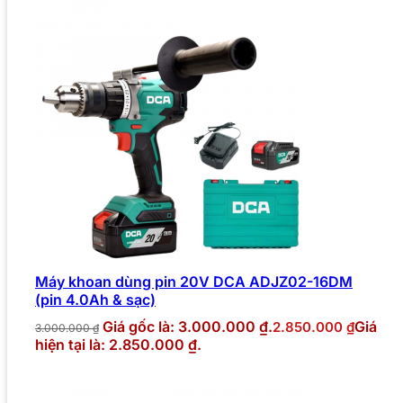
Máy khoan dùng pin 20V DCA ADJZ02-16DM
(pin 4.0Ah & sạc)
Giá gốc là: 3.000.000 ₫.
Giá
2.850.000
₫
3.000.000
₫
hiện tại là: 2.850.000 ₫.