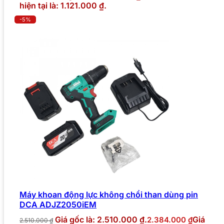
hiện tại là: 1.121.000 ₫.
-5%
Máy khoan động lực không chổi than dùng pin
DCA ADJZ2050iEM
Giá gốc là: 2.510.000 ₫.
Giá
2.384.000
₫
2.510.000
₫