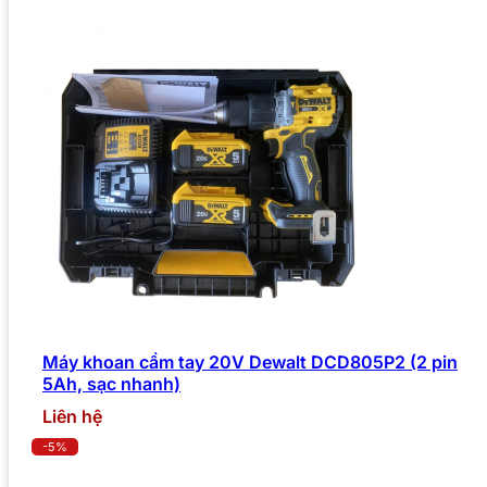
Máy khoan cầm tay 20V Dewalt DCD805P2 (2 pin
5Ah, sạc nhanh)
Liên hệ
-5%