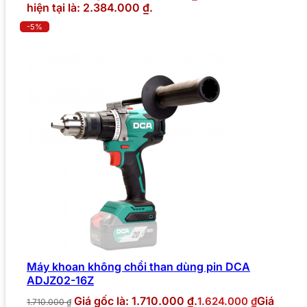
hiện tại là: 2.384.000 ₫.
-5%
Máy khoan không chổi than dùng pin DCA
ADJZ02-16Z
Giá gốc là: 1.710.000 ₫.
Giá
1.624.000
₫
1.710.000
₫