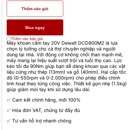
Thêm vào giỏ
Mua ngay
Thêm vào báo giá
Máy khoan cầm tay 20V Dewalt DCD800M2 là lựa
chọn lý tưởng cho cả thợ chuyên nghiệp và người
dùng tại nhà. Với động cơ không chổi than mạnh mẽ,
máy mang lại hiệu suất vượt trội và tuổi thọ cao. Lực
kéo tối đa 90Nm giúp bạn dễ dàng khoan qua các vật
liệu cứng như thép (13mm) và gỗ (40mm). Hai cấp tốc
độ (0-550rpm và 0-2.000rpm) cho phép điều chỉnh
linh hoạt theo từng công việc. Thiết kế gọn nhẹ (1.5kg)
giúp giảm mỏi tay khi sử dụng lâu dài.
✅ Cam kết chính hãng, mới 100%
✅ Hóa đơn VAT, chứng từ đầy đủ
✅ Tư vấn hỗ trợ nhanh chóng