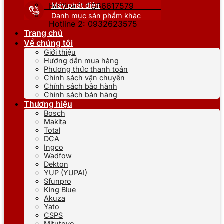
Máy phát điện
Hotline 1: 0866617579
Danh mục sản phẩm khác
Hotline 2: 0932623575
Trang chủ
Về chúng tôi
Giới thiệu
Hướng dẫn mua hàng
Phương thức thanh toán
Chính sách vận chuyển
Chính sách bảo hành
Chính sách bán hàng
Thương hiệu
Bosch
Makita
Total
DCA
Ingco
Wadfow
Dekton
YUP (YUPAI)
Sfunpro
King Blue
Akuza
Yato
CSPS
Mitutoyo