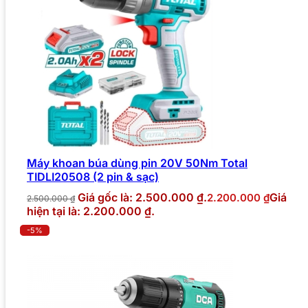
Máy khoan búa dùng pin 20V 50Nm Total
TIDLI20508 (2 pin & sạc)
Giá gốc là: 2.500.000 ₫.
Giá
2.200.000
₫
2.500.000
₫
hiện tại là: 2.200.000 ₫.
-5%