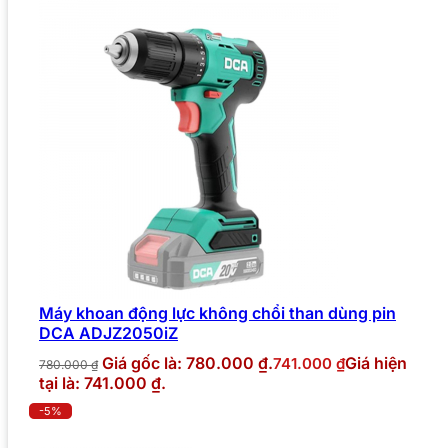
Máy khoan động lực không chổi than dùng pin
DCA ADJZ2050iZ
Giá gốc là: 780.000 ₫.
Giá hiện
741.000
₫
780.000
₫
tại là: 741.000 ₫.
-5%