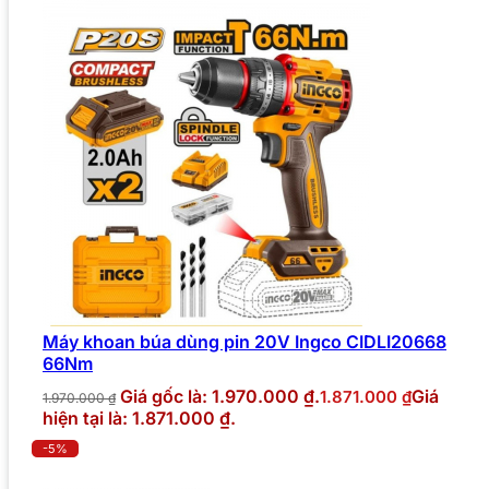
Máy khoan búa dùng pin 20V Ingco CIDLI20668
66Nm
Giá gốc là: 1.970.000 ₫.
Giá
1.871.000
₫
1.970.000
₫
hiện tại là: 1.871.000 ₫.
-5%