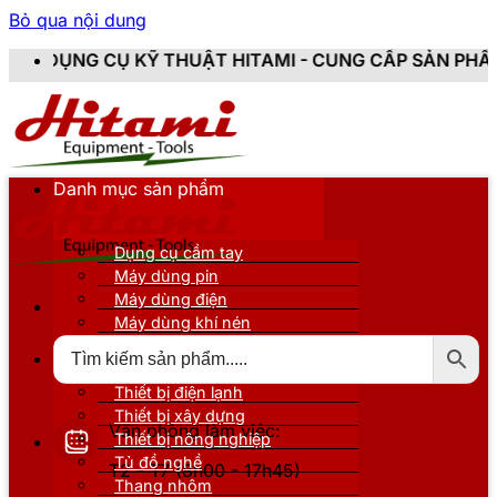
Bỏ qua nội dung
 THUẬT HITAMI - CUNG CẤP SẢN PHẨM CHÍNH HÃNG, M
Danh mục sản phẩm
Dụng cụ cầm tay
Máy dùng pin
Máy dùng điện
Máy dùng khí nén
Thiết bị đo kiểm
Thiết bị nâng đỡ
Thiết bị điện lạnh
Thiết bị xây dựng
Văn phòng làm việc:
Thiết bị nông nghiệp
Tủ đồ nghề
T2 - T7 (8h00 - 17h45)
Thang nhôm