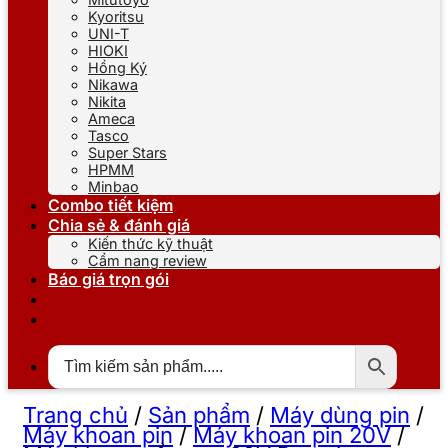
Kyoritsu
UNI-T
HIOKI
Hồng Ký
Nikawa
Nikita
Ameca
Tasco
Super Stars
HPMM
Minbao
Combo tiết kiệm
Chia sẻ & đánh giá
Kiến thức kỹ thuật
Cẩm nang review
Báo giá trọn gói
Trang chủ
/
Sản phẩm
/
Máy dùng pin
/
Máy khoan pin
/
Máy khoan pin 20V
/