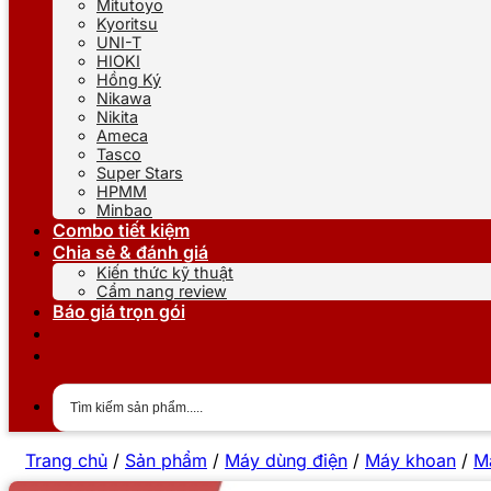
Mitutoyo
Kyoritsu
UNI-T
HIOKI
Hồng Ký
Nikawa
Nikita
Ameca
Tasco
Super Stars
HPMM
Minbao
Combo tiết kiệm
Chia sẻ & đánh giá
Kiến thức kỹ thuật
Cẩm nang review
Báo giá trọn gói
Trang chủ
/
Sản phẩm
/
Máy dùng điện
/
Máy khoan
/
M