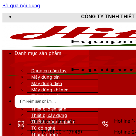
Bỏ qua nội dung
CÔNG TY TNHH THIẾT BỊ DỤNG CỤ KỸ 
Danh mục sản phẩm
Dụng cụ cầm tay
Máy dùng pin
Máy dùng điện
Máy dùng khí nén
Thiết bị đo kiểm
Thiết bị nâng đỡ
Thiết bị điện lạnh
Thiết bị xây dựng
Văn phòng làm việc:
Hotline 
Thiết bị nông nghiệp
Tủ đồ nghề
T2 - T7 (8h00 - 17h45)
Hotline 
Thang nhôm