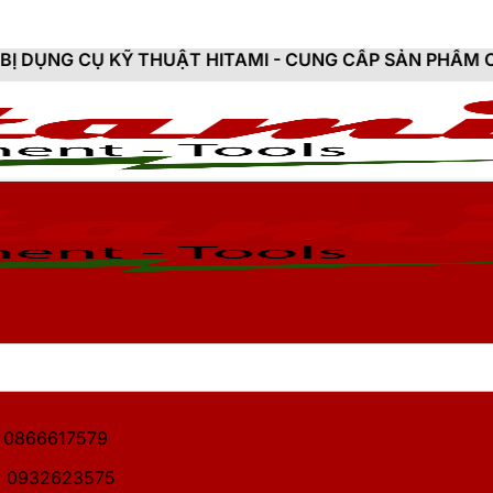
THUẬT HITAMI - CUNG CẤP SẢN PHẨM CHÍNH HÃNG, MỚ
1: 0866617579
2: 0932623575