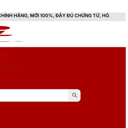
I 100%, ĐẦY ĐỦ CHỨNG TỪ, HÓA ĐƠN VAT