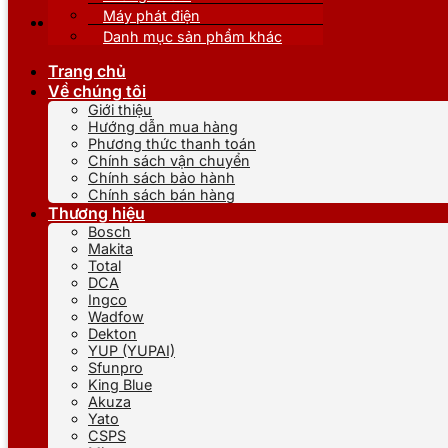
Máy phát điện
Danh mục sản phẩm khác
Trang chủ
Về chúng tôi
Giới thiệu
Hướng dẫn mua hàng
Phương thức thanh toán
Chính sách vận chuyển
Chính sách bảo hành
Chính sách bán hàng
Thương hiệu
Bosch
Makita
Total
DCA
Ingco
Wadfow
Dekton
YUP (YUPAI)
Sfunpro
King Blue
Akuza
Yato
CSPS