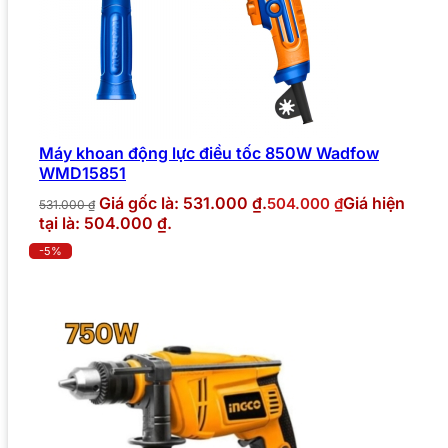
Máy khoan động lực điều tốc 850W Wadfow
WMD15851
Giá gốc là: 531.000 ₫.
Giá hiện
504.000
₫
531.000
₫
tại là: 504.000 ₫.
-5%