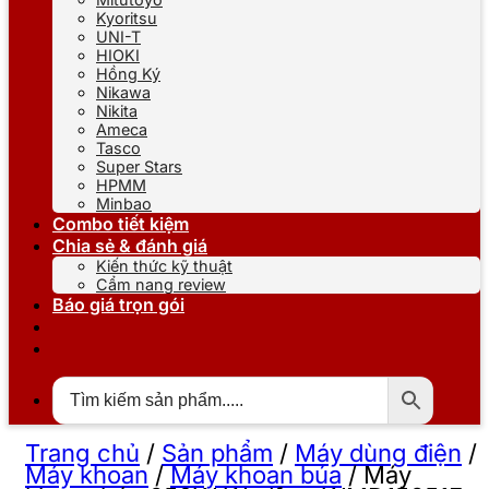
Kyoritsu
UNI-T
HIOKI
Hồng Ký
Nikawa
Nikita
Ameca
Tasco
Super Stars
HPMM
Minbao
Combo tiết kiệm
Chia sẻ & đánh giá
Kiến thức kỹ thuật
Cẩm nang review
Báo giá trọn gói
Trang chủ
/
Sản phẩm
/
Máy dùng điện
/
Máy khoan
/
Máy khoan búa
/
Máy