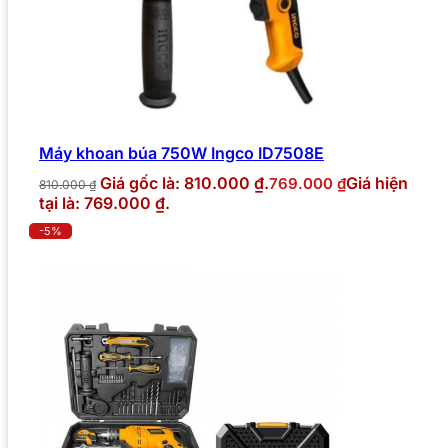
Máy khoan búa 750W Ingco ID7508E
Giá gốc là: 810.000 ₫.
Giá hiện
769.000
₫
810.000
₫
tại là: 769.000 ₫.
-5%