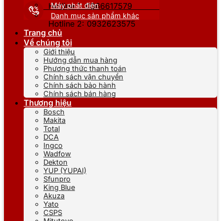
Máy phát điện
Hotline 1: 0866617579
Danh mục sản phẩm khác
Hotline 2: 0932623575
Trang chủ
Về chúng tôi
Giới thiệu
Hướng dẫn mua hàng
Phương thức thanh toán
Chính sách vận chuyển
Chính sách bảo hành
Chính sách bán hàng
Thương hiệu
Bosch
Makita
Total
DCA
Ingco
Wadfow
Dekton
YUP (YUPAI)
Sfunpro
King Blue
Akuza
Yato
CSPS
Mitutoyo