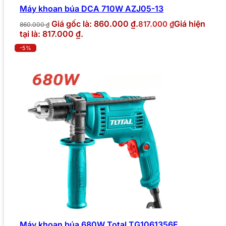
Máy khoan búa DCA 710W AZJ05-13
Giá gốc là: 860.000 ₫.
Giá hiện
817.000
₫
860.000
₫
tại là: 817.000 ₫.
-5%
Máy khoan búa 680W Total TG1061356E