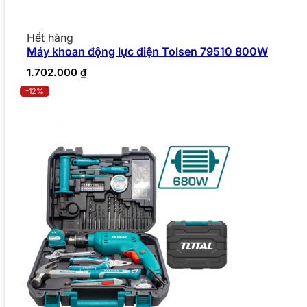
Hết hàng
Máy khoan động lực điện Tolsen 79510 800W
1.702.000
₫
-12%