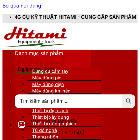
Bỏ qua nội dung
THUẬT HITAMI - CUNG CẤP SẢN PHẨM CHÍNH HÃNG, MỚI
Danh mục sản phẩm
Dụng cụ cầm tay
Máy dùng pin
Máy dùng điện
Máy dùng khí nén
Thiết bị đo kiểm
Thiết bị nâng đỡ
Thiết bị điện lạnh
Thiết bị xây dựng
Văn phòng làm việc:
Thiết bị nông nghiệp
Tủ đồ nghề
T2 - T7 (8h00 - 17h45)
Thang nhôm