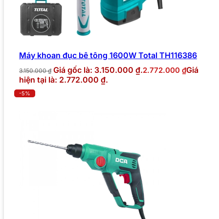
Máy khoan đục bê tông 1600W Total TH116386
Giá gốc là: 3.150.000 ₫.
Giá
2.772.000
₫
3.150.000
₫
hiện tại là: 2.772.000 ₫.
-5%