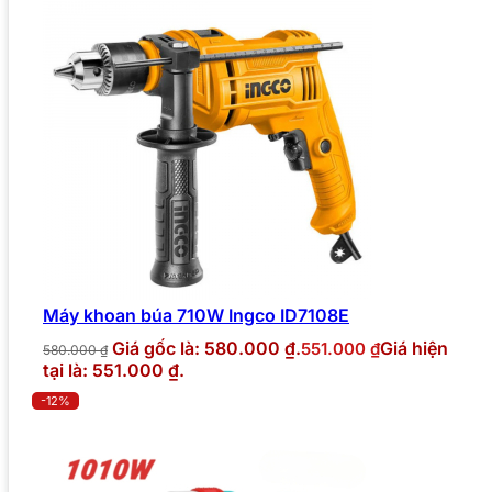
Máy khoan búa 710W Ingco ID7108E
Giá gốc là: 580.000 ₫.
Giá hiện
551.000
₫
580.000
₫
tại là: 551.000 ₫.
-12%