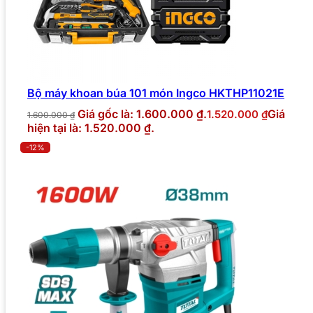
Bộ máy khoan búa 101 món Ingco HKTHP11021E
Giá gốc là: 1.600.000 ₫.
Giá
1.520.000
₫
1.600.000
₫
hiện tại là: 1.520.000 ₫.
-12%