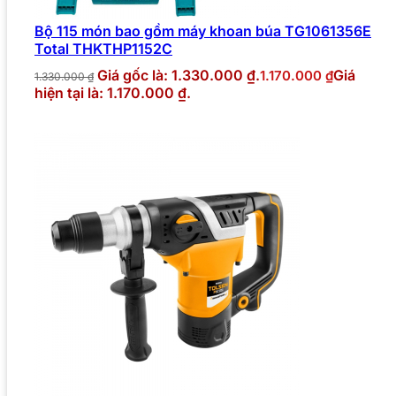
Bộ 115 món bao gồm máy khoan búa TG1061356E
Total THKTHP1152C
Giá gốc là: 1.330.000 ₫.
Giá
1.170.000
₫
1.330.000
₫
hiện tại là: 1.170.000 ₫.