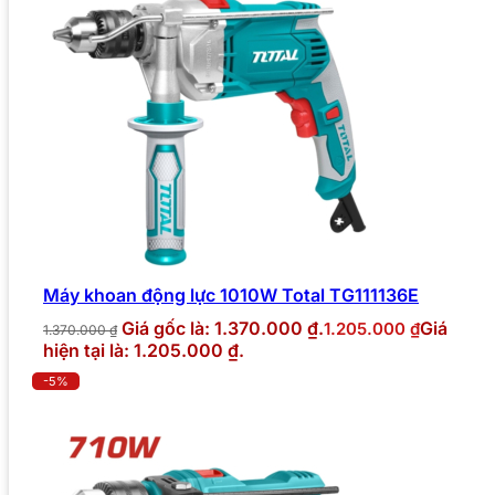
Máy khoan động lực 1010W Total TG111136E
Giá gốc là: 1.370.000 ₫.
Giá
1.205.000
₫
1.370.000
₫
hiện tại là: 1.205.000 ₫.
-5%