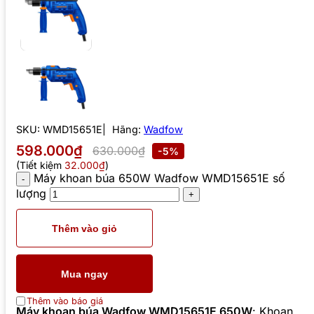
SKU:
WMD15651E
Hãng:
Wadfow
598.000₫
630.000₫
-5%
(Tiết kiệm
32.000₫
)
Máy khoan búa 650W Wadfow WMD15651E số
lượng
Thêm vào giỏ
Mua ngay
Thêm vào báo giá
Máy khoan búa Wadfow WMD15651E 650W
: Khoan