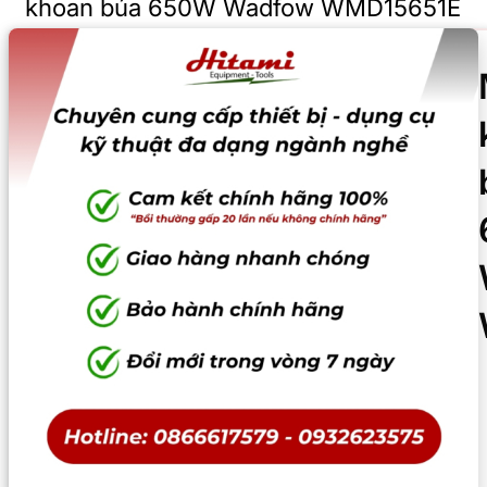
khoan búa 650W Wadfow WMD15651E