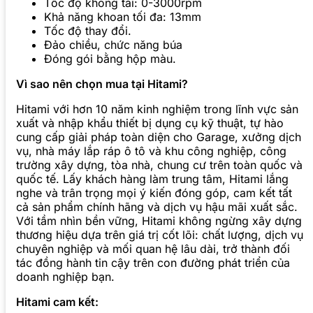
Tốc độ không tải: 0-3000rpm
Khả năng khoan tối đa: 13mm
Tốc độ thay đổi.
Đảo chiều, chức năng búa
Đóng gói bằng hộp màu.
Vì sao nên chọn mua tại Hitami?
Hitami với hơn 10 năm kinh nghiệm trong lĩnh vực sản
xuất và nhập khẩu thiết bị dụng cụ kỹ thuật, tự hào
cung cấp giải pháp toàn diện cho Garage, xưởng dịch
vụ, nhà máy lắp ráp ô tô và khu công nghiệp, công
trường xây dựng, tòa nhà, chung cư trên toàn quốc và
quốc tế. Lấy khách hàng làm trung tâm, Hitami lắng
nghe và trân trọng mọi ý kiến đóng góp, cam kết tất
cả sản phẩm chính hãng và dịch vụ hậu mãi xuất sắc.
Với tầm nhìn bền vững, Hitami không ngừng xây dựng
thương hiệu dựa trên giá trị cốt lõi: chất lượng, dịch vụ
chuyên nghiệp và mối quan hệ lâu dài, trở thành đối
tác đồng hành tin cậy trên con đường phát triển của
doanh nghiệp bạn.
Hitami cam kết: