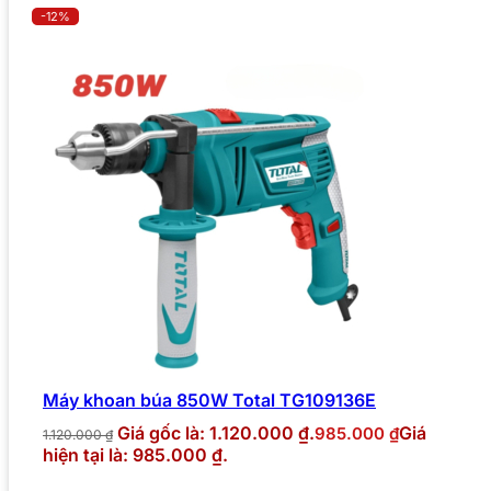
-12%
Máy khoan búa 850W Total TG109136E
Giá gốc là: 1.120.000 ₫.
Giá
985.000
₫
1.120.000
₫
hiện tại là: 985.000 ₫.