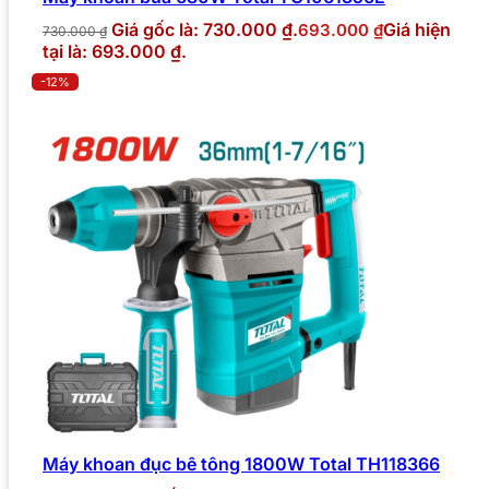
Giá gốc là: 730.000 ₫.
Giá hiện
693.000
₫
730.000
₫
tại là: 693.000 ₫.
-12%
Máy khoan đục bê tông 1800W Total TH118366