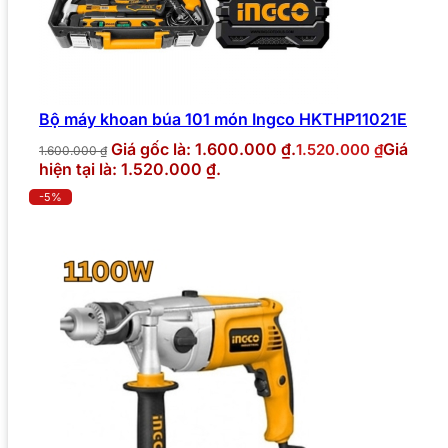
Bộ máy khoan búa 101 món Ingco HKTHP11021E
Giá gốc là: 1.600.000 ₫.
Giá
1.520.000
₫
1.600.000
₫
hiện tại là: 1.520.000 ₫.
-5%