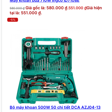
Máy khoan búa 710W Ingco ID7108E
Giá gốc là: 580.000 ₫.
Giá hiện
551.000
₫
580.000
₫
tại là: 551.000 ₫.
-5%
Bộ máy khoan 500W 50 chi tiết DCA AZJ04-13