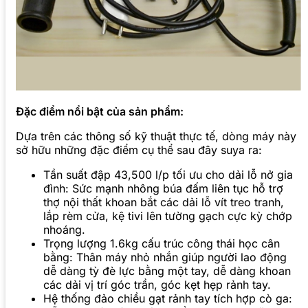
Đặc điểm nổi bật của sản phẩm:
Dựa trên các thông số kỹ thuật thực tế, dòng máy này
sở hữu những đặc điểm cụ thể sau đây suya ra:
Tần suất đập 43,500 l/p tối ưu cho dải lỗ nở gia
đình: Sức mạnh nhông búa đấm liên tục hỗ trợ
thợ nội thất khoan bắt các dải lỗ vít treo tranh,
lắp rèm cửa, kệ tivi lên tường gạch cực kỳ chớp
nhoáng.
Trọng lượng 1.6kg cấu trúc công thái học cân
bằng: Thân máy nhỏ nhắn giúp người lao động
dễ dàng tỳ đè lực bằng một tay, dễ dàng khoan
các dải vị trí góc trần, góc kẹt hẹp rảnh tay.
Hệ thống đảo chiều gạt rảnh tay tích hợp cò ga: