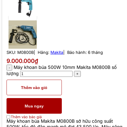
SKU:
M0800B
Hãng:
Makita
Bảo hành: 6 tháng
9.000.000₫
Máy khoan búa 500W 10mm Makita M0800B số
lượng
Thêm vào giỏ
Mua ngay
Thêm vào báo giá
Máy khoan búa Makita M0800B sở hữu công suất
500W, tốc độ đập mạnh mẽ đạt 43,500 l/p. Máy nặng