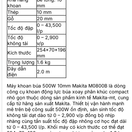
khoan
mm
Thép
10 mm
Gỗ
20 mm
0 – 43,500
Tốc độ đập
l/p
Tốc độ
0 – 2,900
không tải
v/p
254x70x196
Kích thước
mm
Trọng lượng
1.6 kg
Dây dẫn
2.0 m
điện
Máy khoan búa 500W 10mm Makita M0800B là dòng
công cụ khoan động lực búa xoay phân khúc compact
nhỏ gọn thuộc dòng sản phẩm kinh tế Makita-mt, cung
cấp từ hãng sản xuất Makita. Thiết bị vận hành mạnh
mẽ trên bệ công suất 500W ổn định, sản sinh tốc độ
không tải dạt dào từ 0 – 2,900 v/p đồng bộ nhịp
nhàng cùng tần suất tốc độ đập nhông cơ học đạt dải
từ 0 – 43,500 l/p. Khối máy có kích thước cơ thể đạt