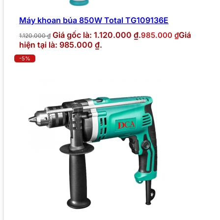
Máy khoan búa 850W Total TG109136E
Giá gốc là: 1.120.000 ₫.
Giá
985.000
₫
1.120.000
₫
hiện tại là: 985.000 ₫.
-5%