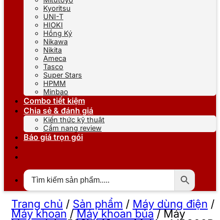
Kyoritsu
UNI-T
HIOKI
Hồng Ký
Nikawa
Nikita
Ameca
Tasco
Super Stars
HPMM
Minbao
Combo tiết kiệm
Chia sẻ & đánh giá
Kiến thức kỹ thuật
Cẩm nang review
Báo giá trọn gói
Trang chủ
/
Sản phẩm
/
Máy dùng điện
/
Máy khoan
/
Máy khoan búa
/
Máy