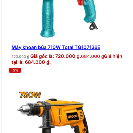
Máy khoan búa 710W Total TG107136E
Giá gốc là: 720.000 ₫.
Giá hiện
684.000
₫
720.000
₫
tại là: 684.000 ₫.
-5%