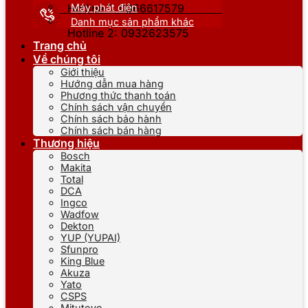
Máy phát điện
Hotline 1: 0866617579
Danh mục sản phẩm khác
Hotline 2: 0932623575
Trang chủ
Về chúng tôi
Giới thiệu
Hướng dẫn mua hàng
Phương thức thanh toán
Chính sách vận chuyển
Chính sách bảo hành
Chính sách bán hàng
Thương hiệu
Bosch
Makita
Total
DCA
Ingco
Wadfow
Dekton
YUP (YUPAI)
Sfunpro
King Blue
Akuza
Yato
CSPS
Mitutoyo