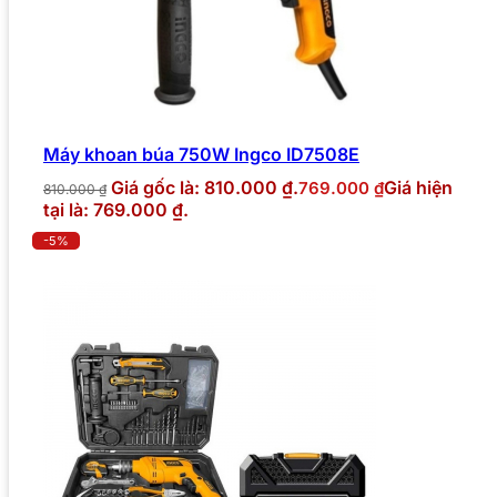
Máy khoan búa 750W Ingco ID7508E
Giá gốc là: 810.000 ₫.
Giá hiện
769.000
₫
810.000
₫
tại là: 769.000 ₫.
-5%