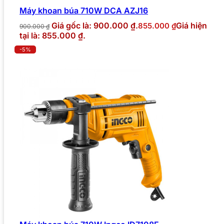
Máy khoan búa 710W DCA AZJ16
Giá gốc là: 900.000 ₫.
Giá hiện
855.000
₫
900.000
₫
tại là: 855.000 ₫.
-5%