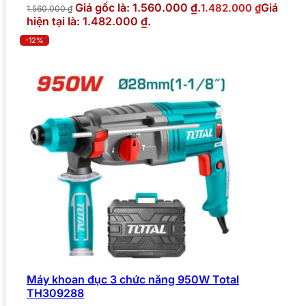
Giá gốc là: 1.560.000 ₫.
Giá
1.482.000
₫
1.560.000
₫
hiện tại là: 1.482.000 ₫.
-12%
Máy khoan đục 3 chức năng 950W Total
TH309288