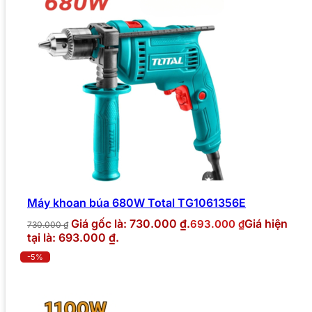
Máy khoan búa 680W Total TG1061356E
Giá gốc là: 730.000 ₫.
Giá hiện
693.000
₫
730.000
₫
tại là: 693.000 ₫.
-5%