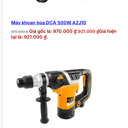
Máy khoan búa DCA 500W AZJ10
Giá gốc là: 970.000 ₫.
Giá hiện
921.000
₫
970.000
₫
tại là: 921.000 ₫.