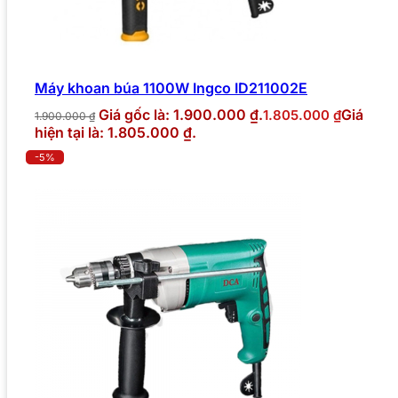
Máy khoan búa 1100W Ingco ID211002E
Giá gốc là: 1.900.000 ₫.
Giá
1.805.000
₫
1.900.000
₫
hiện tại là: 1.805.000 ₫.
-5%