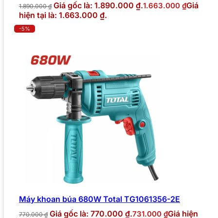
Giá gốc là: 1.890.000 ₫.
Giá
1.663.000
₫
1.890.000
₫
hiện tại là: 1.663.000 ₫.
-5%
Máy khoan búa 680W Total TG1061356-2E
Giá gốc là: 770.000 ₫.
Giá hiện
731.000
₫
770.000
₫