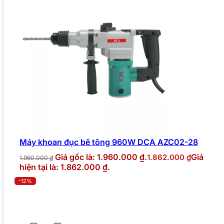
Máy khoan đục bê tông 960W DCA AZC02-28
Giá gốc là: 1.960.000 ₫.
Giá
1.862.000
₫
1.960.000
₫
hiện tại là: 1.862.000 ₫.
-12%