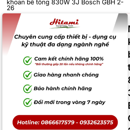
khoan bê tông 830W 3J Bosch GBH 2-
26