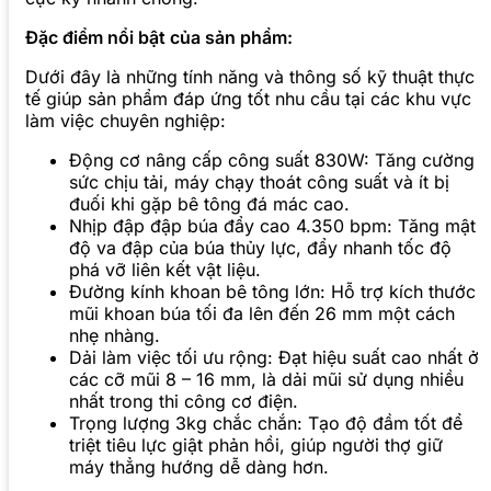
Đặc điểm nổi bật của sản phẩm:
Dưới đây là những tính năng và thông số kỹ thuật thực
tế giúp sản phẩm đáp ứng tốt nhu cầu tại các khu vực
làm việc chuyên nghiệp:
Động cơ nâng cấp công suất 830W: Tăng cường
sức chịu tải, máy chạy thoát công suất và ít bị
đuối khi gặp bê tông đá mác cao.
Nhịp đập đập búa đẩy cao 4.350 bpm: Tăng mật
độ va đập của búa thủy lực, đẩy nhanh tốc độ
phá vỡ liên kết vật liệu.
Đường kính khoan bê tông lớn: Hỗ trợ kích thước
mũi khoan búa tối đa lên đến 26 mm một cách
nhẹ nhàng.
Dải làm việc tối ưu rộng: Đạt hiệu suất cao nhất ở
các cỡ mũi 8 – 16 mm, là dải mũi sử dụng nhiều
nhất trong thi công cơ điện.
Trọng lượng 3kg chắc chắn: Tạo độ đầm tốt để
triệt tiêu lực giật phản hồi, giúp người thợ giữ
máy thẳng hướng dễ dàng hơn.