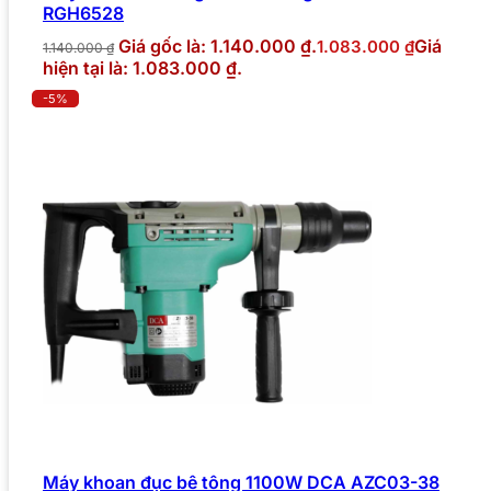
RGH6528
Giá gốc là: 1.140.000 ₫.
Giá
1.083.000
₫
1.140.000
₫
hiện tại là: 1.083.000 ₫.
-5%
Máy khoan đục bê tông 1100W DCA AZC03-38