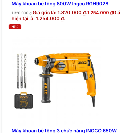
Máy khoan bê tông 800W Ingco RGH9028
Giá gốc là: 1.320.000 ₫.
Giá
1.254.000
₫
1.320.000
₫
hiện tại là: 1.254.000 ₫.
-5%
Máy khoan bê tông 3 chức năng INGCO 650W