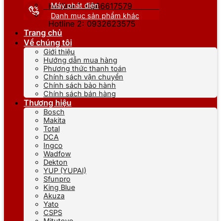
Máy phát điện
Hotline 1: 0866617579
Danh mục sản phẩm khác
Hotline 2: 0932623575
Trang chủ
Về chúng tôi
Giới thiệu
Hướng dẫn mua hàng
Phương thức thanh toán
Chính sách vận chuyển
Chính sách bảo hành
Chính sách bán hàng
Thương hiệu
Bosch
Makita
Total
DCA
Ingco
Wadfow
Dekton
YUP (YUPAI)
Sfunpro
King Blue
Akuza
Yato
CSPS
Mitutoyo