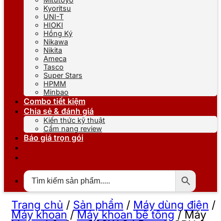
Kyoritsu
UNI-T
HIOKI
Hồng Ký
Nikawa
Nikita
Ameca
Tasco
Super Stars
HPMM
Minbao
Combo tiết kiệm
Chia sẻ & đánh giá
Kiến thức kỹ thuật
Cẩm nang review
Báo giá trọn gói
Trang chủ
/
Sản phẩm
/
Máy dùng điện
/
Máy khoan
/
Máy khoan bê tông
/
Máy