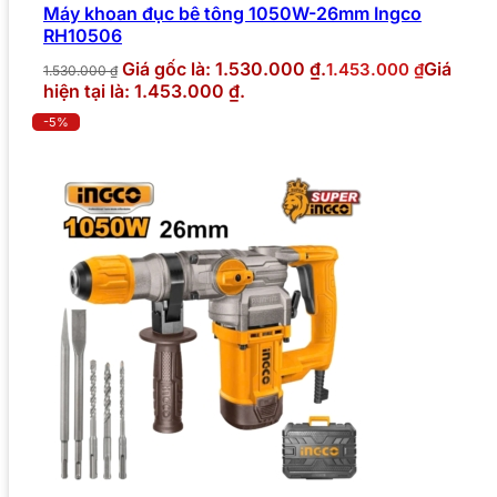
Máy khoan đục bê tông 1050W-26mm Ingco
RH10506
Giá gốc là: 1.530.000 ₫.
Giá
1.453.000
₫
1.530.000
₫
hiện tại là: 1.453.000 ₫.
-5%