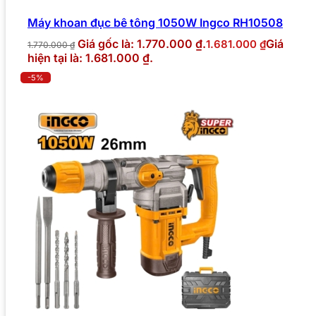
Máy khoan đục bê tông 1050W Ingco RH10508
Giá gốc là: 1.770.000 ₫.
Giá
1.681.000
₫
1.770.000
₫
hiện tại là: 1.681.000 ₫.
-5%