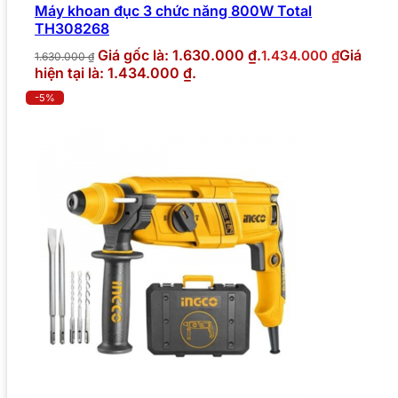
Máy khoan đục 3 chức năng 800W Total
TH308268
Giá gốc là: 1.630.000 ₫.
Giá
1.434.000
₫
1.630.000
₫
hiện tại là: 1.434.000 ₫.
-5%