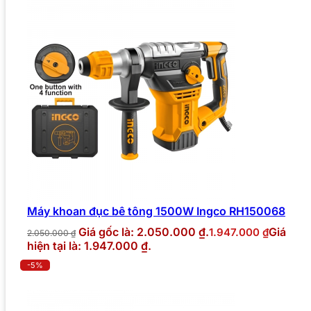
Máy khoan đục bê tông 1500W Ingco RH150068
Giá gốc là: 2.050.000 ₫.
Giá
1.947.000
₫
2.050.000
₫
hiện tại là: 1.947.000 ₫.
-5%