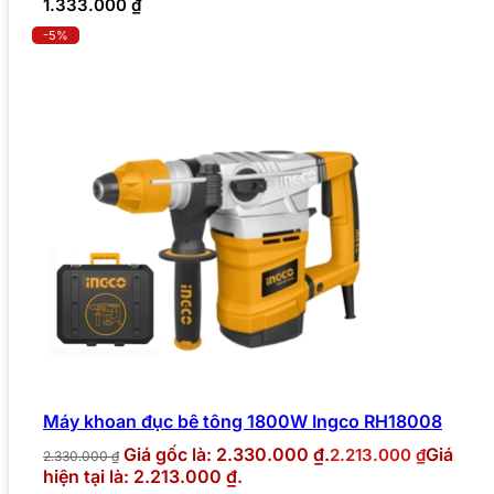
1.333.000
₫
-5%
Máy khoan đục bê tông 1800W Ingco RH18008
Giá gốc là: 2.330.000 ₫.
Giá
2.213.000
₫
2.330.000
₫
hiện tại là: 2.213.000 ₫.