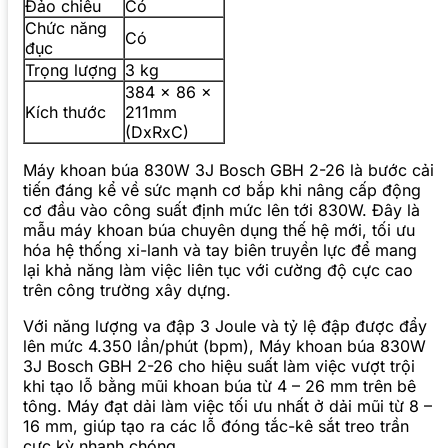
Đảo chiều
Có
Chức năng
Có
đục
Trọng lượng
3 kg
384 x 86 x
Kích thước
211mm
(DxRxC)
Máy khoan búa 830W 3J Bosch GBH 2-26 là bước cải
tiến đáng kể về sức mạnh cơ bắp khi nâng cấp động
cơ đầu vào công suất định mức lên tới 830W. Đây là
mẫu máy khoan búa chuyên dụng thế hệ mới, tối ưu
hóa hệ thống xi-lanh và tay biên truyền lực để mang
lại khả năng làm việc liên tục với cường độ cực cao
trên công trường xây dựng.
Với năng lượng va đập 3 Joule và tỷ lệ đập được đẩy
lên mức 4.350 lần/phút (bpm), Máy khoan búa 830W
3J Bosch GBH 2-26 cho hiệu suất làm việc vượt trội
khi tạo lỗ bằng mũi khoan búa từ 4 – 26 mm trên bê
tông. Máy đạt dải làm việc tối ưu nhất ở dải mũi từ 8 –
16 mm, giúp tạo ra các lỗ đóng tắc-kê sắt treo trần
cực kỳ nhanh chóng.