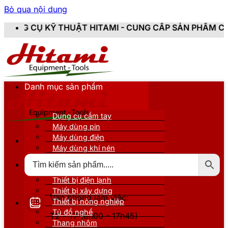
Bỏ qua nội dung
HUẬT HITAMI - CUNG CẤP SẢN PHẨM CHÍNH HÃNG, MỚI
Danh mục sản phẩm
Dụng cụ cầm tay
Máy dùng pin
Máy dùng điện
Máy dùng khí nén
Thiết bị đo kiểm
Thiết bị nâng đỡ
Thiết bị điện lạnh
Thiết bị xây dựng
Văn phòng làm việc:
Thiết bị nông nghiệp
Tủ đồ nghề
T2 - T7 (8h00 - 17h45)
Thang nhôm