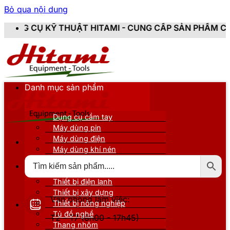
Bỏ qua nội dung
ẬT HITAMI - CUNG CẤP SẢN PHẨM CHÍNH HÃNG, MỚI 1
Danh mục sản phẩm
Dụng cụ cầm tay
Máy dùng pin
Máy dùng điện
Máy dùng khí nén
Thiết bị đo kiểm
Thiết bị nâng đỡ
Thiết bị điện lạnh
Thiết bị xây dựng
Văn phòng làm việc:
Thiết bị nông nghiệp
Tủ đồ nghề
T2 - T7 (8h00 - 17h45)
Thang nhôm