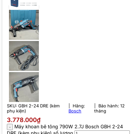
SKU:
GBH 2-24 DRE (kèm
Hãng:
Bảo hành: 12
phụ kiện)
Bosch
tháng
3.778.000₫
Máy khoan bê tông 790W 2.7J Bosch GBH 2-24
DRE (kèm phụ kiện) số lượng