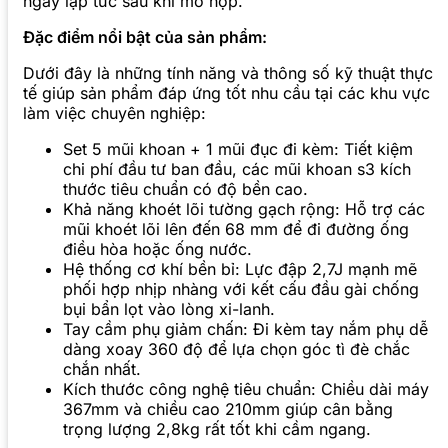
ngay lập tức sau khi mở hộp.
Đặc điểm nổi bật của sản phẩm:
Dưới đây là những tính năng và thông số kỹ thuật thực
tế giúp sản phẩm đáp ứng tốt nhu cầu tại các khu vực
làm việc chuyên nghiệp:
Set 5 mũi khoan + 1 mũi đục đi kèm: Tiết kiệm
chi phí đầu tư ban đầu, các mũi khoan s3 kích
thước tiêu chuẩn có độ bền cao.
Khả năng khoét lõi tường gạch rộng: Hỗ trợ các
mũi khoét lõi lên đến 68 mm để đi đường ống
điều hòa hoặc ống nước.
Hệ thống cơ khí bền bỉ: Lực đập 2,7J mạnh mẽ
phối hợp nhịp nhàng với kết cấu đầu gài chống
bụi bẩn lọt vào lòng xi-lanh.
Tay cầm phụ giảm chấn: Đi kèm tay nắm phụ dễ
dàng xoay 360 độ để lựa chọn góc tì đè chắc
chắn nhất.
Kích thước công nghệ tiêu chuẩn: Chiều dài máy
367mm và chiều cao 210mm giúp cân bằng
trọng lượng 2,8kg rất tốt khi cầm ngang.