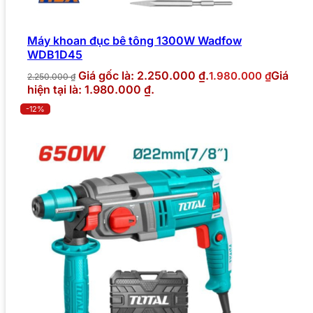
Máy khoan đục bê tông 1300W Wadfow
WDB1D45
Giá gốc là: 2.250.000 ₫.
Giá
1.980.000
₫
2.250.000
₫
hiện tại là: 1.980.000 ₫.
-12%