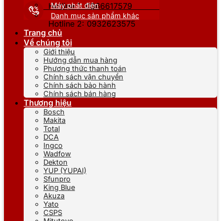
Máy phát điện
Hotline 1: 0866617579
Danh mục sản phẩm khác
Hotline 2: 0932623575
Trang chủ
Về chúng tôi
Giới thiệu
Hướng dẫn mua hàng
Phương thức thanh toán
Chính sách vận chuyển
Chính sách bảo hành
Chính sách bán hàng
Thương hiệu
Bosch
Makita
Total
DCA
Ingco
Wadfow
Dekton
YUP (YUPAI)
Sfunpro
King Blue
Akuza
Yato
CSPS
Mitutoyo