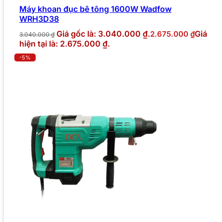
Máy khoan đục bê tông 1600W Wadfow
WRH3D38
Giá gốc là: 3.040.000 ₫.
Giá
2.675.000
₫
3.040.000
₫
hiện tại là: 2.675.000 ₫.
-5%