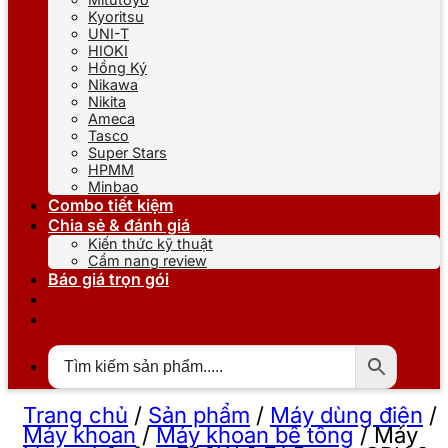
Kyoritsu
UNI-T
HIOKI
Hồng Ký
Nikawa
Nikita
Ameca
Tasco
Super Stars
HPMM
Minbao
Combo tiết kiệm
Chia sẻ & đánh giá
Kiến thức kỹ thuật
Cẩm nang review
Báo giá trọn gói
Trang chủ
/
Sản phẩm
/
Máy dùng điện
/
Máy khoan
/
Máy khoan bê tông
/
Máy