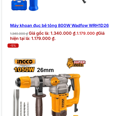
Máy khoan đục bê tông 800W Wadfow WRH1D26
Giá gốc là: 1.340.000 ₫.
Giá
1.179.000
₫
1.340.000
₫
hiện tại là: 1.179.000 ₫.
-5%