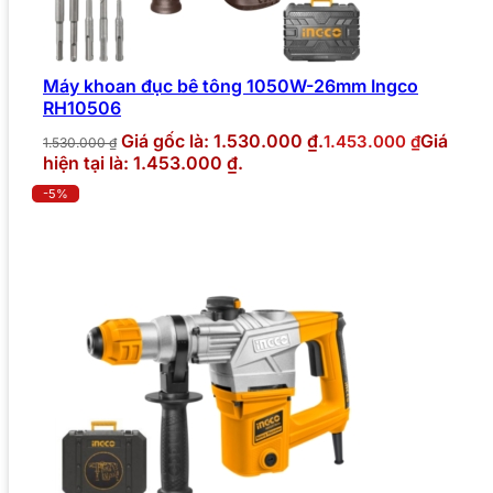
Máy khoan đục bê tông 1050W-26mm Ingco
RH10506
Giá gốc là: 1.530.000 ₫.
Giá
1.453.000
₫
1.530.000
₫
hiện tại là: 1.453.000 ₫.
-5%