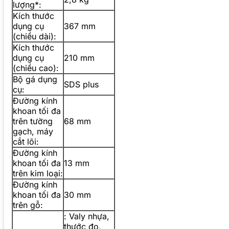
lượng*:
Kích thước
dụng cụ
367 mm
(chiều dài):
Kích thước
dụng cụ
210 mm
(chiều cao):
Bộ gá dụng
SDS plus
cụ:
Đường kính
khoan tối đa
trên tường
68 mm
gạch, máy
cắt lõi:
Đường kính
khoan tối đa
13 mm
trên kim loại:
Đường kính
khoan tối đa
30 mm
trên gỗ:
: Valy nhựa,
thước đo,