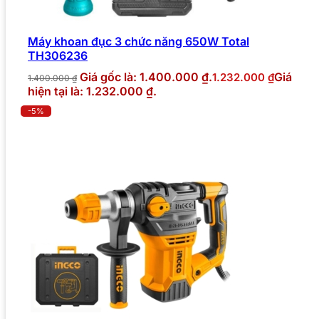
Máy khoan đục 3 chức năng 650W Total
TH306236
Giá gốc là: 1.400.000 ₫.
Giá
1.232.000
₫
1.400.000
₫
hiện tại là: 1.232.000 ₫.
-5%