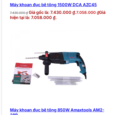
Máy khoan đục bê tông 1500W DCA AZC45
Giá gốc là: 7.430.000 ₫.
Giá
7.058.000
₫
7.430.000
₫
hiện tại là: 7.058.000 ₫.
Máy khoan đục bê tông 850W Amaxtools AM2-
28B