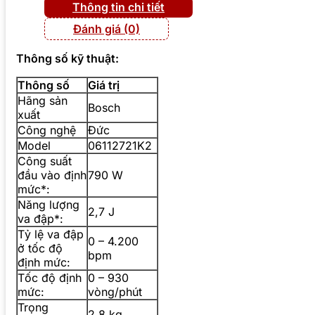
Thông tin chi tiết
Đánh giá (0)
Thông số kỹ thuật:
Thông số
Giá trị
Hãng sản
Bosch
xuất
Công nghệ
Đức
Model
06112721K2
Công suất
đầu vào định
790 W
mức*:
Năng lượng
2,7 J
va đập*:
Tỷ lệ va đập
0 – 4.200
ở tốc độ
bpm
định mức:
Tốc độ định
0 – 930
mức:
vòng/phút
Trọng
2,8 kg