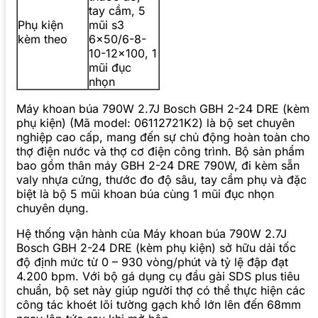
tay cầm, 5
Phụ kiện
mũi s3
kèm theo
6×50/6-8-
10-12×100, 1
mũi đục
nhọn
Máy khoan búa 790W 2.7J Bosch GBH 2-24 DRE (kèm
phụ kiện) (Mã model: 06112721K2) là bộ set chuyên
nghiệp cao cấp, mang đến sự chủ động hoàn toàn cho
thợ điện nước và thợ cơ điện công trình. Bộ sản phẩm
bao gồm thân máy GBH 2-24 DRE 790W, đi kèm sẵn
valy nhựa cứng, thước đo độ sâu, tay cầm phụ và đặc
biệt là bộ 5 mũi khoan búa cùng 1 mũi đục nhọn
chuyên dụng.
Hệ thống vận hành của Máy khoan búa 790W 2.7J
Bosch GBH 2-24 DRE (kèm phụ kiện) sở hữu dải tốc
độ định mức từ 0 – 930 vòng/phút và tỷ lệ đập đạt
4.200 bpm. Với bộ gá dụng cụ đầu gài SDS plus tiêu
chuẩn, bộ set này giúp người thợ có thể thực hiện các
công tác khoét lõi tường gạch khổ lớn lên đến 68mm