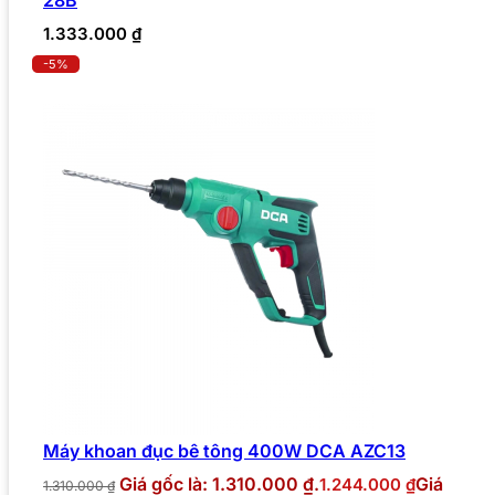
1.333.000
₫
-5%
Máy khoan đục bê tông 400W DCA AZC13
Giá gốc là: 1.310.000 ₫.
Giá
1.244.000
₫
1.310.000
₫