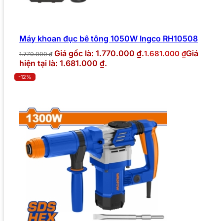
Máy khoan đục bê tông 1050W Ingco RH10508
Giá gốc là: 1.770.000 ₫.
Giá
1.681.000
₫
1.770.000
₫
hiện tại là: 1.681.000 ₫.
-12%