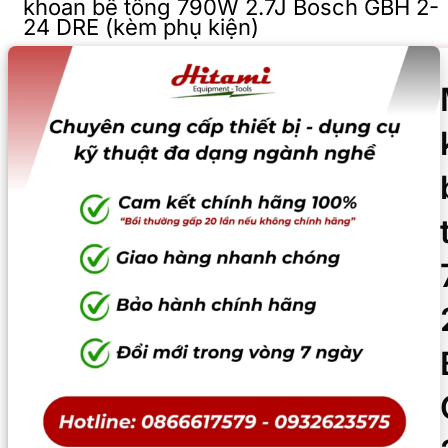
khoan bê tông 790W 2.7J Bosch GBH 2-
24 DRE (kèm phụ kiện)