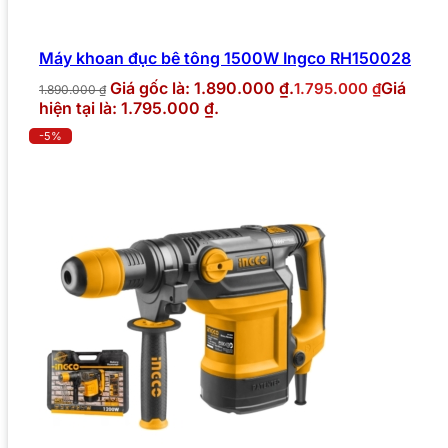
Máy khoan đục bê tông 1500W Ingco RH150028
Giá gốc là: 1.890.000 ₫.
Giá
1.795.000
₫
1.890.000
₫
hiện tại là: 1.795.000 ₫.
-5%