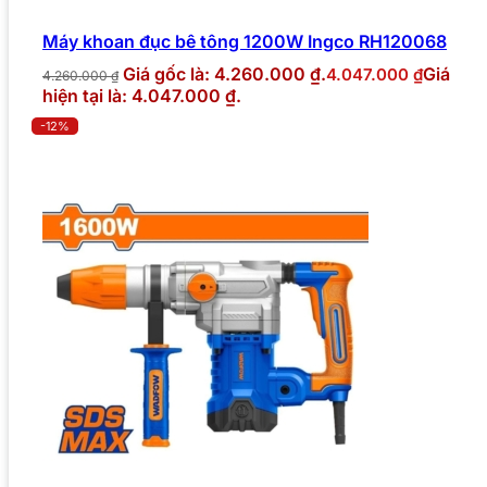
Máy khoan đục bê tông 1200W Ingco RH120068
Giá gốc là: 4.260.000 ₫.
Giá
4.047.000
₫
4.260.000
₫
hiện tại là: 4.047.000 ₫.
-12%