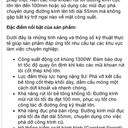
lớn lên đến 100mm hoặc sử dụng các mũi đục phá
chuyên dụng đường kính lên tới dải 55mm mà không
gặp bất kỳ trở ngại nào về mặt công suất.
Đặc điểm nổi bật của sản phẩm:
Dưới đây là những tính năng và thông số kỹ thuật thực
tế giúp sản phẩm đáp ứng tốt nhu cầu tại các khu vực
làm việc chuyên nghiệp:
Công suất động cơ khủng 1300W: Đảm bảo duy
trì tốc độ quay ổn định khi kéo các mũi khoan rút
lõi cốt thép khổ lớn.
Lực đấm thủy lực hạng nặng 9J: Phá vỡ kết cấu
bê tông cốt thép khối dày, dầm cầu móng một
cách dứt khoát và nhanh chóng.
Khả năng rút lõi bê tông khổng lồ: Đường kính
mũi rút lõi tối đa đạt 100 mm, phục vụ tốt cho
công tác đi đường ống kỹ thuật lớn.
Khả năng đục phá bản rộng: Đường kính mũi đục
phá tối đa đạt dải 55mm, chuyên dụng cho việc
phá dỡ công trình cũ.
Hệ thống kiểm soát hành trình (Constant Speed):