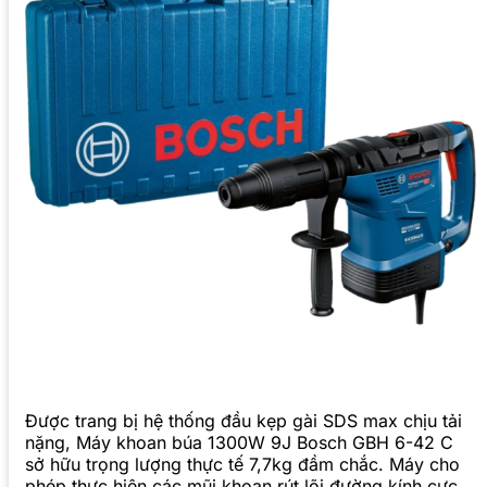
Được trang bị hệ thống đầu kẹp gài SDS max chịu tải
nặng, Máy khoan búa 1300W 9J Bosch GBH 6-42 C
sở hữu trọng lượng thực tế 7,7kg đầm chắc. Máy cho
phép thực hiện các mũi khoan rút lõi đường kính cực