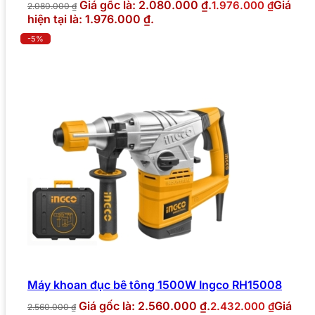
Giá gốc là: 2.080.000 ₫.
Giá
1.976.000
₫
2.080.000
₫
hiện tại là: 1.976.000 ₫.
-5%
Máy khoan đục bê tông 1500W Ingco RH15008
Giá gốc là: 2.560.000 ₫.
Giá
2.432.000
₫
2.560.000
₫