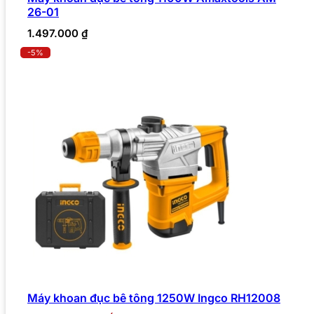
26-01
1.497.000
₫
-5%
Máy khoan đục bê tông 1250W Ingco RH12008