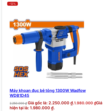
-12%
Máy khoan đục bê tông 1300W Wadfow
WDB1D45
Giá gốc là: 2.250.000 ₫.
Giá
1.980.000
₫
2.250.000
₫
hiện tại là: 1.980.000 ₫.