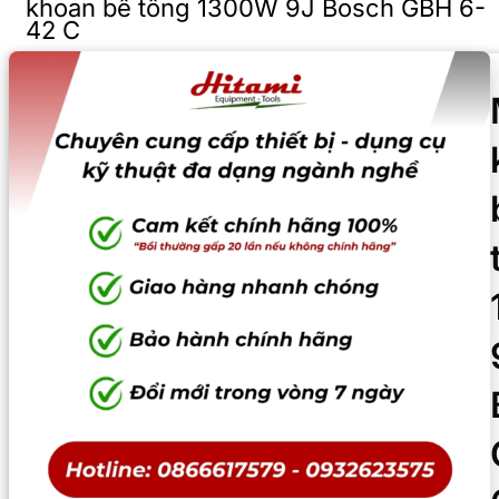
khoan bê tông 1300W 9J Bosch GBH 6-
42 C