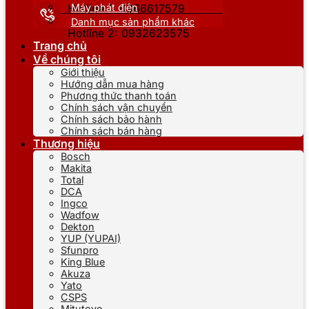
Máy phát điện
Hotline 1: 0866617579
Danh mục sản phẩm khác
Hotline 2: 0932623575
Trang chủ
Về chúng tôi
Giới thiệu
Hướng dẫn mua hàng
Phương thức thanh toán
Chính sách vận chuyển
Chính sách bảo hành
Chính sách bán hàng
Thương hiệu
Bosch
Makita
Total
DCA
Ingco
Wadfow
Dekton
YUP (YUPAI)
Sfunpro
King Blue
Akuza
Yato
CSPS
Mitutoyo