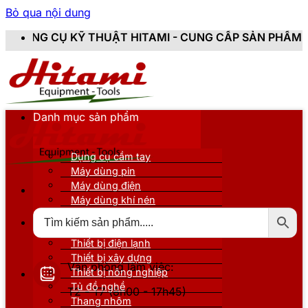
Bỏ qua nội dung
HUẬT HITAMI - CUNG CẤP SẢN PHẨM CHÍNH HÃNG, MỚI
Danh mục sản phẩm
Dụng cụ cầm tay
Máy dùng pin
Máy dùng điện
Máy dùng khí nén
Thiết bị đo kiểm
Thiết bị nâng đỡ
Thiết bị điện lạnh
Thiết bị xây dựng
Văn phòng làm việc:
Thiết bị nông nghiệp
Tủ đồ nghề
T2 - T7 (8h00 - 17h45)
Thang nhôm