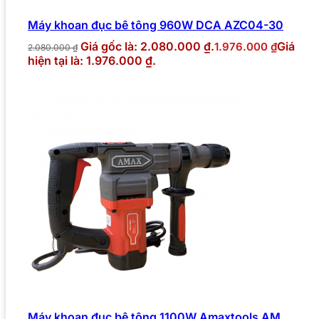
Máy khoan đục bê tông 960W DCA AZC04-30
Giá gốc là: 2.080.000 ₫.
Giá
1.976.000
₫
2.080.000
₫
hiện tại là: 1.976.000 ₫.
Máy khoan đục bê tông 1100W Amaxtools AM