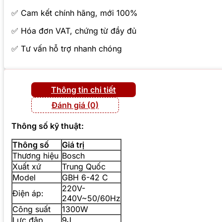
✅ Cam kết chính hãng, mới 100%
✅ Hóa đơn VAT, chứng từ đầy đủ
✅ Tư vấn hỗ trợ nhanh chóng
Thông tin chi tiết
Đánh giá (0)
Thông số kỹ thuật:
Thông số
Giá trị
Thương hiệu
Bosch
Xuất xứ
Trung Quốc
Model
GBH 6-42 C
220V-
Điện áp:
240V~50/60Hz
Công suất
1300W
Lực đập
9J