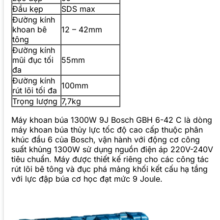
Đầu kẹp
SDS max
Đường kính
khoan bê
12 – 42mm
tông
Đường kính
mũi đục tối
55mm
đa
Đường kính
100mm
rút lõi tối đa
Trọng lượng
7,7kg
Máy khoan búa 1300W 9J Bosch GBH 6-42 C là dòng
máy khoan búa thủy lực tốc độ cao cấp thuộc phân
khúc đầu 6 của Bosch, vận hành với động cơ công
suất khủng 1300W sử dụng nguồn điện áp 220V-240V
tiêu chuẩn. Máy được thiết kế riêng cho các công tác
rút lõi bê tông và đục phá mảng khối kết cấu hạ tầng
với lực đập búa cơ học đạt mức 9 Joule.