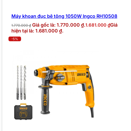
Máy khoan đục bê tông 1050W Ingco RH10508
Giá gốc là: 1.770.000 ₫.
Giá
1.681.000
₫
1.770.000
₫
hiện tại là: 1.681.000 ₫.
-5%