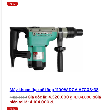
-5%
Máy khoan đục bê tông 1100W DCA AZC03-38
Giá gốc là: 4.320.000 ₫.
Giá
4.104.000
₫
4.320.000
₫
hiện tại là: 4.104.000 ₫.
-5%