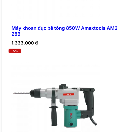
Máy khoan đục bê tông 850W Amaxtools AM2-
28B
1.333.000
₫
-5%