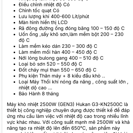
Điều chỉnh nhiệt độ Có
Chỉnh tốc quạt Có
Lưu lượng khí 400-600 Lít/phút
Màn hình hiển thị LCD
Rã đông đường ống đóng băng 100 – 150 độ C
Uốn ống ,sấy khô sơn,làm mềm bột 200 – 230
độ C
Làm mềm kéo dán 230 – 300 độ C
Làm mềm mối hàn 400 – 450 độ C
Nới lỏng bulong gang 400 – 510 độ C
Loại bỏ sơn 520 – 550 độ C
Đốt cháy mụi than 550 – 650 độ C
Phụ kiện Thân máy + 8 kiều đầu khò ..
Loại Máy Thổi khí nóng đa năng , công suất lớn ,
nhiệt dộ cao …
Bảo Hành 8 tháng
Máy khò nhiệt 2500W (GEN3) Hukan G3-KN2500C là
thiết bị công nghiệp chuyên dụng được thiết kế để đáp
ứng nhu cầu làm việc với nhiệt độ cao trong nhiều lĩnh
vực khác nhau. Với công suất mạnh mẽ 2500W và khả
năng tạo ra nhiệt độ lên đến 650°C, sản phẩm này