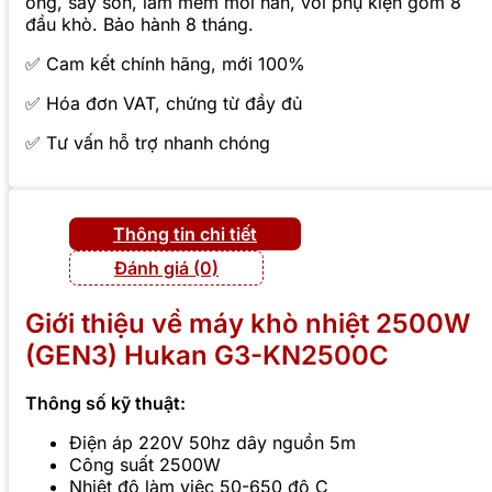
ống, sấy sơn, làm mềm mối hàn, với phụ kiện gồm 8
đầu khò. Bảo hành 8 tháng.
✅ Cam kết chính hãng, mới 100%
✅ Hóa đơn VAT, chứng từ đầy đủ
✅ Tư vấn hỗ trợ nhanh chóng
Thông tin chi tiết
Đánh giá (0)
Giới thiệu về máy khò nhiệt 2500W
(GEN3) Hukan G3-KN2500C
Thông số kỹ thuật:
Điện áp 220V 50hz dây nguồn 5m
Công suất 2500W
Nhiệt độ làm việc 50-650 độ C