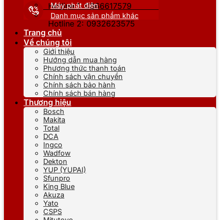
Máy phát điện
Hotline 1: 0866617579
Danh mục sản phẩm khác
Hotline 2: 0932623575
Trang chủ
Về chúng tôi
Giới thiệu
Hướng dẫn mua hàng
Phương thức thanh toán
Chính sách vận chuyển
Chính sách bảo hành
Chính sách bán hàng
Thương hiệu
Bosch
Makita
Total
DCA
Ingco
Wadfow
Dekton
YUP (YUPAI)
Sfunpro
King Blue
Akuza
Yato
CSPS
Mitutoyo