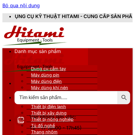
Bỏ qua nội dung
 THUẬT HITAMI - CUNG CẤP SẢN PHẨM CHÍNH HÃNG, M
Danh mục sản phẩm
Dụng cụ cầm tay
Máy dùng pin
Máy dùng điện
Máy dùng khí nén
Thiết bị đo kiểm
Thiết bị nâng đỡ
Thiết bị điện lạnh
Thiết bị xây dựng
Văn phòng làm việc:
Thiết bị nông nghiệp
Tủ đồ nghề
T2 - T7 (8h00 - 17h45)
Thang nhôm