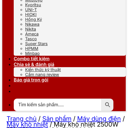
Kyoritsu
UNI-T
HIOKI
Hồng Ký
Nikawa
Nikita
Ameca
Tasco
Super Stars
HPMM
Minbao
Combo tiết kiệm
Chia sẻ & đánh giá
Kiến thức kỹ thuật
Cẩm nang review
Báo giá trọn gói
Trang chủ
/
Sản phẩm
/
Máy dùng điện
/
Máy khò nhiệt
/
Máy khò nhiệt 2500W