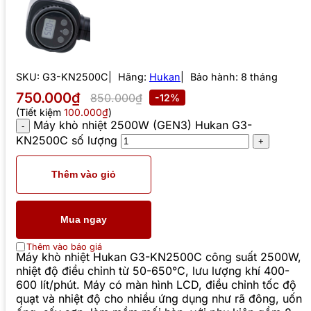
SKU:
G3-KN2500C
Hãng:
Hukan
Bảo hành: 8 tháng
750.000₫
850.000₫
-12%
(Tiết kiệm
100.000₫
)
Máy khò nhiệt 2500W (GEN3) Hukan G3-
KN2500C số lượng
Thêm vào giỏ
Mua ngay
Thêm vào báo giá
Máy khò nhiệt Hukan G3-KN2500C công suất 2500W,
nhiệt độ điều chỉnh từ 50-650°C, lưu lượng khí 400-
600 lít/phút. Máy có màn hình LCD, điều chỉnh tốc độ
quạt và nhiệt độ cho nhiều ứng dụng như rã đông, uốn