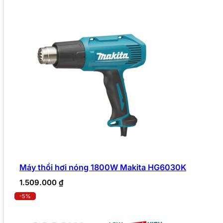
Máy thổi hơi nóng 1800W Makita HG6030K
1.509.000
₫
-5%