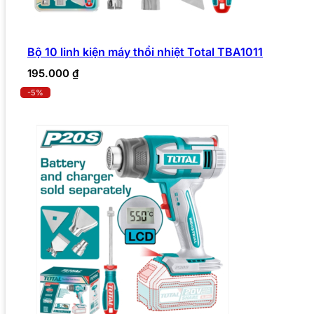
Bộ 10 linh kiện máy thổi nhiệt Total TBA1011
195.000
₫
-5%