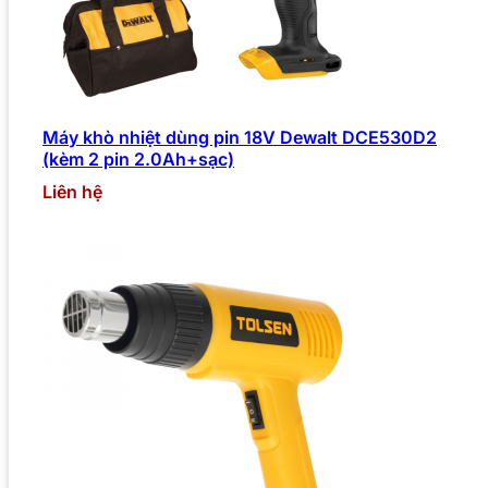
Máy khò nhiệt dùng pin 18V Dewalt DCE530D2
(kèm 2 pin 2.0Ah+sạc)
Liên hệ