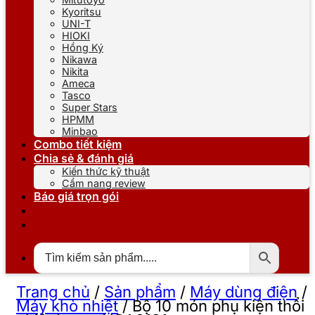
Kyoritsu
UNI-T
HIOKI
Hồng Ký
Nikawa
Nikita
Ameca
Tasco
Super Stars
HPMM
Minbao
Combo tiết kiệm
Chia sẻ & đánh giá
Kiến thức kỹ thuật
Cẩm nang review
Báo giá trọn gói
Trang chủ
/
Sản phẩm
/
Máy dùng điện
/
Máy khò nhiệt
/
Bộ 10 món phụ kiện thổi