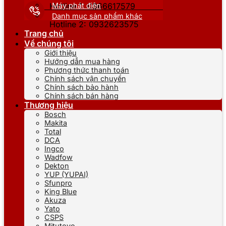
Máy phát điện
Hotline 1: 0866617579
Danh mục sản phẩm khác
Hotline 2: 0932623575
Trang chủ
Về chúng tôi
Giới thiệu
Hướng dẫn mua hàng
Phương thức thanh toán
Chính sách vận chuyển
Chính sách bảo hành
Chính sách bán hàng
Thương hiệu
Bosch
Makita
Total
DCA
Ingco
Wadfow
Dekton
YUP (YUPAI)
Sfunpro
King Blue
Akuza
Yato
CSPS
Mitutoyo