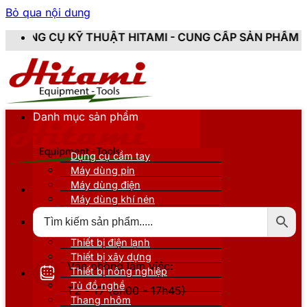
Bỏ qua nội dung
THUẬT HITAMI - CUNG CẤP SẢN PHẨM CHÍNH HÃNG, MỚ
Danh mục sản phẩm
Dụng cụ cầm tay
Máy dùng pin
Máy dùng điện
Máy dùng khí nén
Thiết bị đo kiểm
Thiết bị nâng đỡ
Thiết bị điện lạnh
Thiết bị xây dựng
Văn phòng làm việc:
Thiết bị nông nghiệp
Tủ đồ nghề
T2 - T7 (8h00 - 17h45)
Thang nhôm