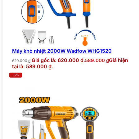
Máy khò nhiệt 2000W Wadfow WHG1520
Giá gốc là: 620.000 ₫.
Giá hiện
589.000
₫
620.000
₫
tại là: 589.000 ₫.
-5%