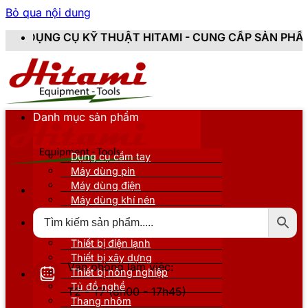
Bỏ qua nội dung
Ỹ THUẬT HITAMI - CUNG CẤP SẢN PHẨM CHÍNH HÃNG, M
Danh mục sản phẩm
Dụng cụ cầm tay
Máy dùng pin
Máy dùng điện
Máy dùng khí nén
Thiết bị đo kiểm
Thiết bị nâng đỡ
Thiết bị điện lạnh
Thiết bị xây dựng
Văn phòng làm việc:
Thiết bị nông nghiệp
Tủ đồ nghề
T2 - T7 (8h00 - 17h45)
Thang nhôm