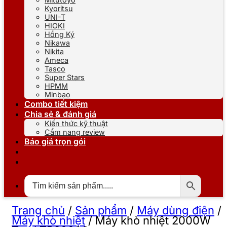
Kyoritsu
UNI-T
HIOKI
Hồng Ký
Nikawa
Nikita
Ameca
Tasco
Super Stars
HPMM
Minbao
Combo tiết kiệm
Chia sẻ & đánh giá
Kiến thức kỹ thuật
Cẩm nang review
Báo giá trọn gói
Trang chủ
/
Sản phẩm
/
Máy dùng điện
/
Máy khò nhiệt
/
Máy khò nhiệt 2000W