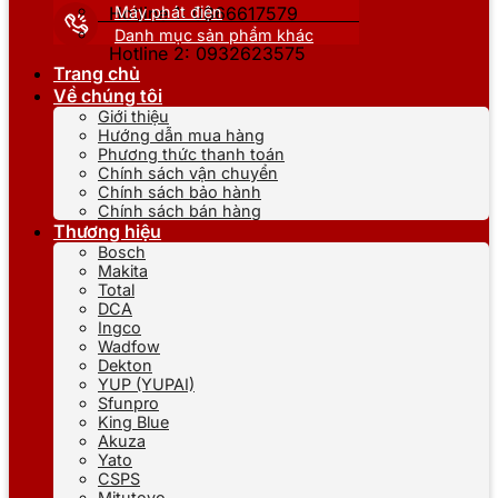
Máy phát điện
Hotline 1: 0866617579
Danh mục sản phẩm khác
Hotline 2: 0932623575
Trang chủ
Về chúng tôi
Giới thiệu
Hướng dẫn mua hàng
Phương thức thanh toán
Chính sách vận chuyển
Chính sách bảo hành
Chính sách bán hàng
Thương hiệu
Bosch
Makita
Total
DCA
Ingco
Wadfow
Dekton
YUP (YUPAI)
Sfunpro
King Blue
Akuza
Yato
CSPS
Mitutoyo