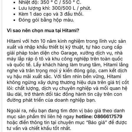
Nhiệt độ: 350 ° C / 550 ° C.
Lưu lượng khí: 300/500 L / phút.
Kèm 1 dao cạo và 3 đầu thổi.
Đóng gói bằng hộp màu.
Vì sao nên chọn mua tại Hitami?
Hitami với hơn 10 năm kinh nghiệm trong lĩnh vực sản
xuất và nhập khẩu thiết bị kỹ thuật, tự hào cung cấp
giải pháp toàn diện cho Garage, xưởng dịch vụ, nhà
máy lắp ráp ô tô và khu công nghiệp trên toàn quốc
và quốc tế. Lấy khách hàng làm trung tâm, Hitami lắng
nghe và trân trọng mọi ý kiến đóng góp, cam kết dịch
vụ hậu mãi xuất sắc. Với tầm nhìn bền vững, Hitami
không ngừng xây dựng thương hiệu dựa trên giá trị cốt
lõi: chất lượng, dịch vụ chuyên nghiệp và mối quan hệ
lâu dài, trở thành đối tác đồng hành tin cậy trên con
đường phát triển của doanh nghiệp bạn.
Ngoài ra, nếu bạn đang tìm đơn vị báo giá theo danh
mục sản phẩm thì liên hệ ngay
hotline: 0866617579
hoặc điền thông tin tại chuyên mục “Báo giá” để được
tư vấn và chiết khấu tốt nhất.