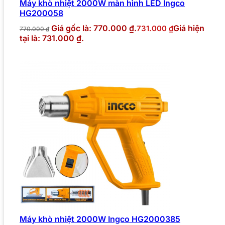
Máy khò nhiệt 2000W màn hình LED Ingco
HG200058
Giá gốc là: 770.000 ₫.
Giá hiện
731.000
₫
770.000
₫
tại là: 731.000 ₫.
Máy khò nhiệt 2000W Ingco HG2000385