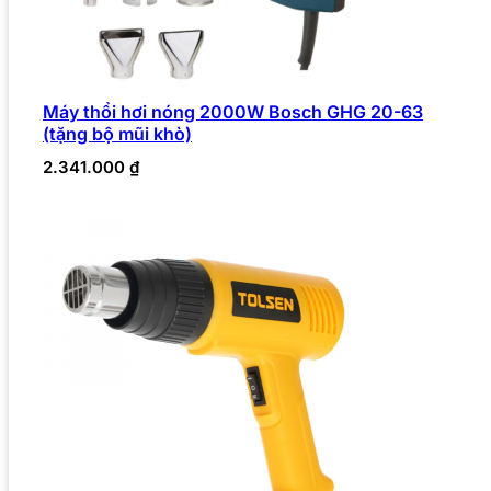
Máy thổi hơi nóng 2000W Bosch GHG 20-63
(tặng bộ mũi khò)
2.341.000
₫