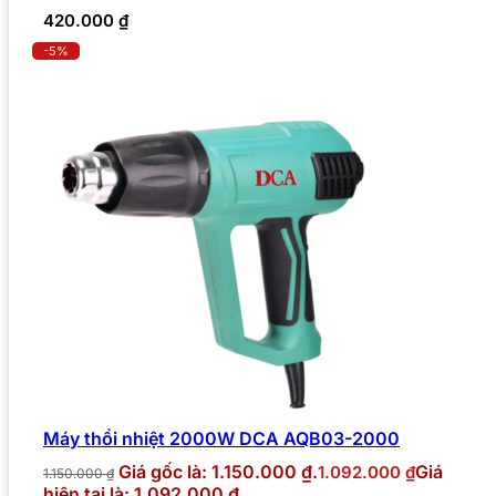
420.000
₫
-5%
Máy thổi nhiệt 2000W DCA AQB03-2000
Giá gốc là: 1.150.000 ₫.
Giá
1.092.000
₫
1.150.000
₫
hiện tại là: 1.092.000 ₫.