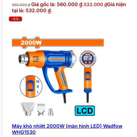
Giá gốc là: 560.000 ₫.
Giá hiện
532.000
₫
560.000
₫
tại là: 532.000 ₫.
-5%
Máy khò nhiệt 2000W (màn hình LED) Wadfow
WHG1530