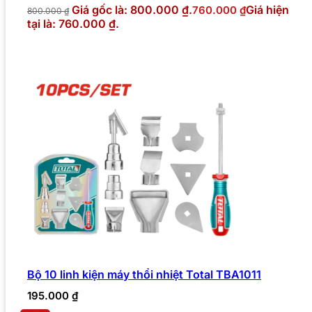
Giá gốc là: 800.000 ₫.
Giá hiện
760.000
₫
800.000
₫
tại là: 760.000 ₫.
Bộ 10 linh kiện máy thổi nhiệt Total TBA1011
195.000
₫