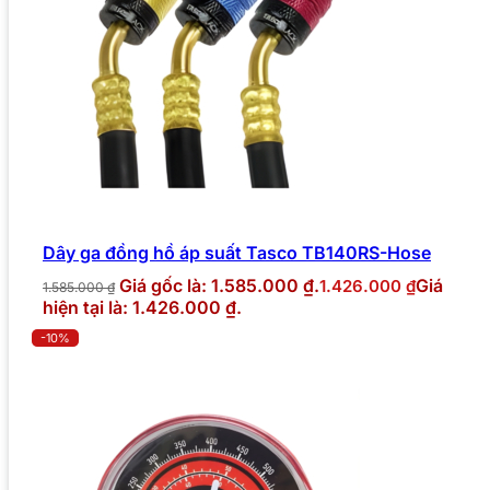
Dây ga đồng hồ áp suất Tasco TB140RS-Hose
Giá gốc là: 1.585.000 ₫.
Giá
1.426.000
₫
1.585.000
₫
hiện tại là: 1.426.000 ₫.
-10%