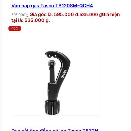
Van nạp gas Tasco TB120SM-QCH4
Giá gốc là: 595.000 ₫.
Giá hiện
535.000
₫
595.000
₫
tại là: 535.000 ₫.
-10%
Dao cắt ống đồng cỡ lớn Tasco TB32N