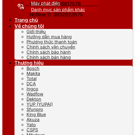
Máy phát điện
Hotline 1: 0866617579
Danh mục sản phẩm khác
Hotline 2: 0932623575
Trang chủ
Về chúng tôi
Giới thiệu
Hướng dẫn mua hàng
Phương thức thanh toán
Chính sách vận chuyển
Chính sách bảo hành
Chính sách bán hàng
Thương hiệu
Bosch
Makita
Total
DCA
Ingco
Wadfow
Dekton
YUP (YUPAI)
Sfunpro
King Blue
Akuza
Yato
CSPS
Mitutoyo