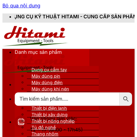
Bỏ qua nội dung
Ỹ THUẬT HITAMI - CUNG CẤP SẢN PHẨM CHÍNH HÃNG, 
Danh mục sản phẩm
Dụng cụ cầm tay
Máy dùng pin
Máy dùng điện
Máy dùng khí nén
Thiết bị đo kiểm
Thiết bị nâng đỡ
Thiết bị điện lạnh
Thiết bị xây dựng
Văn phòng làm việc:
Thiết bị nông nghiệp
Tủ đồ nghề
T2 - T7 (8h00 - 17h45)
Thang nhôm