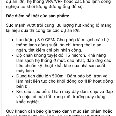
dự án lớn, hệ thống VRV/VRF hoặc các kho lạnh công
nghiệp có khối lượng đường ống đồ sộ.
Đặc điểm nổi bật của sản phẩm:
Sức mạnh vượt trội cùng lưu lượng hút khổng lồ mang
lại hiệu quả thi công tại các dự án lớn:
Lưu lượng 8.0 CFM: Cho phép làm sạch các hệ
thống lạnh công suất lớn chỉ trong thời gian
ngắn, tiết kiệm chi phí nhân công.
Độ chân không tuyệt đối 15 micron: Khả năng
làm sạch hệ thống ở mức cao nhất, đáp ứng các
tiêu chuẩn kỹ thuật khắt khe của nhà sản xuất
máy lạnh.
Dung tích dầu lớn 500ml: Đảm bảo bôi trơn và
làm mát liên tục cho khối động cơ 1HP hoạt động
bền bỉ.
Kết cấu siêu bền: Thân máy dày dặn, chịu va đập
và chịu tải cực tốt trong môi trường xây dựng
khắc nghiệt.
Quý khách cần báo giá theo danh mục sản phẩm hoặc