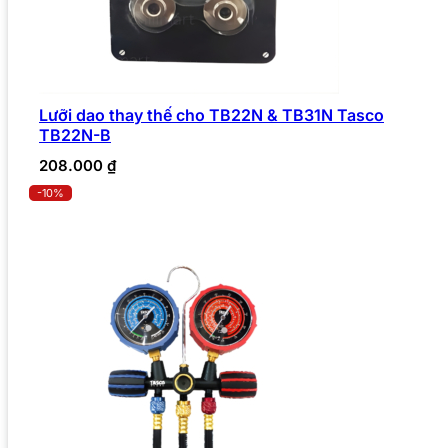
Lưỡi dao thay thế cho TB22N & TB31N Tasco
TB22N-B
208.000
₫
-10%