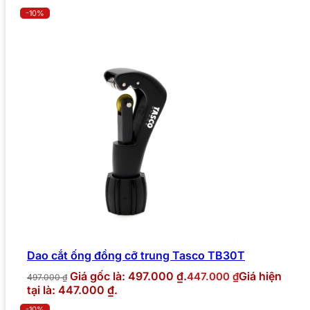
-10%
Dao cắt ống đồng cỡ trung Tasco TB30T
Giá gốc là: 497.000 ₫.
Giá hiện
447.000
₫
497.000
₫
tại là: 447.000 ₫.
-10%