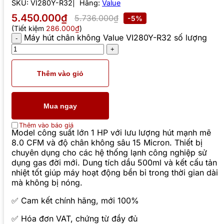
SKU:
VI280Y-R32
Hãng:
Value
5.450.000₫
5.736.000₫
-5%
(Tiết kiệm
286.000₫
)
Máy hút chân không Value VI280Y-R32 số lượng
Thêm vào giỏ
Mua ngay
Thêm vào báo giá
Model công suất lớn 1 HP với lưu lượng hút mạnh mẽ
8.0 CFM và độ chân không sâu 15 Micron. Thiết bị
chuyên dụng cho các hệ thống lạnh công nghiệp sử
dụng gas đời mới. Dung tích dầu 500ml và kết cấu tản
nhiệt tốt giúp máy hoạt động bền bỉ trong thời gian dài
mà không bị nóng.
✅ Cam kết chính hãng, mới 100%
✅ Hóa đơn VAT, chứng từ đầy đủ