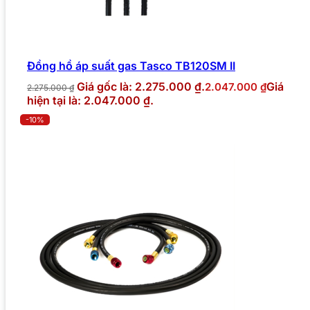
Đồng hồ áp suất gas Tasco TB120SM II
Giá gốc là: 2.275.000 ₫.
Giá
2.047.000
₫
2.275.000
₫
hiện tại là: 2.047.000 ₫.
-10%