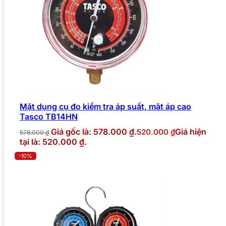
Mặt dụng cụ đo kiểm tra áp suất, mặt áp cao
Tasco TB14HN
Giá gốc là: 578.000 ₫.
Giá hiện
520.000
₫
578.000
₫
tại là: 520.000 ₫.
-10%