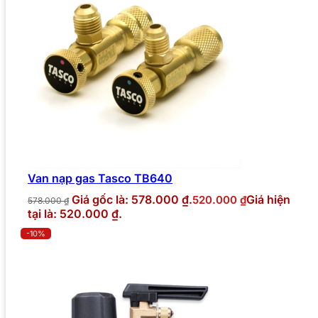
Van nạp gas Tasco TB640
Giá gốc là: 578.000 ₫.
Giá hiện
520.000
₫
578.000
₫
tại là: 520.000 ₫.
-10%