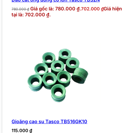
Giá gốc là: 780.000 ₫.
Giá hiện
702.000
₫
780.000
₫
tại là: 702.000 ₫.
Gioăng cao su Tasco TB516GK10
115.000
₫