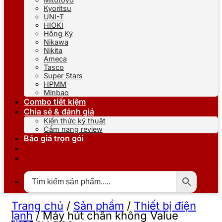
Kyoritsu
UNI-T
HIOKI
Hồng Ký
Nikawa
Nikita
Ameca
Tasco
Super Stars
HPMM
Minbao
Combo tiết kiệm
Chia sẻ & đánh giá
Kiến thức kỹ thuật
Cẩm nang review
Báo giá trọn gói
Trang chủ
/
Sản phẩm
/
Thiết bị điện
lạnh
/
Máy hút chân không Value