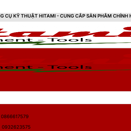
ITAMI - CUNG CẤP SẢN PHẨM CHÍNH HÃNG, MỚI 100%, 
1: 0866617579
2: 0932623575