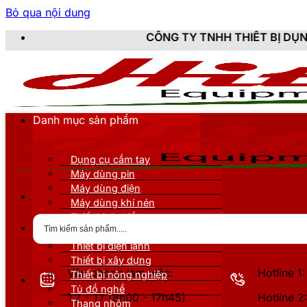
Bỏ qua nội dung
CÔNG TY TNHH THIẾT BỊ DỤNG CỤ KỸ THUẬT H
Danh mục sản phẩm
Dụng cụ cầm tay
Máy dùng pin
Máy dùng điện
Máy dùng khí nén
Thiết bị đo kiểm
Thiết bị nâng đỡ
Thiết bị điện lạnh
Thiết bị xây dựng
Văn phòng làm việc:
Hotline 
Thiết bị nông nghiệp
Tủ đồ nghề
T2 - T7 (8h00 - 17h45)
Hotline 
Thang nhôm