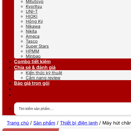
Mitutoyo
Kyoritsu
UNI-T
HIOKI
Hồng Ký
Nikawa
Nikita
Ameca
Tasco
Super Stars
HPMM
Minbao
Combo tiết kiệm
Chia sẻ & đánh giá
Kiến thức kỹ thuật
Cẩm nang review
Báo giá trọn gói
Trang chủ
/
Sản phẩm
/
Thiết bị điện lạnh
/
Máy hút châ