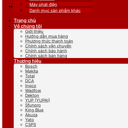
Máy phát điện
Danh mục sản phẩm khác
Trang chủ
Về chúng tôi
Giới thiệu
Hướng dẫn mua hàng
Phương thức thanh toán
Chính sách vận chuyển
Chính sách bảo hành
Chính sách bán hàng
Thương hiệu
Bosch
Makita
Total
DCA
Ingco
Wadfow
Dekton
YUP (YUPAI)
Sfunpro
King Blue
Akuza
Yato
CSPS