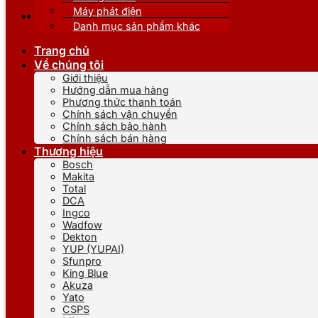
Máy phát điện
Danh mục sản phẩm khác
Trang chủ
Về chúng tôi
Giới thiệu
Hướng dẫn mua hàng
Phương thức thanh toán
Chính sách vận chuyển
Chính sách bảo hành
Chính sách bán hàng
Thương hiệu
Bosch
Makita
Total
DCA
Ingco
Wadfow
Dekton
YUP (YUPAI)
Sfunpro
King Blue
Akuza
Yato
CSPS