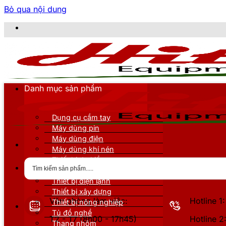
Bỏ qua nội dung
Danh mục sản phẩm
Dụng cụ cầm tay
Máy dùng pin
Máy dùng điện
Máy dùng khí nén
Thiết bị đo kiểm
Thiết bị nâng đỡ
Thiết bị điện lạnh
Thiết bị xây dựng
Văn phòng làm việc:
Hotline 
Thiết bị nông nghiệp
Tủ đồ nghề
T2 - T7 (8h00 - 17h45)
Hotline 
Thang nhôm