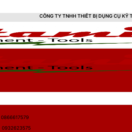
CÔNG TY TNHH THIẾT BỊ DỤNG CỤ KỸ THUẬT HITAMI -
1: 0866617579
2: 0932623575