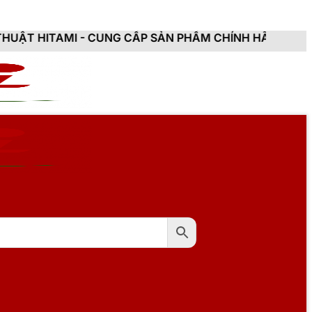
 CUNG CẤP SẢN PHẨM CHÍNH HÃNG, MỚI 100%, ĐẦY ĐỦ