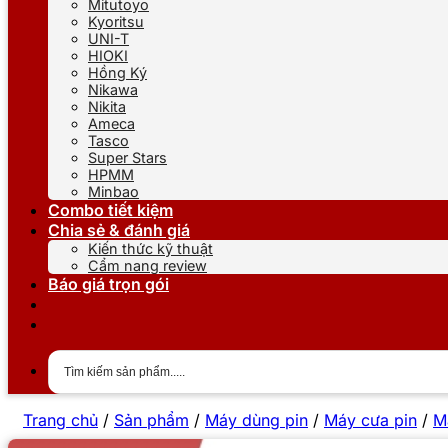
Mitutoyo
Kyoritsu
UNI-T
HIOKI
Hồng Ký
Nikawa
Nikita
Ameca
Tasco
Super Stars
HPMM
Minbao
Combo tiết kiệm
Chia sẻ & đánh giá
Kiến thức kỹ thuật
Cẩm nang review
Báo giá trọn gói
Trang chủ
/
Sản phẩm
/
Máy dùng pin
/
Máy cưa pin
/
M