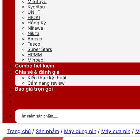
Mitutoyo
Kyoritsu
UNI-T
HIOKI
Hồng Ký
Nikawa
Nikita
Ameca
Tasco
Super Stars
HPMM
Minbao
Combo tiết kiệm
Chia sẻ & đánh giá
Kiến thức kỹ thuật
Cẩm nang review
Báo giá trọn gói
Trang chủ
/
Sản phẩm
/
Máy dùng pin
/
Máy cưa pin
/
M