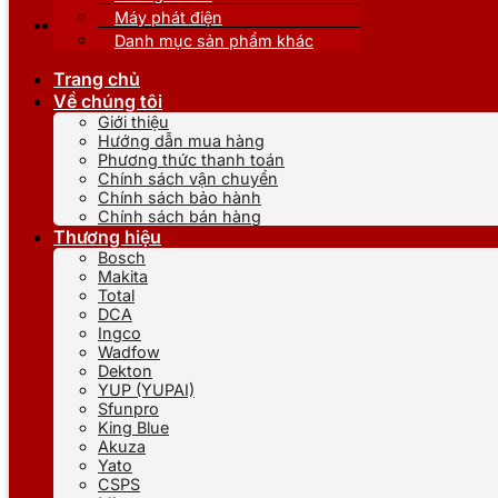
Máy phát điện
Danh mục sản phẩm khác
Trang chủ
Về chúng tôi
Giới thiệu
Hướng dẫn mua hàng
Phương thức thanh toán
Chính sách vận chuyển
Chính sách bảo hành
Chính sách bán hàng
Thương hiệu
Bosch
Makita
Total
DCA
Ingco
Wadfow
Dekton
YUP (YUPAI)
Sfunpro
King Blue
Akuza
Yato
CSPS