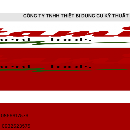
TY TNHH THIẾT BỊ DỤNG CỤ KỸ THUẬT HITAMI - CUNG 
1: 0866617579
2: 0932623575