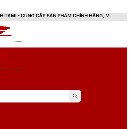
CẤP SẢN PHẨM CHÍNH HÃNG, MỚI 100%, ĐẦY ĐỦ CHỨNG