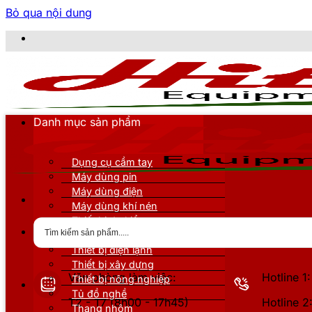
Bỏ qua nội dung
CÔNG 
Danh mục sản phẩm
Dụng cụ cầm tay
Máy dùng pin
Máy dùng điện
Máy dùng khí nén
Thiết bị đo kiểm
Thiết bị nâng đỡ
Thiết bị điện lạnh
Thiết bị xây dựng
Văn phòng làm việc:
Hotline 
Thiết bị nông nghiệp
Tủ đồ nghề
T2 - T7 (8h00 - 17h45)
Hotline 
Thang nhôm