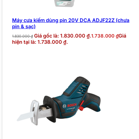
Máy cưa kiếm dùng pin 20V DCA ADJF22Z (chưa
pin & sạc)
Giá gốc là: 1.830.000 ₫.
Giá
1.738.000
₫
1.830.000
₫
hiện tại là: 1.738.000 ₫.