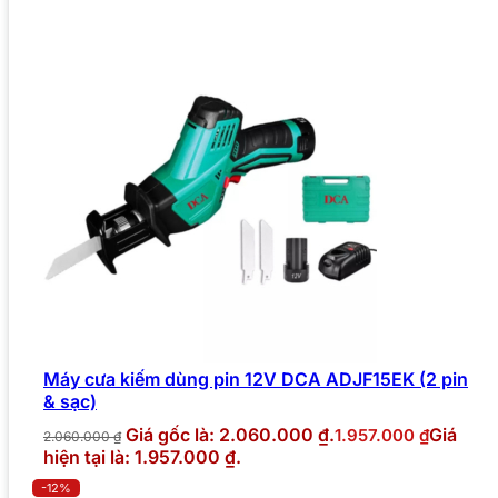
Máy cưa kiếm dùng pin 12V DCA ADJF15EK (2 pin
& sạc)
Giá gốc là: 2.060.000 ₫.
Giá
1.957.000
₫
2.060.000
₫
hiện tại là: 1.957.000 ₫.
-12%