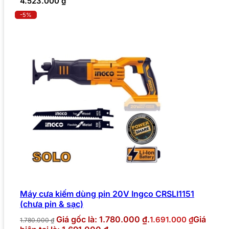
4.523.000
₫
-5%
Máy cưa kiếm dùng pin 20V Ingco CRSLI1151
(chưa pin & sạc)
Giá gốc là: 1.780.000 ₫.
Giá
1.691.000
₫
1.780.000
₫