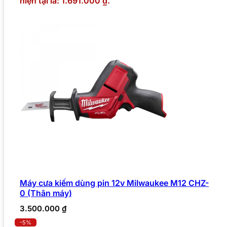
hiện tại là: 1.691.000 ₫.
Máy cưa kiếm dùng pin 12v Milwaukee M12 CHZ-
0 (Thân máy)
3.500.000
₫
-5%