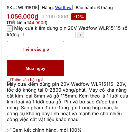
SKU:
WLR15115
Hãng:
Wadfow
Bảo hành: 6 tháng
1.056.000₫
1.200.000₫
-12%
(Tiết kiệm
144.000₫
)
Máy cưa kiếm dùng pin 20V Wadfow WLR15115 số
lượng
Thêm vào giỏ
Mua ngay
Thêm vào báo giá
Máy cưa kiếm dùng pin 20V Wadfow WLR15115: 20V,
tốc độ không tải 0-2800 vòng/phút. Máy có khả năng
cắt kim loại 8mm và gỗ 115mm. Kèm theo là 1 lưỡi cưa
kim loại và 1 lưỡi cưa gỗ. Pin và bộ sạc được bán
riêng. Sản phẩm được đóng gói trong hộp màu, là
công cụ không dây linh hoạt và mạnh mẽ cho nhiều
công việc cắt vật liệu khác nhau.
✅ Cam kết chính hãng, mới 100%