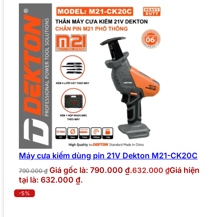
Máy cưa kiếm dùng pin 21V Dekton M21-CK20C
Giá gốc là: 790.000 ₫.
Giá hiện
632.000
₫
790.000
₫
tại là: 632.000 ₫.
-5%