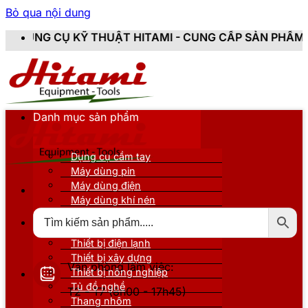
Bỏ qua nội dung
Ỹ THUẬT HITAMI - CUNG CẤP SẢN PHẨM CHÍNH HÃNG, 
Danh mục sản phẩm
Dụng cụ cầm tay
Máy dùng pin
Máy dùng điện
Máy dùng khí nén
Thiết bị đo kiểm
Thiết bị nâng đỡ
Thiết bị điện lạnh
Thiết bị xây dựng
Văn phòng làm việc:
Thiết bị nông nghiệp
Tủ đồ nghề
T2 - T7 (8h00 - 17h45)
Thang nhôm