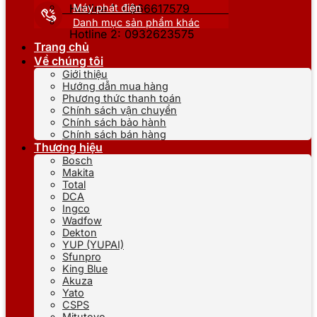
Máy phát điện
Hotline 1: 0866617579
Danh mục sản phẩm khác
Hotline 2: 0932623575
Trang chủ
Về chúng tôi
Giới thiệu
Hướng dẫn mua hàng
Phương thức thanh toán
Chính sách vận chuyển
Chính sách bảo hành
Chính sách bán hàng
Thương hiệu
Bosch
Makita
Total
DCA
Ingco
Wadfow
Dekton
YUP (YUPAI)
Sfunpro
King Blue
Akuza
Yato
CSPS
Mitutoyo