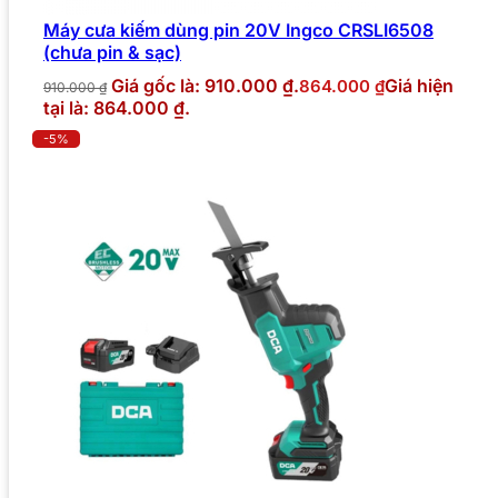
Máy cưa kiếm dùng pin 20V Ingco CRSLI6508
(chưa pin & sạc)
Giá gốc là: 910.000 ₫.
Giá hiện
864.000
₫
910.000
₫
tại là: 864.000 ₫.
-5%