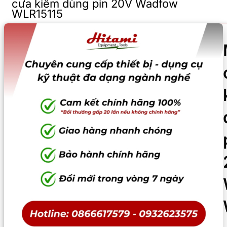
cưa kiếm dùng pin 20V Wadfow
WLR15115