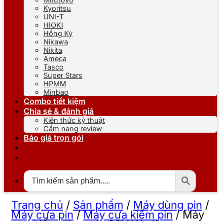
Kyoritsu
UNI-T
HIOKI
Hồng Ký
Nikawa
Nikita
Ameca
Tasco
Super Stars
HPMM
Minbao
Combo tiết kiệm
Chia sẻ & đánh giá
Kiến thức kỹ thuật
Cẩm nang review
Báo giá trọn gói
Trang chủ
/
Sản phẩm
/
Máy dùng pin
/
Máy cưa pin
/
Máy cưa kiếm pin
/
Máy