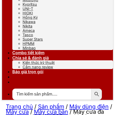
Kyoritsu
UNI-T
HIOKI
Hồng Ký
Nikawa
Nikita
Ameca
Tasco
Super Stars
HPMM
Minbao
Combo tiết kiệm
Chia sẻ & đánh giá
Kiến thức kỹ thuật
Cẩm nang review
Báo giá trọn gói
Trang chủ
/
Sản phẩm
/
Máy dùng điện
/
Máy cưa
/
Máy cưa bàn
/
Máy cưa đa