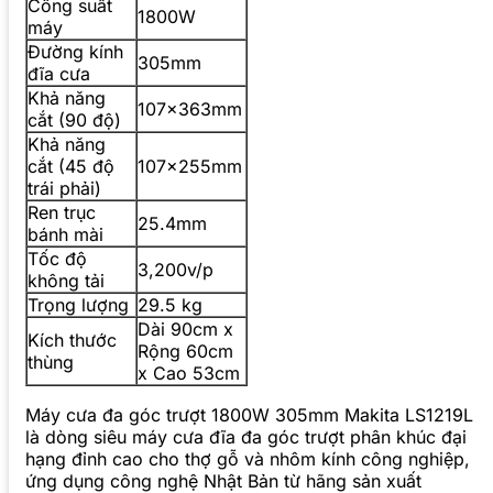
Công suất
1800W
máy
Đường kính
305mm
đĩa cưa
Khả năng
107x363mm
cắt (90 độ)
Khả năng
cắt (45 độ
107x255mm
trái phải)
Ren trục
25.4mm
bánh mài
Tốc độ
3,200v/p
không tải
Trọng lượng
29.5 kg
Dài 90cm x
Kích thước
Rộng 60cm
thùng
x Cao 53cm
Máy cưa đa góc trượt 1800W 305mm Makita LS1219L
là dòng siêu máy cưa đĩa đa góc trượt phân khúc đại
hạng đỉnh cao cho thợ gỗ và nhôm kính công nghiệp,
ứng dụng công nghệ Nhật Bản từ hãng sản xuất