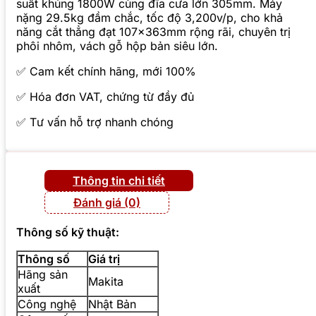
suất khủng 1800W cùng đĩa cưa lớn 305mm. Máy
nặng 29.5kg đầm chắc, tốc độ 3,200v/p, cho khả
năng cắt thẳng đạt 107x363mm rộng rãi, chuyên trị
phôi nhôm, vách gỗ hộp bản siêu lớn.
✅ Cam kết chính hãng, mới 100%
✅ Hóa đơn VAT, chứng từ đầy đủ
✅ Tư vấn hỗ trợ nhanh chóng
Thông tin chi tiết
Đánh giá (0)
Thông số kỹ thuật:
Thông số
Giá trị
Hãng sản
Makita
xuất
Công nghệ
Nhật Bản