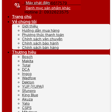
Máy phát điện
Hotline 1: 0866617579
Danh mục sản phẩm khác
Hotline 2: 0932623575
Trang chủ
Về chúng tôi
Giới thiệu
Hướng dẫn mua hàng
Phương thức thanh toán
Chính sách vận chuyển
Chính sách bảo hành
Chính sách bán hàng
Thương hiệu
Bosch
Makita
Total
DCA
Ingco
Wadfow
Dekton
YUP (YUPAI)
Sfunpro
King Blue
Akuza
Yato
CSPS
Mitutoyo