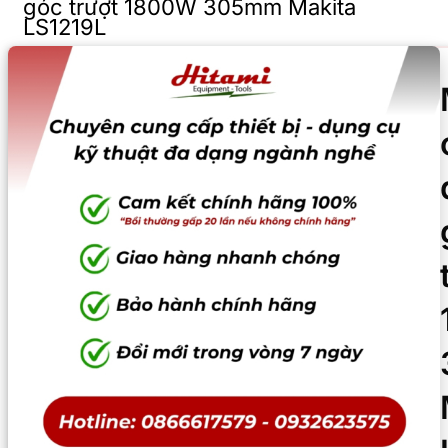
góc trượt 1800W 305mm Makita
LS1219L