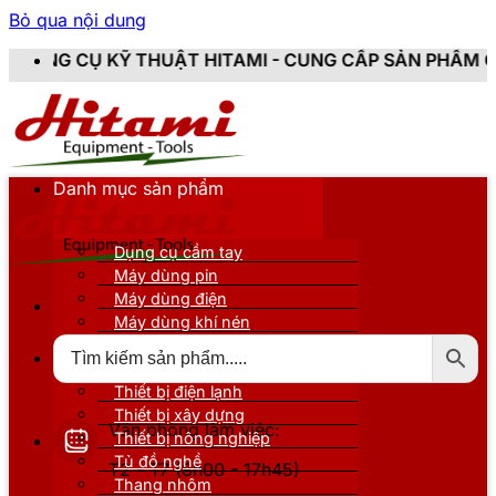
Bỏ qua nội dung
HUẬT HITAMI - CUNG CẤP SẢN PHẨM CHÍNH HÃNG, MỚI 
Danh mục sản phẩm
Dụng cụ cầm tay
Máy dùng pin
Máy dùng điện
Máy dùng khí nén
Thiết bị đo kiểm
Thiết bị nâng đỡ
Thiết bị điện lạnh
Thiết bị xây dựng
Văn phòng làm việc:
Thiết bị nông nghiệp
Tủ đồ nghề
T2 - T7 (8h00 - 17h45)
Thang nhôm