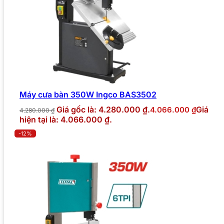
Máy cưa bàn 350W Ingco BAS3502
Giá gốc là: 4.280.000 ₫.
Giá
4.066.000
₫
4.280.000
₫
hiện tại là: 4.066.000 ₫.
-12%