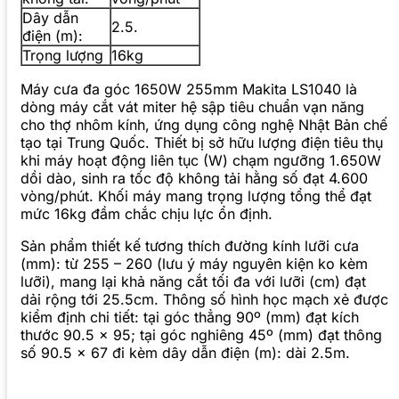
Dây dẫn
2.5.
điện (m):
Trọng lượng
16kg
Máy cưa đa góc 1650W 255mm Makita LS1040 là
dòng máy cắt vát miter hệ sập tiêu chuẩn vạn năng
cho thợ nhôm kính, ứng dụng công nghệ Nhật Bản chế
tạo tại Trung Quốc. Thiết bị sở hữu lượng điện tiêu thụ
khi máy hoạt động liên tục (W) chạm ngưỡng 1.650W
dồi dào, sinh ra tốc độ không tải hằng số đạt 4.600
vòng/phút. Khối máy mang trọng lượng tổng thể đạt
mức 16kg đầm chắc chịu lực ổn định.
Sản phẩm thiết kế tương thích đường kính lưỡi cưa
(mm): từ 255 – 260 (lưu ý máy nguyên kiện ko kèm
lưỡi), mang lại khả năng cắt tối đa với lưỡi (cm) đạt
dải rộng tới 25.5cm. Thông số hình học mạch xẻ được
kiểm định chi tiết: tại góc thẳng 90º (mm) đạt kích
thước 90.5 x 95; tại góc nghiêng 45º (mm) đạt thông
số 90.5 x 67 đi kèm dây dẫn điện (m): dài 2.5m.