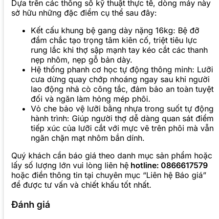
Dựa trên các thông số kỹ thuật thực tế, dòng máy này
sở hữu những đặc điểm cụ thể sau đây:
Kết cấu khung bệ gang dày nặng 16kg: Bệ đỡ
đầm chắc tạo trọng tâm kiên cố, triệt tiêu lực
rung lắc khi thợ sập mạnh tay kéo cắt các thanh
nẹp nhôm, nẹp gỗ bản dày.
Hệ thống phanh cơ học tự động thông minh: Lưỡi
cưa dừng quay chớp nhoáng ngay sau khi người
lao động nhả cò công tắc, đảm bảo an toàn tuyệt
đối và ngăn làm hỏng mép phôi.
Vỏ che bảo vệ lưỡi bằng nhựa trong suốt tự động
hành trình: Giúp người thợ dễ dàng quan sát điểm
tiếp xúc của lưỡi cắt với mực vẽ trên phôi mà vẫn
ngăn chặn mạt nhôm bắn dính.
Quý khách cần báo giá theo danh mục sản phẩm hoặc
lấy số lượng lớn vui lòng liên hệ
hotline: 0866617579
hoặc điền thông tin tại chuyên mục “Liên hệ Báo giá”
để được tư vấn và chiết khấu tốt nhất.
Đánh giá