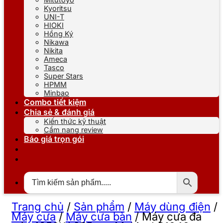
Kyoritsu
UNI-T
HIOKI
Hồng Ký
Nikawa
Nikita
Ameca
Tasco
Super Stars
HPMM
Minbao
Combo tiết kiệm
Chia sẻ & đánh giá
Kiến thức kỹ thuật
Cẩm nang review
Báo giá trọn gói
Trang chủ
/
Sản phẩm
/
Máy dùng điện
/
Máy cưa
/
Máy cưa bàn
/
Máy cưa đa