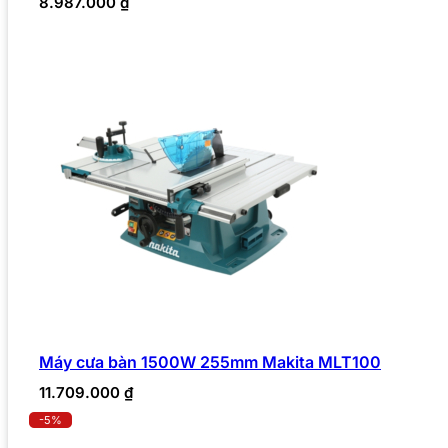
8.987.000
₫
Máy cưa bàn 1500W 255mm Makita MLT100
11.709.000
₫
-5%