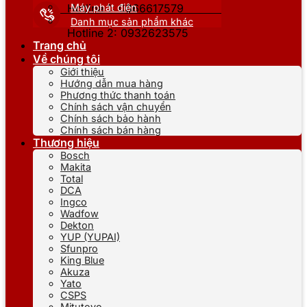
Máy phát điện
Hotline 1: 0866617579
Danh mục sản phẩm khác
Hotline 2: 0932623575
Trang chủ
Về chúng tôi
Giới thiệu
Hướng dẫn mua hàng
Phương thức thanh toán
Chính sách vận chuyển
Chính sách bảo hành
Chính sách bán hàng
Thương hiệu
Bosch
Makita
Total
DCA
Ingco
Wadfow
Dekton
YUP (YUPAI)
Sfunpro
King Blue
Akuza
Yato
CSPS
Mitutoyo