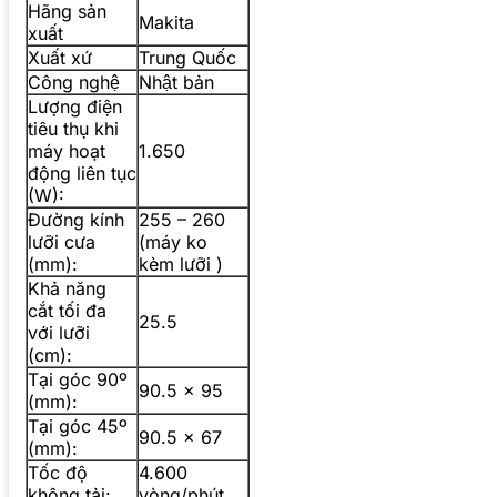
Hãng sản
Makita
xuất
Xuất xứ
Trung Quốc
Công nghệ
Nhật bản
Lượng điện
tiêu thụ khi
máy hoạt
1.650
động liên tục
(W):
Đường kính
255 – 260
lưỡi cưa
(máy ko
(mm):
kèm lưỡi )
Khả năng
cắt tối đa
25.5
với lưỡi
(cm):
Tại góc 90º
90.5 x 95
(mm):
Tại góc 45º
90.5 x 67
(mm):
Tốc độ
4.600
không tải:
vòng/phút