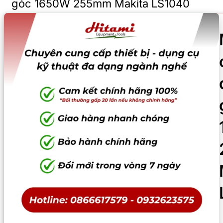
góc 1650W 255mm Makita LS1040