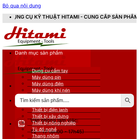
Bỏ qua nội dung
 THUẬT HITAMI - CUNG CẤP SẢN PHẨM CHÍNH HÃNG, MỚ
Danh mục sản phẩm
Dụng cụ cầm tay
Máy dùng pin
Máy dùng điện
Máy dùng khí nén
Thiết bị đo kiểm
Thiết bị nâng đỡ
Thiết bị điện lạnh
Thiết bị xây dựng
Văn phòng làm việc:
Thiết bị nông nghiệp
Tủ đồ nghề
T2 - T7 (8h00 - 17h45)
Thang nhôm