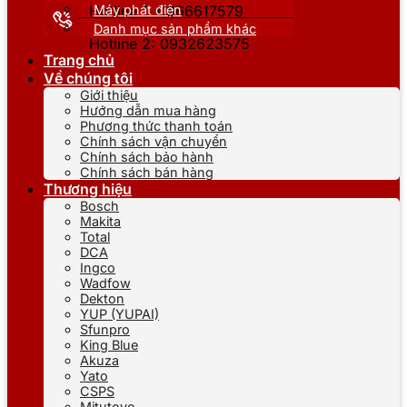
Máy phát điện
Hotline 1: 0866617579
Danh mục sản phẩm khác
Hotline 2: 0932623575
Trang chủ
Về chúng tôi
Giới thiệu
Hướng dẫn mua hàng
Phương thức thanh toán
Chính sách vận chuyển
Chính sách bảo hành
Chính sách bán hàng
Thương hiệu
Bosch
Makita
Total
DCA
Ingco
Wadfow
Dekton
YUP (YUPAI)
Sfunpro
King Blue
Akuza
Yato
CSPS
Mitutoyo