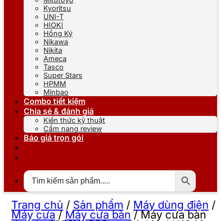
Kyoritsu
UNI-T
HIOKI
Hồng Ký
Nikawa
Nikita
Ameca
Tasco
Super Stars
HPMM
Minbao
Combo tiết kiệm
Chia sẻ & đánh giá
Kiến thức kỹ thuật
Cẩm nang review
Báo giá trọn gói
Trang chủ
/
Sản phẩm
/
Máy dùng điện
/
Máy cưa
/
Máy cưa bàn
/
Máy cưa bàn