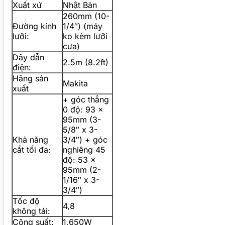
Xuất xứ
Nhật Bản
260mm (10-
Đường kính
1/4″) (máy
lưỡi:
ko kèm lưỡi
cưa)
Dây dẫn
2.5m (8.2ft)
điện:
Hãng sản
Makita
xuất
+ góc thẳng
0 độ: 93 x
95mm (3-
5/8″ x 3-
Khả năng
3/4″) + góc
cắt tối đa:
nghiêng 45
độ: 53 x
95mm (2-
1/16″ x 3-
3/4″)
Tốc độ
4,8
không tải:
Công suất:
1,650W