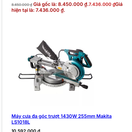
Giá gốc là: 8.450.000 ₫.
Giá
7.436.000
₫
8.450.000
₫
hiện tại là: 7.436.000 ₫.
Máy cưa đa góc trượt 1430W 255mm Makita
LS1018L
10.592.000
₫