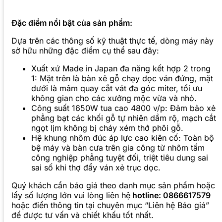
Đặc điểm nổi bật của sản phẩm:
Dựa trên các thông số kỹ thuật thực tế, dòng máy này
sở hữu những đặc điểm cụ thể sau đây:
Xuất xứ Made in Japan đa năng kết hợp 2 trong
1: Mặt trên là bàn xẻ gỗ chạy dọc ván đứng, mặt
dưới là mâm quay cắt vát đa góc miter, tối ưu
không gian cho các xưởng mộc vừa và nhỏ.
Công suất 1650W tua cao 4800 v/p: Đảm bảo xẻ
phẳng bạt các khối gỗ tự nhiên dầm rộ, mạch cắt
ngọt lịm không bị cháy xém thớ phôi gỗ.
Hệ khung nhôm đúc áp lực cao kiên cố: Toàn bộ
bệ máy và bàn cưa trên gia công từ nhôm tấm
công nghiệp phẳng tuyệt đối, triệt tiêu dung sai
sai số khi thợ đẩy ván xẻ trục dọc.
Quý khách cần báo giá theo danh mục sản phẩm hoặc
lấy số lượng lớn vui lòng liên hệ
hotline: 0866617579
hoặc điền thông tin tại chuyên mục “Liên hệ Báo giá”
để được tư vấn và chiết khấu tốt nhất.