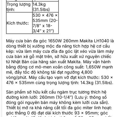
Trọng lượng
14.3kg
tịnh:
(31.5lbs)
530 x 476 x
535mm (20-
Kích thước:
7/8″ x 18-
3/4″ x 21″)
Máy cưa bàn đa góc 1650W 260mm Makita LH1040 là
dòng thiết bị xưởng mộc đa năng tích hợp hệ cơ cấu
kép: vừa làm máy cưa đĩa đa góc lật xéo vừa làm máy
cưa bàn xẻ gỗ mặt trên, sở hữu xuất xứ nguyên chiếc
từ Nhật Bản của hãng sản xuất Makita. Máy vận hành
bằng động cơ mô-men xoắn công suất: 1,650W mạnh
mẽ, đẩy tốc độ không tải đạt ngưỡng 4,800
vòng/phút. Máy cấu tạo vạm vỡ đạt kích thước: 530 x
476 x 535mm cùng trọng lượng tịnh: 14.3kg (31.5lbs).
Sản phẩm sở hữu kết cấu ngàm trục tương thích hệ
đường kính lưỡi: 260mm (10-1/4″) (Lưu ý: thông số
đóng gói nguyên bản máy không kèm lưỡi cưa sẵn).
Thiết bị mở ra khả năng cắt tối đa góc miter linh hoạt:
góc thẳng 0 độ đạt dải kích thước 93 x 95mm; góc