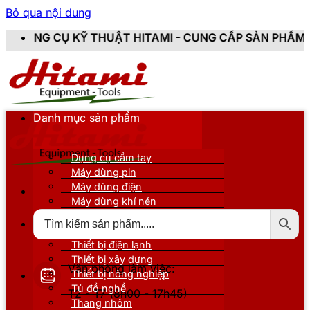
Bỏ qua nội dung
 THUẬT HITAMI - CUNG CẤP SẢN PHẨM CHÍNH HÃNG, M
Danh mục sản phẩm
Dụng cụ cầm tay
Máy dùng pin
Máy dùng điện
Máy dùng khí nén
Thiết bị đo kiểm
Thiết bị nâng đỡ
Thiết bị điện lạnh
Thiết bị xây dựng
Văn phòng làm việc:
Thiết bị nông nghiệp
Tủ đồ nghề
T2 - T7 (8h00 - 17h45)
Thang nhôm