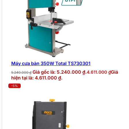
Máy cưa bàn 350W Total TS730301
Giá gốc là: 5.240.000 ₫.
Giá
4.611.000
₫
5.240.000
₫
hiện tại là: 4.611.000 ₫.
-5%