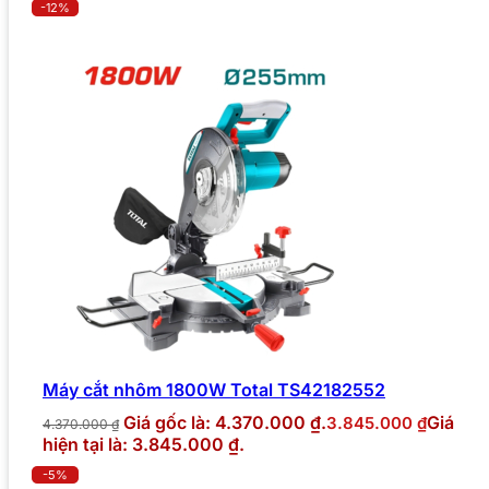
-12%
Máy cắt nhôm 1800W Total TS42182552
Giá gốc là: 4.370.000 ₫.
Giá
3.845.000
₫
4.370.000
₫
hiện tại là: 3.845.000 ₫.
-5%