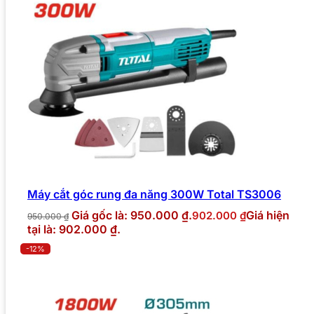
Máy cắt góc rung đa năng 300W Total TS3006
Giá gốc là: 950.000 ₫.
Giá hiện
902.000
₫
950.000
₫
tại là: 902.000 ₫.
-12%