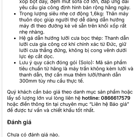
xốp bọt dày, đệm mút sofa cỡ lớn, đáp ứng dải
yêu cầu gia công định hình bản rộng hằng ngày.
Trọng lượng siêu nhẹ cơ động 1,6kg: Thân máy
thuôn dọc giúp người thợ dễ dàng dẫn hướng
máy đi theo đường kẻ vẽ sẵn trên khối xốp rất
nhẹ nhàng.
Hệ gá dẫn hướng lưỡi cưa bọc thép: Thanh dẫn
lưỡi cưa gia công cơ khí chính xác từ Đức, giữ
lưỡi cưa thẳng đứng, không bị cong vênh dưới
lực ép cắt dọc.
Lưu ý quy cách đóng gói (Solo): Mã sản phẩm
tiêu chuẩn từ hãng là máy trần không kèm lưỡi và
thanh dẫn, thợ cần mua thêm lưỡi/thanh dẫn
300mm tùy nhu cầu thực tế.
Quý khách cần báo giá theo danh mục sản phẩm hoặc
lấy số lượng lớn vui lòng liên hệ
hotline: 0866617579
hoặc điền thông tin tại chuyên mục “Liên hệ Báo giá”
để được tư vấn và chiết khấu tốt nhất.
Đánh giá
Chưa có đánh giá nào.