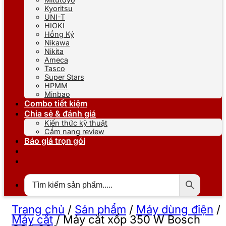
Kyoritsu
UNI-T
HIOKI
Hồng Ký
Nikawa
Nikita
Ameca
Tasco
Super Stars
HPMM
Minbao
Combo tiết kiệm
Chia sẻ & đánh giá
Kiến thức kỹ thuật
Cẩm nang review
Báo giá trọn gói
Trang chủ
/
Sản phẩm
/
Máy dùng điện
/
Máy cắt
/
Máy cắt xốp 350 W Bosch