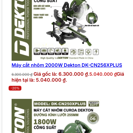
Máy cắt nhôm 2000W Dekton DK-CN256XPLUS
Giá gốc là: 6.300.000 ₫.
Giá
5.040.000
₫
6.300.000
₫
hiện tại là: 5.040.000 ₫.
-20%