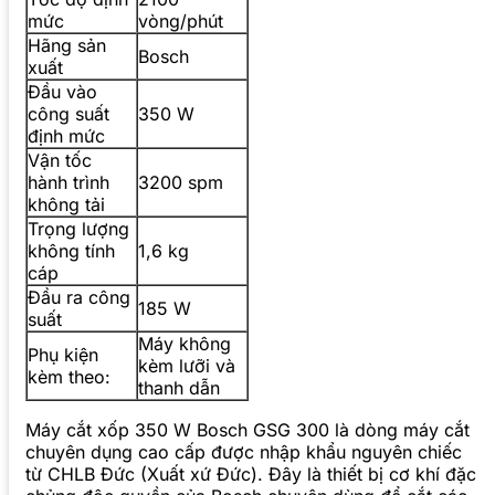
mức
vòng/phút
Hãng sản
Bosch
xuất
Đầu vào
công suất
350 W
định mức
Vận tốc
hành trình
3200 spm
không tải
Trọng lượng
không tính
1,6 kg
cáp
Đầu ra công
185 W
suất
Máy không
Phụ kiện
kèm lưỡi và
kèm theo:
thanh dẫn
Máy cắt xốp 350 W Bosch GSG 300 là dòng máy cắt
chuyên dụng cao cấp được nhập khẩu nguyên chiếc
từ CHLB Đức (Xuất xứ Đức). Đây là thiết bị cơ khí đặc