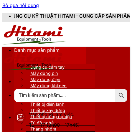
Bỏ qua nội dung
THUẬT HITAMI - CUNG CẤP SẢN PHẨM CHÍNH HÃNG, MỚI
Danh mục sản phẩm
Dụng cụ cầm tay
Máy dùng pin
Máy dùng điện
Máy dùng khí nén
Thiết bị đo kiểm
Thiết bị nâng đỡ
Thiết bị điện lạnh
Thiết bị xây dựng
Văn phòng làm việc:
Thiết bị nông nghiệp
Tủ đồ nghề
T2 - T7 (8h00 - 17h45)
Thang nhôm