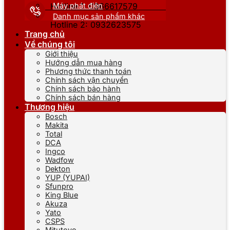
Máy phát điện
Hotline 1: 0866617579
Danh mục sản phẩm khác
Hotline 2: 0932623575
Trang chủ
Về chúng tôi
Giới thiệu
Hướng dẫn mua hàng
Phương thức thanh toán
Chính sách vận chuyển
Chính sách bảo hành
Chính sách bán hàng
Thương hiệu
Bosch
Makita
Total
DCA
Ingco
Wadfow
Dekton
YUP (YUPAI)
Sfunpro
King Blue
Akuza
Yato
CSPS
Mitutoyo