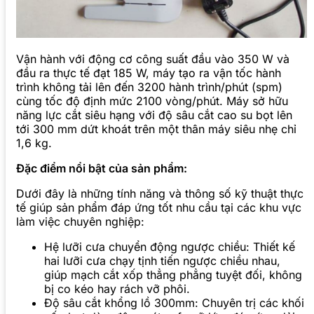
Vận hành với động cơ công suất đầu vào 350 W và
đầu ra thực tế đạt 185 W, máy tạo ra vận tốc hành
trình không tải lên đến 3200 hành trình/phút (spm)
cùng tốc độ định mức 2100 vòng/phút. Máy sở hữu
năng lực cắt siêu hạng với độ sâu cắt cao su bọt lên
tới 300 mm dứt khoát trên một thân máy siêu nhẹ chỉ
1,6 kg.
Đặc điểm nổi bật của sản phẩm:
Dưới đây là những tính năng và thông số kỹ thuật thực
tế giúp sản phẩm đáp ứng tốt nhu cầu tại các khu vực
làm việc chuyên nghiệp:
Hệ lưỡi cưa chuyển động ngược chiều: Thiết kế
hai lưỡi cưa chạy tịnh tiến ngược chiều nhau,
giúp mạch cắt xốp thẳng phẳng tuyệt đối, không
bị co kéo hay rách vỡ phôi.
Độ sâu cắt khổng lồ 300mm: Chuyên trị các khối