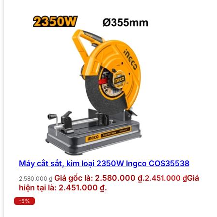
Máy cắt sắt, kim loại 2350W Ingco COS35538
Giá gốc là: 2.580.000 ₫.
Giá
2.451.000
₫
2.580.000
₫
hiện tại là: 2.451.000 ₫.
-5%