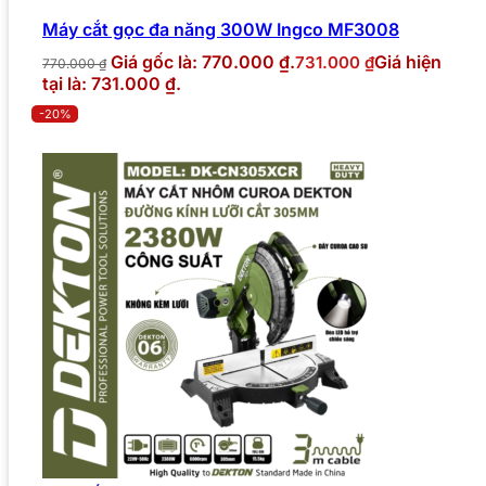
Máy cắt gọc đa năng 300W Ingco MF3008
Giá gốc là: 770.000 ₫.
Giá hiện
731.000
₫
770.000
₫
tại là: 731.000 ₫.
-20%