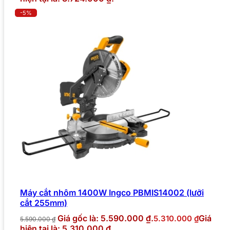
-5%
Máy cắt nhôm 1400W Ingco PBMIS14002 (lưỡi
cắt 255mm)
Giá gốc là: 5.590.000 ₫.
Giá
5.310.000
₫
5.590.000
₫
hiện tại là: 5.310.000 ₫.