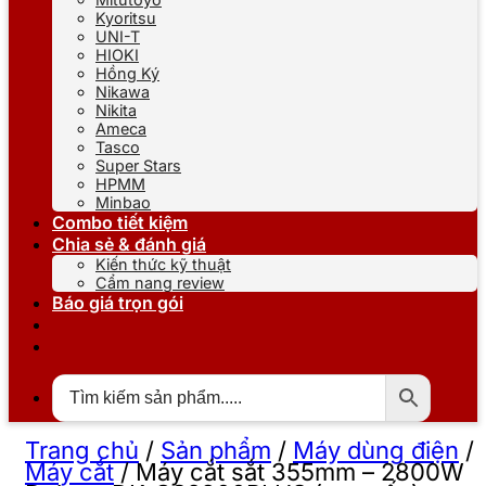
Kyoritsu
UNI-T
HIOKI
Hồng Ký
Nikawa
Nikita
Ameca
Tasco
Super Stars
HPMM
Minbao
Combo tiết kiệm
Chia sẻ & đánh giá
Kiến thức kỹ thuật
Cẩm nang review
Báo giá trọn gói
Trang chủ
/
Sản phẩm
/
Máy dùng điện
/
Máy cắt
/
Máy cắt sắt 355mm – 2800W