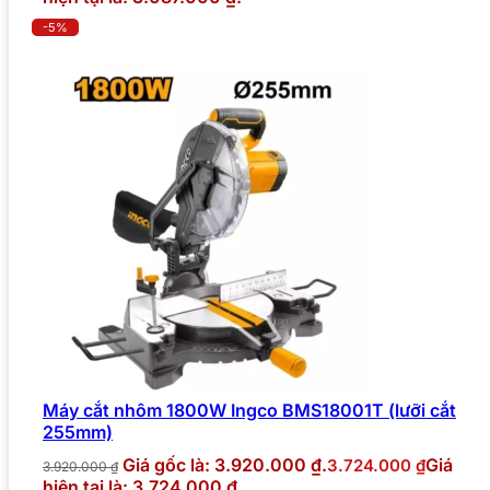
-5%
Máy cắt nhôm 1800W Ingco BMS18001T (lưỡi cắt
255mm)
Giá gốc là: 3.920.000 ₫.
Giá
3.724.000
₫
3.920.000
₫
hiện tại là: 3.724.000 ₫.