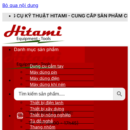
Bỏ qua nội dung
T HITAMI - CUNG CẤP SẢN PHẨM CHÍNH HÃNG, MỚI 10
Danh mục sản phẩm
Dụng cụ cầm tay
Máy dùng pin
Máy dùng điện
Máy dùng khí nén
Thiết bị đo kiểm
Thiết bị nâng đỡ
Thiết bị điện lạnh
Thiết bị xây dựng
Văn phòng làm việc:
Thiết bị nông nghiệp
Tủ đồ nghề
T2 - T7 (8h00 - 17h45)
Thang nhôm