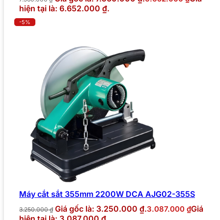
hiện tại là: 6.652.000 ₫.
-5%
Máy cắt sắt 355mm 2200W DCA AJG02-355S
Giá gốc là: 3.250.000 ₫.
Giá
3.087.000
₫
3.250.000
₫
hiện tại là: 3.087.000 ₫.