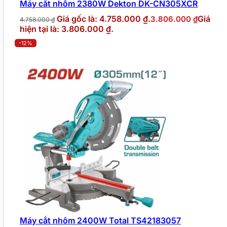
Máy cắt nhôm 2380W Dekton DK-CN305XCR
Giá gốc là: 4.758.000 ₫.
Giá
3.806.000
₫
4.758.000
₫
hiện tại là: 3.806.000 ₫.
-12%
Máy cắt nhôm 2400W Total TS42183057