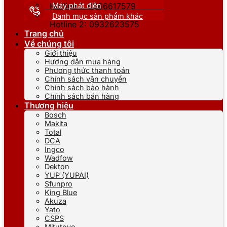
Máy phát điện
Hotline 1: 0866617579
Danh mục sản phẩm khác
Hotline 2: 0932623575
Trang chủ
Về chúng tôi
Giới thiệu
Hướng dẫn mua hàng
Phương thức thanh toán
Chính sách vận chuyển
Chính sách bảo hành
Chính sách bán hàng
Thương hiệu
Bosch
Makita
Total
DCA
Ingco
Wadfow
Dekton
YUP (YUPAI)
Sfunpro
King Blue
Akuza
Yato
CSPS
Mitutoyo