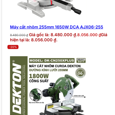
Máy cắt nhôm 255mm 1650W DCA AJX06-255
Giá gốc là: 8.480.000 ₫.
Giá
8.056.000
₫
8.480.000
₫
hiện tại là: 8.056.000 ₫.
-20%