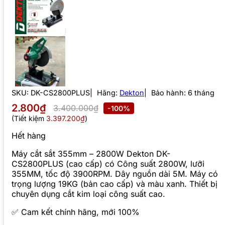
SKU:
DK-CS2800PLUS
Hãng:
Dekton
Bảo hành: 6 tháng
2.800₫
3.400.000₫
-100%
(Tiết kiệm
3.397.200₫
)
Hết hàng
Máy cắt sắt 355mm – 2800W Dekton DK-
CS2800PLUS (cao cấp) có Công suất 2800W, lưỡi
355MM, tốc độ 3900RPM. Dây nguồn dài 5M. Máy có
trọng lượng 19KG (bản cao cấp) và màu xanh. Thiết bị
chuyên dụng cắt kim loại công suất cao.
✅ Cam kết chính hãng, mới 100%