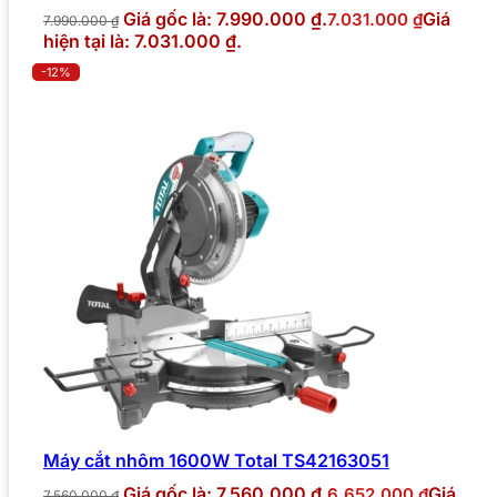
Giá gốc là: 7.990.000 ₫.
Giá
7.031.000
₫
7.990.000
₫
hiện tại là: 7.031.000 ₫.
-12%
Máy cắt nhôm 1600W Total TS42163051
Giá gốc là: 7.560.000 ₫.
Giá
6.652.000
₫
7.560.000
₫