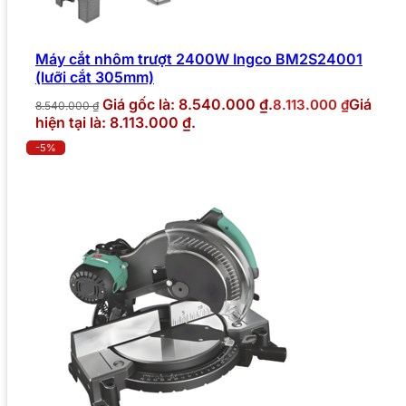
Máy cắt nhôm trượt 2400W Ingco BM2S24001
(lưỡi cắt 305mm)
Giá gốc là: 8.540.000 ₫.
Giá
8.113.000
₫
8.540.000
₫
hiện tại là: 8.113.000 ₫.
-5%