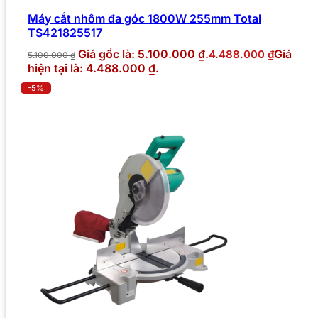
Máy cắt nhôm đa góc 1800W 255mm Total
TS421825517
Giá gốc là: 5.100.000 ₫.
Giá
4.488.000
₫
5.100.000
₫
hiện tại là: 4.488.000 ₫.
-5%