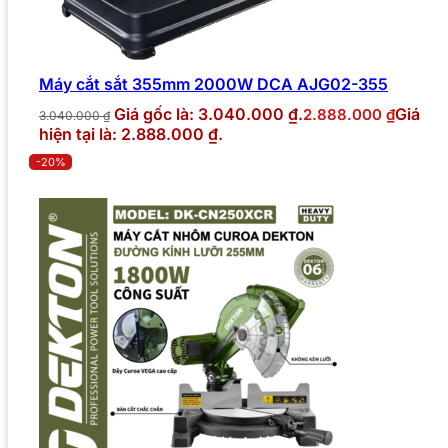
Máy cắt sắt 355mm 2000W DCA AJG02-355
Giá gốc là: 3.040.000 ₫.
Giá
2.888.000
₫
3.040.000
₫
hiện tại là: 2.888.000 ₫.
-20%