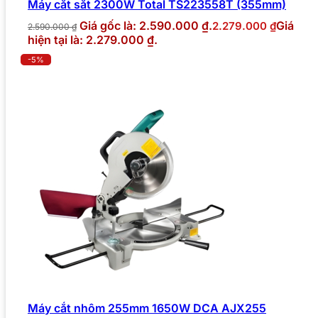
Máy cắt sắt 2300W Total TS223558T (355mm)
Giá gốc là: 2.590.000 ₫.
Giá
2.279.000
₫
2.590.000
₫
hiện tại là: 2.279.000 ₫.
-5%
Máy cắt nhôm 255mm 1650W DCA AJX255