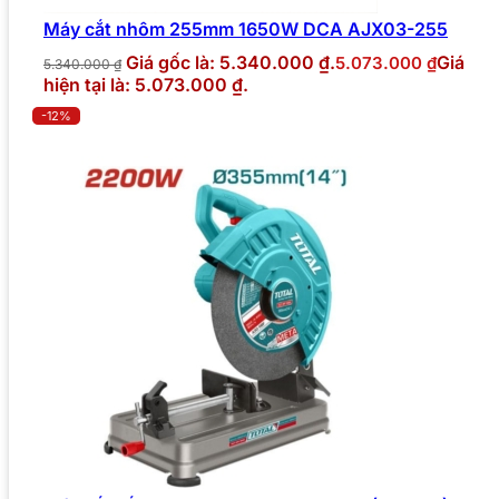
Máy cắt nhôm 255mm 1650W DCA AJX03-255
Giá gốc là: 5.340.000 ₫.
Giá
5.073.000
₫
5.340.000
₫
hiện tại là: 5.073.000 ₫.
-12%