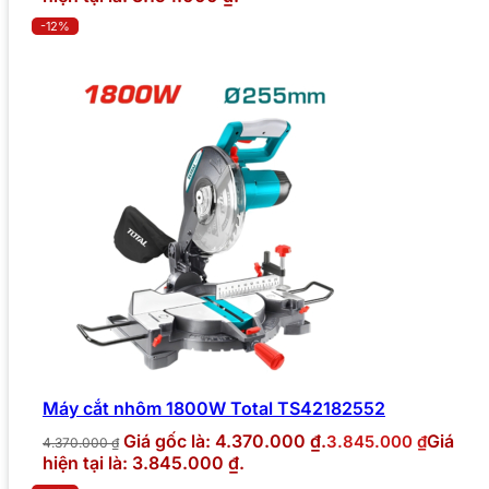
-12%
Máy cắt nhôm 1800W Total TS42182552
Giá gốc là: 4.370.000 ₫.
Giá
3.845.000
₫
4.370.000
₫
hiện tại là: 3.845.000 ₫.