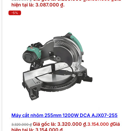
hiện tại là: 3.087.000 ₫.
-5%
Máy cắt nhôm 255mm 1200W DCA AJX07-255
Giá gốc là: 3.320.000 ₫.
Giá
3.154.000
₫
3.320.000
₫
hiện tại là: 3.154.000 ₫.