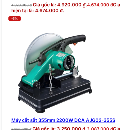
Giá gốc là: 4.920.000 ₫.
Giá
4.674.000
₫
4.920.000
₫
hiện tại là: 4.674.000 ₫.
-5%
Máy cắt sắt 355mm 2200W DCA AJG02-355S
Giá gốc là: 3.250.000 ₫.
Giá
3.087.000
₫
3.250.000
₫