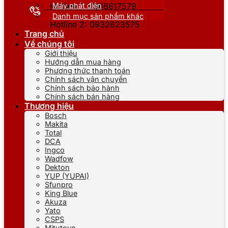
Máy phát điện
Hotline 1: 0866617579
Danh mục sản phẩm khác
Hotline 2: 0932623575
Trang chủ
Về chúng tôi
Giới thiệu
Hướng dẫn mua hàng
Phương thức thanh toán
Chính sách vận chuyển
Chính sách bảo hành
Chính sách bán hàng
Thương hiệu
Bosch
Makita
Total
DCA
Ingco
Wadfow
Dekton
YUP (YUPAI)
Sfunpro
King Blue
Akuza
Yato
CSPS
Mitutoyo