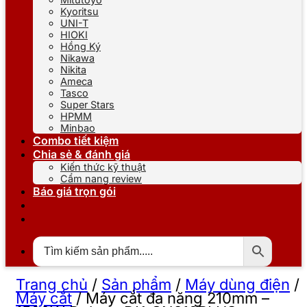
Kyoritsu
UNI-T
HIOKI
Hồng Ký
Nikawa
Nikita
Ameca
Tasco
Super Stars
HPMM
Minbao
Combo tiết kiệm
Chia sẻ & đánh giá
Kiến thức kỹ thuật
Cẩm nang review
Báo giá trọn gói
Trang chủ
/
Sản phẩm
/
Máy dùng điện
/
Máy cắt
/
Máy cắt đa năng 210mm –