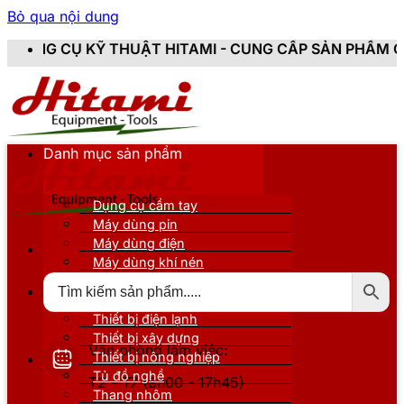
Bỏ qua nội dung
HITAMI - CUNG CẤP SẢN PHẨM CHÍNH HÃNG, MỚI 100%,
Danh mục sản phẩm
Dụng cụ cầm tay
Máy dùng pin
Máy dùng điện
Máy dùng khí nén
Thiết bị đo kiểm
Thiết bị nâng đỡ
Thiết bị điện lạnh
Thiết bị xây dựng
Văn phòng làm việc:
Thiết bị nông nghiệp
Tủ đồ nghề
T2 - T7 (8h00 - 17h45)
Thang nhôm