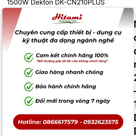
1500W Dekton DK-CN210PLUS