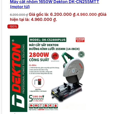
Máy cắt nhôm 1650W Dekton DK-CN255MTT
(motor từ)
Giá gốc là: 6.200.000 ₫.
Giá
4.960.000
₫
6.200.000
₫
hiện tại là: 4.960.000 ₫.
-100%