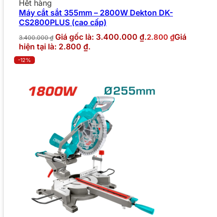
Hết hàng
Máy cắt sắt 355mm – 2800W Dekton DK-
CS2800PLUS (cao cấp)
Giá gốc là: 3.400.000 ₫.
Giá
2.800
₫
3.400.000
₫
hiện tại là: 2.800 ₫.
-12%