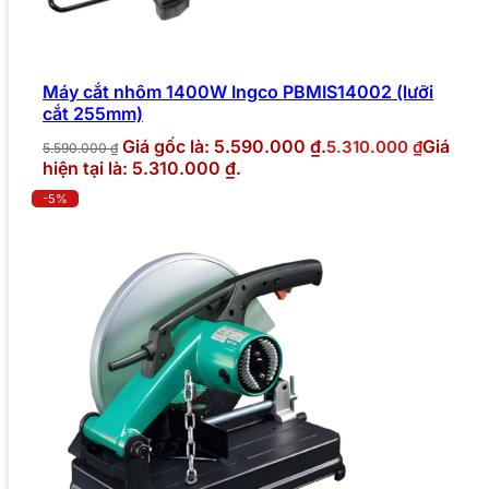
Máy cắt nhôm 1400W Ingco PBMIS14002 (lưỡi
cắt 255mm)
Giá gốc là: 5.590.000 ₫.
Giá
5.310.000
₫
5.590.000
₫
hiện tại là: 5.310.000 ₫.
-5%