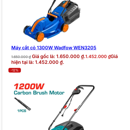
Máy cắt cỏ 1300W Wadfow WEN3205
Giá gốc là: 1.650.000 ₫.
Giá
1.452.000
₫
1.650.000
₫
hiện tại là: 1.452.000 ₫.
-12%