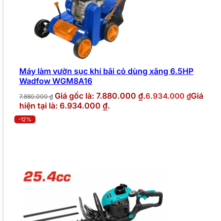
Máy làm vườn sục khí bãi cỏ dùng xăng 6.5HP
Wadfow WGM8A16
Giá gốc là: 7.880.000 ₫.
Giá
6.934.000
₫
7.880.000
₫
hiện tại là: 6.934.000 ₫.
-12%