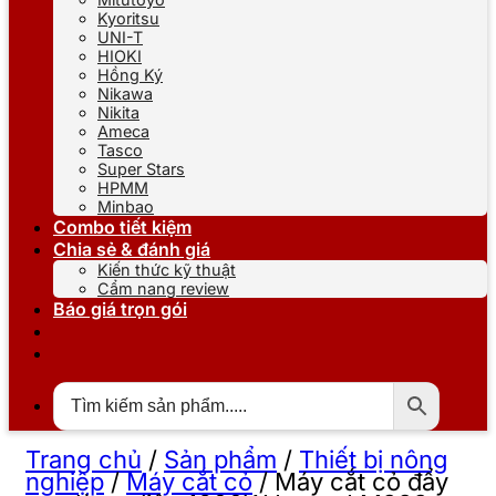
Kyoritsu
UNI-T
HIOKI
Hồng Ký
Nikawa
Nikita
Ameca
Tasco
Super Stars
HPMM
Minbao
Combo tiết kiệm
Chia sẻ & đánh giá
Kiến thức kỹ thuật
Cẩm nang review
Báo giá trọn gói
Trang chủ
/
Sản phẩm
/
Thiết bị nông
nghiệp
/
Máy cắt cỏ
/
Máy cắt cỏ đẩy