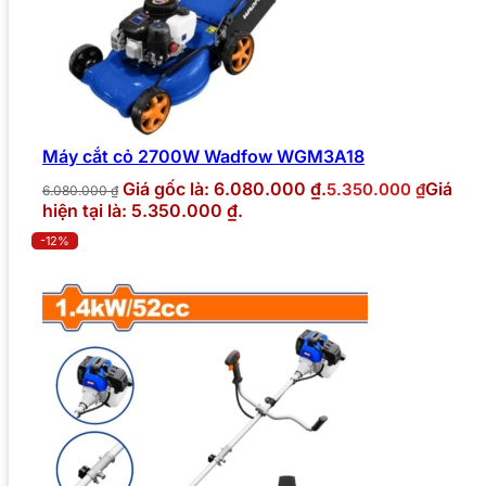
Máy cắt cỏ 2700W Wadfow WGM3A18
Giá gốc là: 6.080.000 ₫.
Giá
5.350.000
₫
6.080.000
₫
hiện tại là: 5.350.000 ₫.
-12%