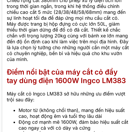
Chiều rộng cắt 380mm cho phép xử lý diện tích lớn
trong thời gian ngắn, trong khi hệ thống điều chỉnh
chiều cao cắt 5 mức (28/38/48/58/68mm) mang đến
sự linh hoạt tối đa để đáp ứng mọi nhu cầu cắt cỏ.
Máy được trang bị hộp đựng cỏ cực lớn 50L, giảm
thiểu thời gian dừng để đổ cỏ đã cắt. Thiết kế chắc
chắn với trọng lượng 20kg cùng với bánh xe lớn mang
đến độ ổn định cao khi làm việc trên mọi địa hình. Đây
là lựa chọn lý tưởng cho những người cần một máy cắt
cỏ chuyên nghiệp, bền bỉ và hiệu quả cho khu vườn
của mình.
Điểm nổi bật của máy cắt cỏ đẩy
tay dùng điện 1600W Ingco LM383
Máy cắt cỏ Ingco LM383 sở hữu những ưu điểm vượt
trội sau đây:
Motor từ (không chổi than), mang đến hiệu suất
cao, hoạt động êm và tuổi thọ lâu dài
Động cơ mạnh mẽ 1600W, đảm bảo hiệu suất cắt
cao ngay cả với cỏ dày và cứng