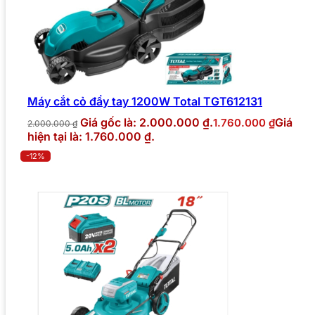
Máy cắt cỏ đẩy tay 1200W Total TGT612131
Giá gốc là: 2.000.000 ₫.
Giá
1.760.000
₫
2.000.000
₫
hiện tại là: 1.760.000 ₫.
-12%