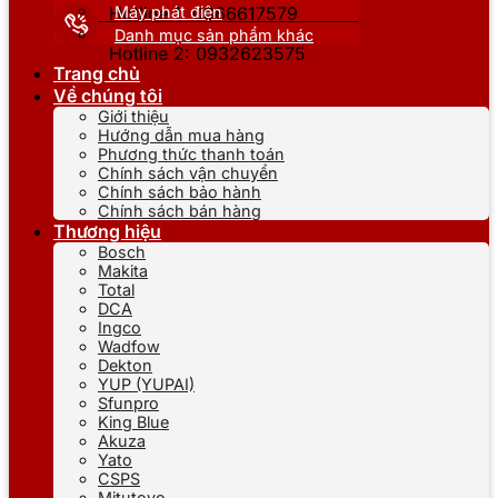
Máy phát điện
Hotline 1: 0866617579
Danh mục sản phẩm khác
Hotline 2: 0932623575
Trang chủ
Về chúng tôi
Giới thiệu
Hướng dẫn mua hàng
Phương thức thanh toán
Chính sách vận chuyển
Chính sách bảo hành
Chính sách bán hàng
Thương hiệu
Bosch
Makita
Total
DCA
Ingco
Wadfow
Dekton
YUP (YUPAI)
Sfunpro
King Blue
Akuza
Yato
CSPS
Mitutoyo