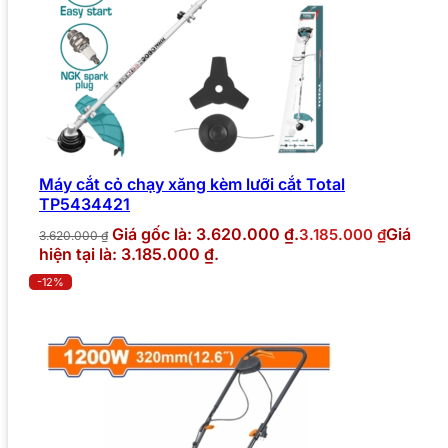
Máy cắt cỏ chạy xăng kèm lưỡi cắt Total
TP5434421
Giá gốc là: 3.620.000 ₫.
Giá
3.185.000
₫
3.620.000
₫
hiện tại là: 3.185.000 ₫.
-12%