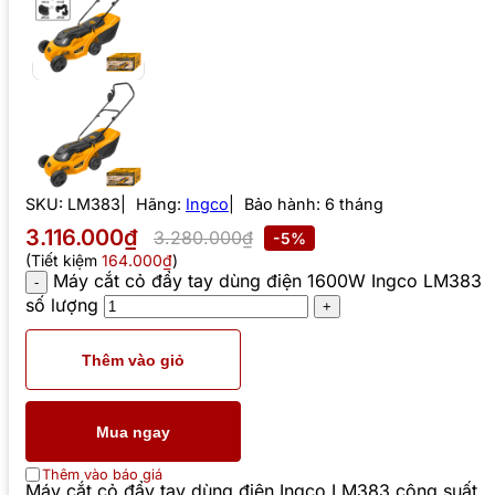
SKU:
LM383
Hãng:
Ingco
Bảo hành: 6 tháng
3.116.000₫
3.280.000₫
-5%
(Tiết kiệm
164.000₫
)
Máy cắt cỏ đẩy tay dùng điện 1600W Ingco LM383
số lượng
Thêm vào giỏ
Mua ngay
Thêm vào báo giá
Máy cắt cỏ đẩy tay dùng điện Ingco LM383 công suất