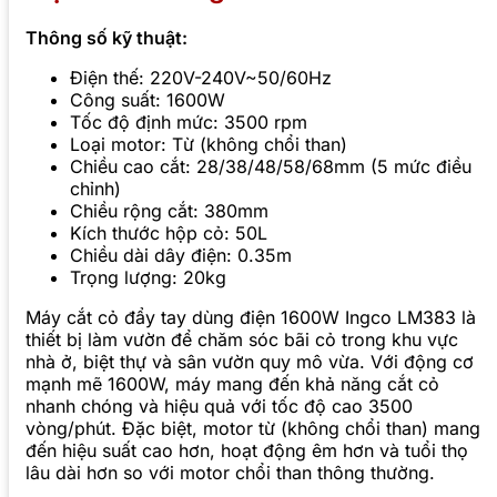
Thông số kỹ thuật:
Điện thế: 220V-240V~50/60Hz
Công suất: 1600W
Tốc độ định mức: 3500 rpm
Loại motor: Từ (không chổi than)
Chiều cao cắt: 28/38/48/58/68mm (5 mức điều
chỉnh)
Chiều rộng cắt: 380mm
Kích thước hộp cỏ: 50L
Chiều dài dây điện: 0.35m
Trọng lượng: 20kg
Máy cắt cỏ đẩy tay dùng điện 1600W Ingco LM383 là
thiết bị làm vườn để chăm sóc bãi cỏ trong khu vực
nhà ở, biệt thự và sân vườn quy mô vừa. Với động cơ
mạnh mẽ 1600W, máy mang đến khả năng cắt cỏ
nhanh chóng và hiệu quả với tốc độ cao 3500
vòng/phút. Đặc biệt, motor từ (không chổi than) mang
đến hiệu suất cao hơn, hoạt động êm hơn và tuổi thọ
lâu dài hơn so với motor chổi than thông thường.