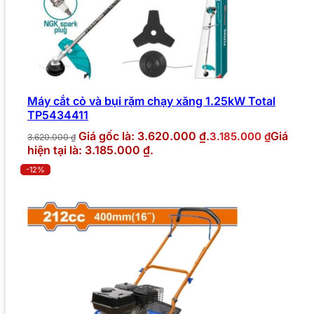
Máy cắt cỏ và bụi rặm chạy xăng 1.25kW Total
TP5434411
Giá gốc là: 3.620.000 ₫.
Giá
3.185.000
₫
3.620.000
₫
hiện tại là: 3.185.000 ₫.
-12%