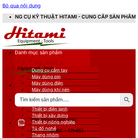
Bỏ qua nội dung
 THUẬT HITAMI - CUNG CẤP SẢN PHẨM CHÍNH HÃNG, M
Danh mục sản phẩm
Dụng cụ cầm tay
Máy dùng pin
Máy dùng điện
Máy dùng khí nén
Thiết bị đo kiểm
Thiết bị nâng đỡ
Thiết bị điện lạnh
Thiết bị xây dựng
Văn phòng làm việc:
Thiết bị nông nghiệp
Tủ đồ nghề
T2 - T7 (8h00 - 17h45)
Thang nhôm