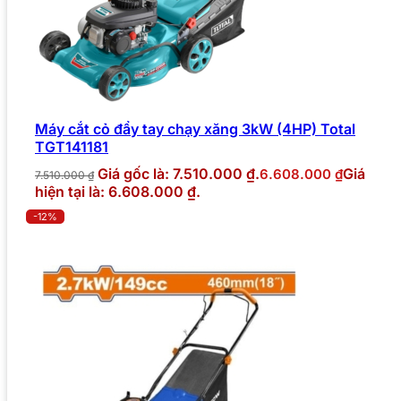
Máy cắt cỏ đẩy tay chạy xăng 3kW (4HP) Total
TGT141181
Giá gốc là: 7.510.000 ₫.
Giá
6.608.000
₫
7.510.000
₫
hiện tại là: 6.608.000 ₫.
-12%