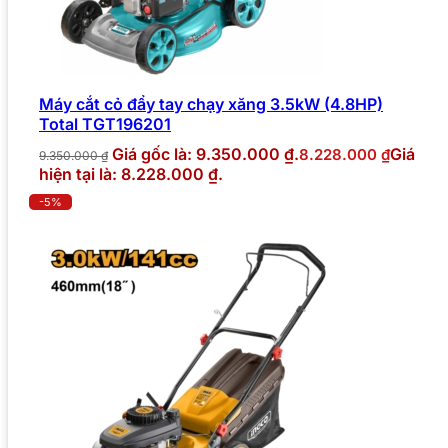
Máy cắt cỏ đẩy tay chạy xăng 3.5kW (4.8HP)
Total TGT196201
Giá gốc là: 9.350.000 ₫.
Giá
8.228.000
₫
9.350.000
₫
hiện tại là: 8.228.000 ₫.
-5%