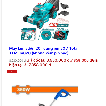
Máy làm vườn 20″ dùng pin 20V Total
TLMLI4020 (không kèm pin sạc)
Giá gốc là: 8.930.000 ₫.
Giá
7.858.000
₫
8.930.000
₫
hiện tại là: 7.858.000 ₫.
-5%