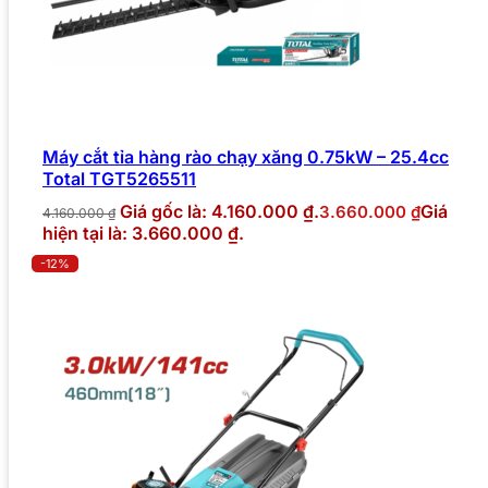
Máy cắt tỉa hàng rào chạy xăng 0.75kW – 25.4cc
Total TGT5265511
Giá gốc là: 4.160.000 ₫.
Giá
3.660.000
₫
4.160.000
₫
hiện tại là: 3.660.000 ₫.
-12%