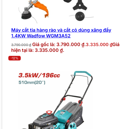
Máy cắt tỉa hàng rào và cắt cỏ dùng xăng đẩy
1.4KW Wadfow WGM3A52
Giá gốc là: 3.790.000 ₫.
Giá
3.335.000
₫
3.790.000
₫
hiện tại là: 3.335.000 ₫.
-12%