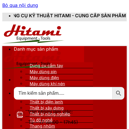
Bỏ qua nội dung
Ỹ THUẬT HITAMI - CUNG CẤP SẢN PHẨM CHÍNH HÃNG, M
Danh mục sản phẩm
Dụng cụ cầm tay
Máy dùng pin
Máy dùng điện
Máy dùng khí nén
Thiết bị đo kiểm
Thiết bị nâng đỡ
Thiết bị điện lạnh
Thiết bị xây dựng
Văn phòng làm việc:
Thiết bị nông nghiệp
Tủ đồ nghề
T2 - T7 (8h00 - 17h45)
Thang nhôm