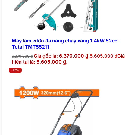
Máy làm vườn đa năng chạy xăng 1.4kW 52cc
Total TMT55211
Giá gốc là: 6.370.000 ₫.
Giá
5.605.000
₫
6.370.000
₫
hiện tại là: 5.605.000 ₫.
-12%