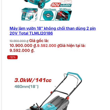
Máy làm vườn 18″ không chổi than dùng 2 pin
20V Total TLMLI20186
Giá gốc là:
10.900.000
₫
10.900.000 ₫.
Giá hiện tại là:
9.592.000
₫
9.592.000 ₫.
-12%