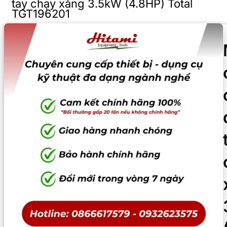
tay chạy xăng 3.5kW (4.8HP) Total
TGT196201