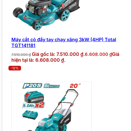
Máy cắt cỏ đẩy tay chạy xăng 3kW (4HP) Total
TGT141181
Giá gốc là: 7.510.000 ₫.
Giá
6.608.000
₫
7.510.000
₫
hiện tại là: 6.608.000 ₫.
-12%