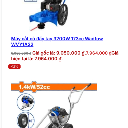
Máy cắt cỏ đẩy tay 3200W 173cc Wadfow
WVY1A22
Giá gốc là: 9.050.000 ₫.
Giá
7.964.000
₫
9.050.000
₫
hiện tại là: 7.964.000 ₫.
-12%