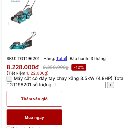
SKU:
TGT196201
Hãng:
Total
Bảo hành: 3 tháng
8.228.000₫
9.350.000₫
-12%
(Tiết kiệm
1.122.000₫
)
Máy cắt cỏ đẩy tay chạy xăng 3.5kW (4.8HP) Total
TGT196201 số lượng
Thêm vào giỏ
Mua ngay