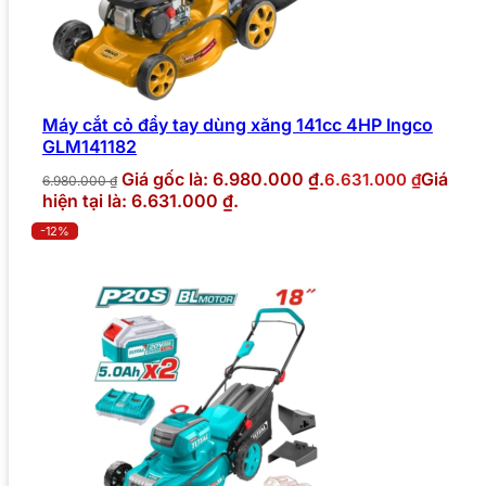
Máy cắt cỏ đẩy tay dùng xăng 141cc 4HP Ingco
GLM141182
Giá gốc là: 6.980.000 ₫.
Giá
6.631.000
₫
6.980.000
₫
hiện tại là: 6.631.000 ₫.
-12%