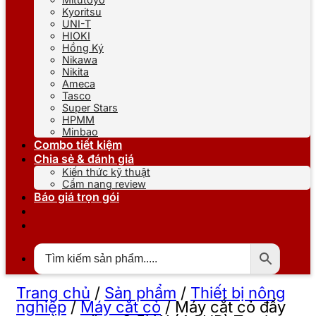
Kyoritsu
UNI-T
HIOKI
Hồng Ký
Nikawa
Nikita
Ameca
Tasco
Super Stars
HPMM
Minbao
Combo tiết kiệm
Chia sẻ & đánh giá
Kiến thức kỹ thuật
Cẩm nang review
Báo giá trọn gói
Trang chủ
/
Sản phẩm
/
Thiết bị nông
nghiệp
/
Máy cắt cỏ
/
Máy cắt cỏ đẩy