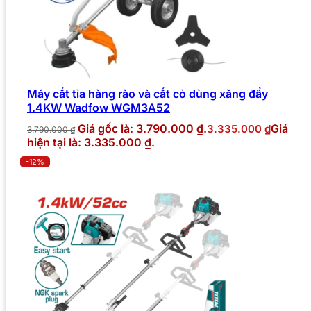
Máy cắt tỉa hàng rào và cắt cỏ dùng xăng đẩy
1.4KW Wadfow WGM3A52
Giá gốc là: 3.790.000 ₫.
Giá
3.335.000
₫
3.790.000
₫
hiện tại là: 3.335.000 ₫.
-12%