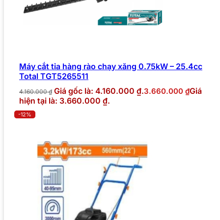
Máy cắt tỉa hàng rào chạy xăng 0.75kW – 25.4cc
Total TGT5265511
Giá gốc là: 4.160.000 ₫.
Giá
3.660.000
₫
4.160.000
₫
hiện tại là: 3.660.000 ₫.
-12%