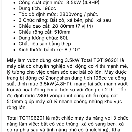
Công suất định mức: 3.5kW (4.8HP)
Dung tích: 196cc
Tốc độ định mức: 2800vòng / phút.
3 Chức năng: Bắt cỏ, xả bên, phủ, xả sau
Chiều cao cắt: 28-80mm (7 vị trí)
Chiều rộng cắt: 510mm
Dung lượng chứa: 60L
Chất liệu sàn bằng thép
Kích thước bánh xe: 8″/ 10″
Máy làm vườn dùng xăng 3.5kW Total TGT196201 là
máy cắt cỏ chuyên nghiệp với động cơ 4 thì mạnh mẽ,
lý tưởng cho việc chăm sóc các bãi cỏ lớn. Máy được
trang bị động cơ Zhongshen dung tích 196cc và công
suất định mức 3.5kW(4.8HP), mang lại sức mạnh vượt
trội và hoạt động êm ái hơn so với động cơ 2 thì. Tốc
độ định mức 2800 vòng/phút cùng chiều rộng cắt
510mm giúp máy xử lý nhanh chóng những khu vực
rộng lớn.
Total TGT196201 là một chiếc máy đa năng với 3 chức
năng làm việc: bắt cỏ vào thùng, xả cỏ sang bên, xả
cỏ ra phía sau và tính năng phủ cỏ (mulching). Khả