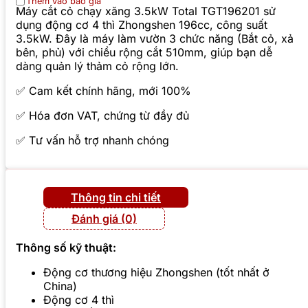
Thêm vào báo giá
Máy cắt cỏ chạy xăng 3.5kW Total TGT196201 sử
dụng động cơ 4 thì Zhongshen 196cc, công suất
3.5kW. Đây là máy làm vườn 3 chức năng (Bắt cỏ, xả
bên, phủ) với chiều rộng cắt 510mm, giúp bạn dễ
dàng quản lý thảm cỏ rộng lớn.
✅ Cam kết chính hãng, mới 100%
✅ Hóa đơn VAT, chứng từ đầy đủ
✅ Tư vấn hỗ trợ nhanh chóng
Thông tin chi tiết
Đánh giá (0)
Thông số kỹ thuật:
Động cơ thương hiệu Zhongshen (tốt nhất ở
China)
Động cơ 4 thì