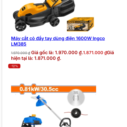
Máy cắt cỏ đẩy tay dùng điện 1600W Ingco
LM385
Giá gốc là: 1.970.000 ₫.
Giá
1.871.000
₫
1.970.000
₫
hiện tại là: 1.871.000 ₫.
-12%