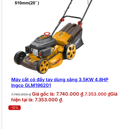
Máy cắt cỏ đẩy tay dùng xăng 3.5KW 4.8HP
Ingco GLM196201
Giá gốc là: 7.740.000 ₫.
Giá
7.353.000
₫
7.740.000
₫
hiện tại là: 7.353.000 ₫.
-12%