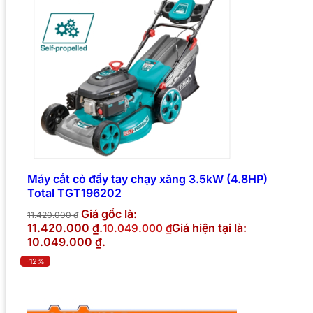
Máy cắt cỏ đẩy tay chạy xăng 3.5kW (4.8HP)
Total TGT196202
Giá gốc là:
11.420.000
₫
11.420.000 ₫.
Giá hiện tại là:
10.049.000
₫
10.049.000 ₫.
-12%