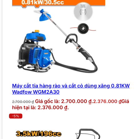
Máy cắt tỉa hàng rào và cắt cỏ dùng xăng 0.81KW
Wadfow WGM2A30
Giá gốc là: 2.700.000 ₫.
Giá
2.376.000
₫
2.700.000
₫
hiện tại là: 2.376.000 ₫.
-5%