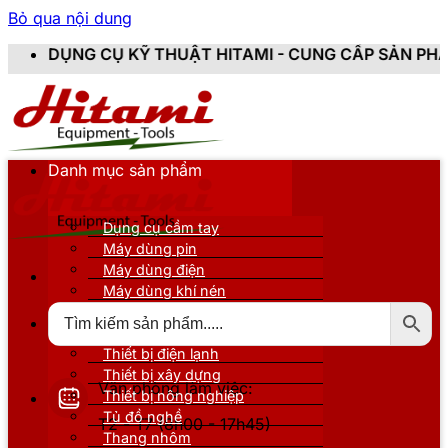
Bỏ qua nội dung
KỸ THUẬT HITAMI - CUNG CẤP SẢN PHẨM CHÍNH HÃNG,
Danh mục sản phẩm
Dụng cụ cầm tay
Máy dùng pin
Máy dùng điện
Máy dùng khí nén
Thiết bị đo kiểm
Thiết bị nâng đỡ
Thiết bị điện lạnh
Thiết bị xây dựng
Văn phòng làm việc:
Thiết bị nông nghiệp
Tủ đồ nghề
T2 - T7 (8h00 - 17h45)
Thang nhôm