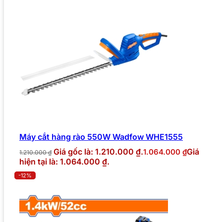
Máy cắt hàng rào 550W Wadfow WHE1555
Giá gốc là: 1.210.000 ₫.
Giá
1.064.000
₫
1.210.000
₫
hiện tại là: 1.064.000 ₫.
-12%