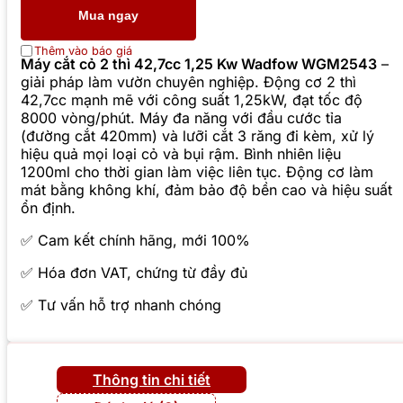
Mua ngay
Thêm vào báo giá
Máy cắt cỏ 2 thì 42,7cc 1,25 Kw Wadfow WGM2543
–
giải pháp làm vườn chuyên nghiệp. Động cơ 2 thì
42,7cc mạnh mẽ với công suất 1,25kW, đạt tốc độ
8000 vòng/phút. Máy đa năng với đầu cước tỉa
(đường cắt 420mm) và lưỡi cắt 3 răng đi kèm, xử lý
hiệu quả mọi loại cỏ và bụi rậm. Bình nhiên liệu
1200ml cho thời gian làm việc liên tục. Động cơ làm
mát bằng không khí, đảm bảo độ bền cao và hiệu suất
ổn định.
✅ Cam kết chính hãng, mới 100%
✅ Hóa đơn VAT, chứng từ đầy đủ
✅ Tư vấn hỗ trợ nhanh chóng
Thông tin chi tiết