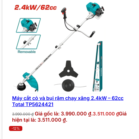
Máy cắt cỏ và bụi rậm chạy xăng 2.4kW – 62cc
Total TP5624421
Giá gốc là: 3.990.000 ₫.
Giá
3.511.000
₫
3.990.000
₫
hiện tại là: 3.511.000 ₫.
-12%