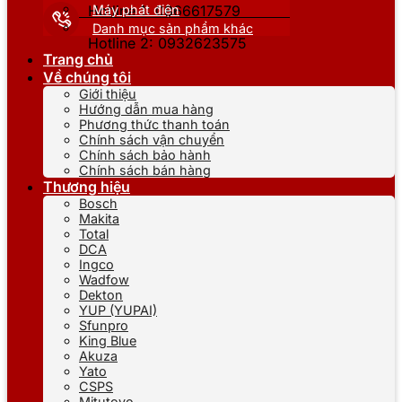
Máy phát điện
Hotline 1: 0866617579
Danh mục sản phẩm khác
Hotline 2: 0932623575
Trang chủ
Về chúng tôi
Giới thiệu
Hướng dẫn mua hàng
Phương thức thanh toán
Chính sách vận chuyển
Chính sách bảo hành
Chính sách bán hàng
Thương hiệu
Bosch
Makita
Total
DCA
Ingco
Wadfow
Dekton
YUP (YUPAI)
Sfunpro
King Blue
Akuza
Yato
CSPS
Mitutoyo