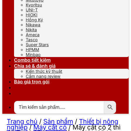
Kyoritsu
UNI-T
HIOKI
Hồng Ký
Nikawa
Nikita
Ameca
Tasco
Super Stars
HPMM
Minbao
Combo tiết kiệm
Chia sẻ & đánh giá
Kiến thức kỹ thuật
Cẩm nang review
Báo giá trọn gói
Trang chủ
/
Sản phẩm
/
Thiết bị nông
nghiệp
/
Máy cắt cỏ
/
Máy cắt cỏ 2 thì