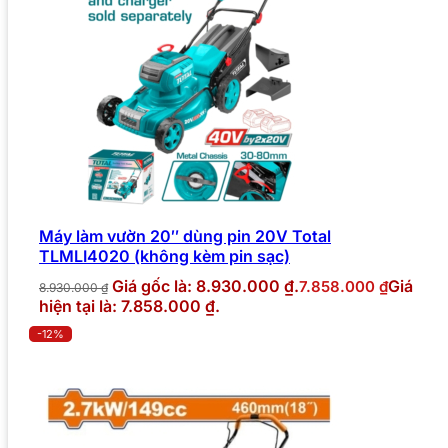
Máy làm vườn 20″ dùng pin 20V Total
TLMLI4020 (không kèm pin sạc)
Giá gốc là: 8.930.000 ₫.
Giá
7.858.000
₫
8.930.000
₫
hiện tại là: 7.858.000 ₫.
-12%