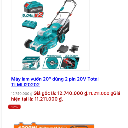
Máy làm vườn 20″ dùng 2 pin 20V Total
TLMLI20202
Giá gốc là: 12.740.000 ₫.
Giá
11.211.000
₫
12.740.000
₫
hiện tại là: 11.211.000 ₫.
-12%