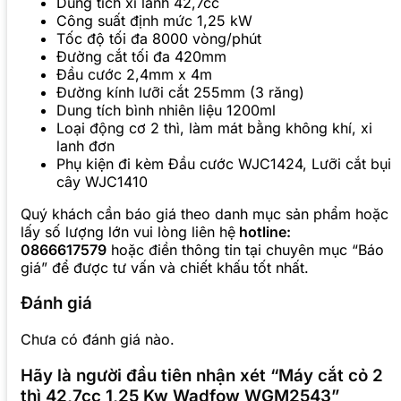
Dung tích xi lanh 42,7cc
Công suất định mức 1,25 kW
Tốc độ tối đa 8000 vòng/phút
Đường cắt tối đa 420mm
Đầu cước 2,4mm x 4m
Đường kính lưỡi cắt 255mm (3 răng)
Dung tích bình nhiên liệu 1200ml
Loại động cơ 2 thì, làm mát bằng không khí, xi
lanh đơn
Phụ kiện đi kèm Đầu cước WJC1424, Lưỡi cắt bụi
cây WJC1410
Quý khách cần báo giá theo danh mục sản phẩm hoặc
lấy số lượng lớn vui lòng liên hệ
hotline:
0866617579
hoặc điền thông tin tại chuyên mục “Báo
giá” để được tư vấn và chiết khấu tốt nhất.
Đánh giá
Chưa có đánh giá nào.
Hãy là người đầu tiên nhận xét “Máy cắt cỏ 2
thì 42,7cc 1,25 Kw Wadfow WGM2543”