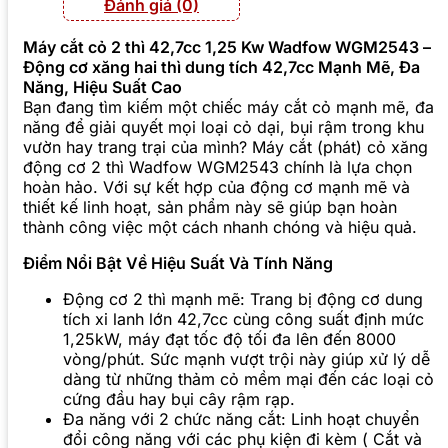
Đánh giá (0)
Máy cắt cỏ 2 thì 42,7cc 1,25 Kw Wadfow WGM2543 –
Động cơ xăng hai thì dung tích 42,7cc Mạnh Mẽ, Đa
Năng, Hiệu Suất Cao
Bạn đang tìm kiếm một chiếc máy cắt cỏ mạnh mẽ, đa
năng để giải quyết mọi loại cỏ dại, bụi rậm trong khu
vườn hay trang trại của mình? Máy cắt (phát) cỏ xăng
động cơ 2 thì Wadfow WGM2543 chính là lựa chọn
hoàn hảo. Với sự kết hợp của động cơ mạnh mẽ và
thiết kế linh hoạt, sản phẩm này sẽ giúp bạn hoàn
thành công việc một cách nhanh chóng và hiệu quả.
Điểm Nổi Bật Về Hiệu Suất Và Tính Năng
Động cơ 2 thì mạnh mẽ: Trang bị động cơ dung
tích xi lanh lớn 42,7cc cùng công suất định mức
1,25kW, máy đạt tốc độ tối đa lên đến 8000
vòng/phút. Sức mạnh vượt trội này giúp xử lý dễ
dàng từ những thảm cỏ mềm mại đến các loại cỏ
cứng đầu hay bụi cây rậm rạp.
Đa năng với 2 chức năng cắt: Linh hoạt chuyển
đổi công năng với các phụ kiện đi kèm ( Cắt và