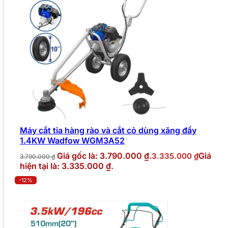
Máy cắt tỉa hàng rào và cắt cỏ dùng xăng đẩy
1.4KW Wadfow WGM3A52
Giá gốc là: 3.790.000 ₫.
Giá
3.335.000
₫
3.790.000
₫
hiện tại là: 3.335.000 ₫.
-12%