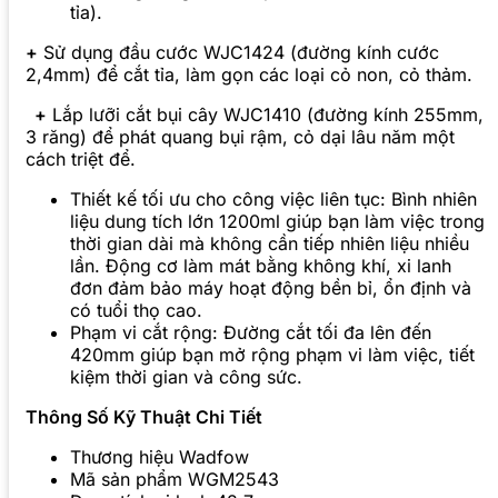
tỉa).
+
Sử dụng đầu cước WJC1424 (đường kính cước
2,4mm) để cắt tỉa, làm gọn các loại cỏ non, cỏ thảm.
+
Lắp lưỡi cắt bụi cây WJC1410 (đường kính 255mm,
3 răng) để phát quang bụi rậm, cỏ dại lâu năm một
cách triệt để.
Thiết kế tối ưu cho công việc liên tục: Bình nhiên
liệu dung tích lớn 1200ml giúp bạn làm việc trong
thời gian dài mà không cần tiếp nhiên liệu nhiều
lần. Động cơ làm mát bằng không khí, xi lanh
đơn đảm bảo máy hoạt động bền bỉ, ổn định và
có tuổi thọ cao.
Phạm vi cắt rộng: Đường cắt tối đa lên đến
420mm giúp bạn mở rộng phạm vi làm việc, tiết
kiệm thời gian và công sức.
Thông Số Kỹ Thuật Chi Tiết
Thương hiệu Wadfow
Mã sản phẩm WGM2543