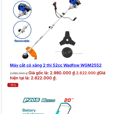
Máy cắt cỏ xăng 2 thì 52cc Wadfow WGM2552
Giá gốc là: 2.980.000 ₫.
Giá
2.622.000
₫
2.980.000
₫
hiện tại là: 2.622.000 ₫.
-12%