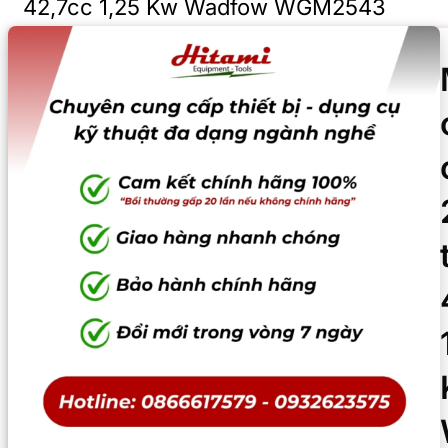
42,7cc 1,25 Kw Wadfow WGM2543