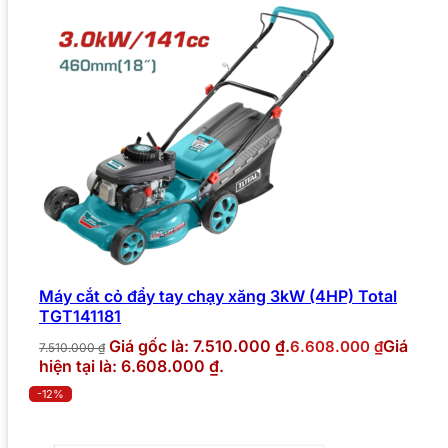
Máy cắt cỏ đẩy tay chạy xăng 3kW (4HP) Total
TGT141181
Giá gốc là: 7.510.000 ₫.
Giá
6.608.000
₫
7.510.000
₫
hiện tại là: 6.608.000 ₫.
-12%