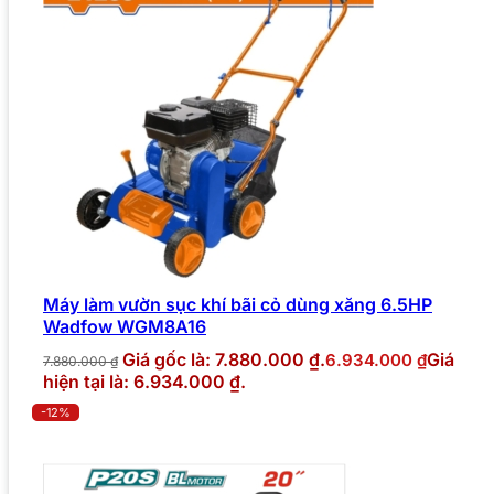
Máy làm vườn sục khí bãi cỏ dùng xăng 6.5HP
Wadfow WGM8A16
Giá gốc là: 7.880.000 ₫.
Giá
6.934.000
₫
7.880.000
₫
hiện tại là: 6.934.000 ₫.
-12%