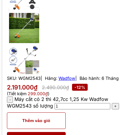
SKU:
WGM2543
Hãng:
Wadfow
Bảo hành: 6 Tháng
2.191.000₫
2.490.000₫
-12%
(Tiết kiệm
299.000₫
)
Máy cắt cỏ 2 thì 42,7cc 1,25 Kw Wadfow
WGM2543 số lượng
Thêm vào giỏ