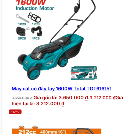
Máy cắt cỏ đẩy tay 1600W Total TGT616151
Giá gốc là: 3.650.000 ₫.
Giá
3.212.000
₫
3.650.000
₫
hiện tại là: 3.212.000 ₫.
-12%