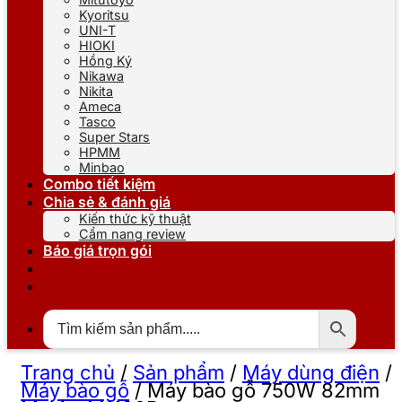
Kyoritsu
UNI-T
HIOKI
Hồng Ký
Nikawa
Nikita
Ameca
Tasco
Super Stars
HPMM
Minbao
Combo tiết kiệm
Chia sẻ & đánh giá
Kiến thức kỹ thuật
Cẩm nang review
Báo giá trọn gói
Trang chủ
/
Sản phẩm
/
Máy dùng điện
/
Máy bào gỗ
/
Máy bào gỗ 750W 82mm