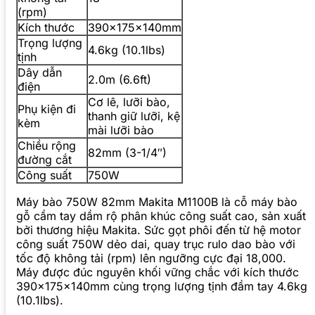
(rpm)
Kích thước
390x175x140mm
Trọng lượng
4.6kg (10.1lbs)
tịnh
Dây dẫn
2.0m (6.6ft)
điện
Cơ lê, lưỡi bào,
Phụ kiện đi
thanh giữ lưỡi, kệ
kèm
mài lưỡi bào
Chiều rộng
82mm (3-1/4″)
đường cắt
Công suất
750W
Máy bào 750W 82mm Makita M1100B là cỗ máy bào
gỗ cầm tay dầm rộ phân khúc công suất cao, sản xuất
bởi thương hiệu Makita. Sức gọt phôi đến từ hệ motor
công suất 750W dẻo dai, quay trục rulo dao bào với
tốc độ không tải (rpm) lên ngưỡng cực đại 18,000.
Máy được đúc nguyên khối vững chắc với kích thước
390x175x140mm cùng trọng lượng tịnh đầm tay 4.6kg
(10.1lbs).