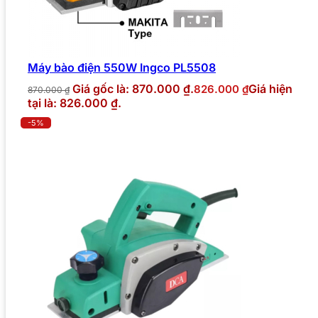
Máy bào điện 550W Ingco PL5508
Giá gốc là: 870.000 ₫.
Giá hiện
826.000
₫
870.000
₫
tại là: 826.000 ₫.
-5%