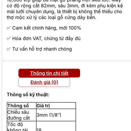
có độ rộng cắt 82mm, sâu 3mm, đi kèm phụ kiện kệ
mài lưỡi chuyên dụng, là thiết bị không thể thiếu cho
thợ mộc xử lý các loại gỗ cứng dày bền.
✅ Cam kết chính hãng, mới 100%
✅ Hóa đơn VAT, chứng từ đầy đủ
✅ Tư vấn hỗ trợ nhanh chóng
Thông tin chi tiết
Đánh giá (0)
Thông số kỹ thuật:
Thông số
Giá trị
Chiều sâu
3mm (1/8″)
đường cắt
Tốc độ
không tải
18