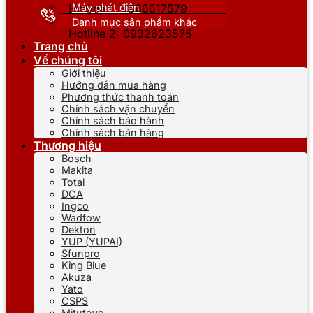
Máy phát điện
Hotline 1: 0866617579
Danh mục sản phẩm khác
Hotline 2: 0932623575
Trang chủ
Về chúng tôi
Giới thiệu
Hướng dẫn mua hàng
Phương thức thanh toán
Chính sách vận chuyển
Chính sách bảo hành
Chính sách bán hàng
Thương hiệu
Bosch
Makita
Total
DCA
Ingco
Wadfow
Dekton
YUP (YUPAI)
Sfunpro
King Blue
Akuza
Yato
CSPS
Mitutoyo