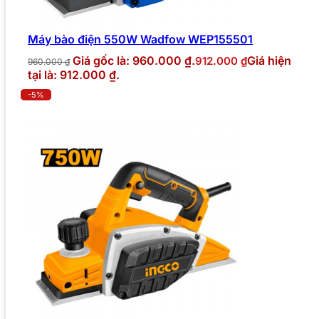
Máy bào điện 550W Wadfow WEP155501
Giá gốc là: 960.000 ₫.
Giá hiện
912.000
₫
960.000
₫
tại là: 912.000 ₫.
-5%