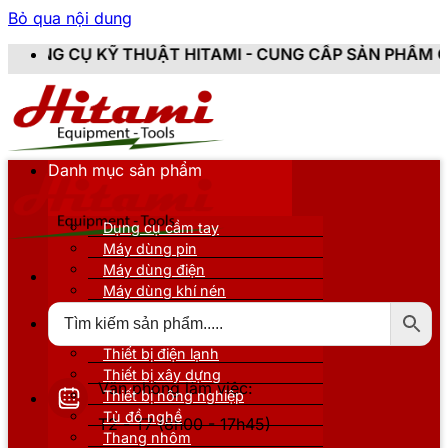
Bỏ qua nội dung
UẬT HITAMI - CUNG CẤP SẢN PHẨM CHÍNH HÃNG, MỚI 
Danh mục sản phẩm
Dụng cụ cầm tay
Máy dùng pin
Máy dùng điện
Máy dùng khí nén
Thiết bị đo kiểm
Thiết bị nâng đỡ
Thiết bị điện lạnh
Thiết bị xây dựng
Văn phòng làm việc:
Thiết bị nông nghiệp
Tủ đồ nghề
T2 - T7 (8h00 - 17h45)
Thang nhôm