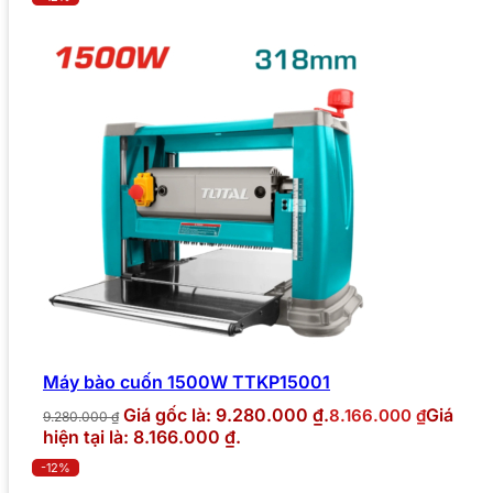
Máy bào cuốn 1500W TTKP15001
Giá gốc là: 9.280.000 ₫.
Giá
8.166.000
₫
9.280.000
₫
hiện tại là: 8.166.000 ₫.
-12%