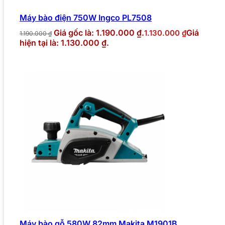
Máy bào điện 750W Ingco PL7508
Giá gốc là: 1.190.000 ₫.
Giá
1.130.000
₫
1.190.000
₫
hiện tại là: 1.130.000 ₫.
Máy bào gỗ 580W 82mm Makita M1901B