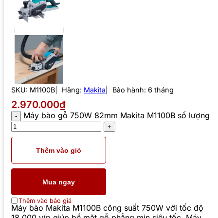
SKU:
M1100B
Hãng:
Makita
Bảo hành: 6 tháng
2.970.000₫
Máy bào gỗ 750W 82mm Makita M1100B số lượng
Thêm vào giỏ
Mua ngay
Thêm vào báo giá
Máy bào Makita M1100B công suất 750W với tốc độ
18,000 v/p giúp bề mặt gỗ phẳng mịn siêu tốc. Máy