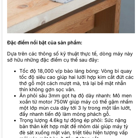
Đặc điểm nổi bật của sản phẩm:
Dựa trên các thông số kỹ thuật thực tế, dòng máy này
sở hữu những đặc điểm cụ thể sau đây:
Tốc độ 18,000 v/p bào láng bóng: Vòng bi quay
tốc độ siêu cao giúp hai lưỡi hợp kim cắt đứt các
thớ gỗ một cách mượt mà, trả lại bề mặt nhẵn
thín không gợn sọc vân.
Ăn phôi sâu 3mm gọt hạ độ dày nhanh: Mô men
xoắn từ motor 750W giúp máy có thể gặm nhấm
một lớp mùn cưa dày tới 3 ly trong một lần lướt,
đẩy nhanh tiến độ làm mỏng phách gỗ.
Trọng lượng 4.6kg tự động ép phôi: Sức nặng
bản thân kết hợp mặt đế nhôm dài giúp máy tỳ
đè sát xuống mặt ván, triệt tiêu hiện tượng vấp