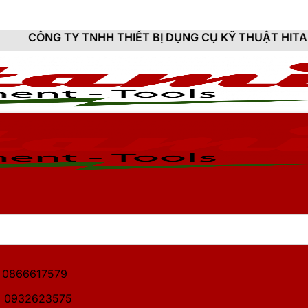
NHH THIẾT BỊ DỤNG CỤ KỸ THUẬT HITAMI - CUNG CẤP
1: 0866617579
2: 0932623575