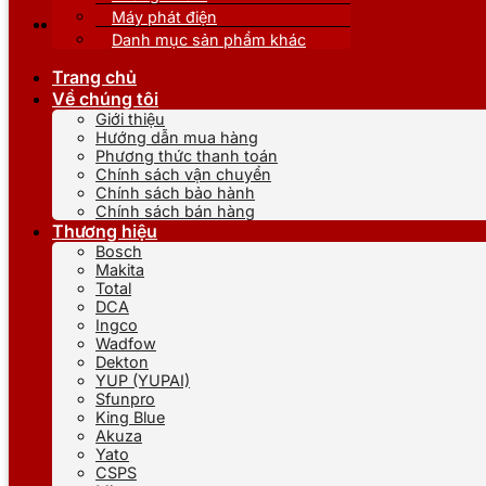
Máy phát điện
Danh mục sản phẩm khác
Trang chủ
Về chúng tôi
Giới thiệu
Hướng dẫn mua hàng
Phương thức thanh toán
Chính sách vận chuyển
Chính sách bảo hành
Chính sách bán hàng
Thương hiệu
Bosch
Makita
Total
DCA
Ingco
Wadfow
Dekton
YUP (YUPAI)
Sfunpro
King Blue
Akuza
Yato
CSPS