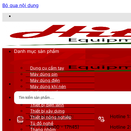
Bỏ qua nội dung
CÔNG TY T
Danh mục sản phẩm
Dụng cụ cầm tay
Máy dùng pin
Máy dùng điện
Máy dùng khí nén
Thiết bị đo kiểm
Thiết bị nâng đỡ
Thiết bị điện lạnh
Thiết bị xây dựng
Văn phòng làm việc:
Hotline 
Thiết bị nông nghiệp
Tủ đồ nghề
T2 - T7 (8h00 - 17h45)
Hotline 
Thang nhôm