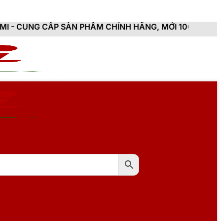
 SẢN PHẨM CHÍNH HÃNG, MỚI 100%, ĐẦY ĐỦ CHỨNG TỪ