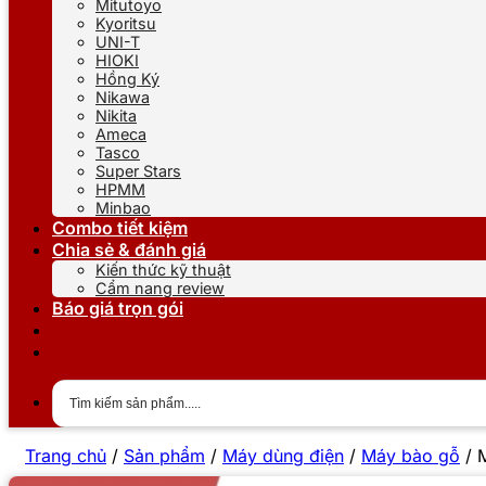
Mitutoyo
Kyoritsu
UNI-T
HIOKI
Hồng Ký
Nikawa
Nikita
Ameca
Tasco
Super Stars
HPMM
Minbao
Combo tiết kiệm
Chia sẻ & đánh giá
Kiến thức kỹ thuật
Cẩm nang review
Báo giá trọn gói
Trang chủ
/
Sản phẩm
/
Máy dùng điện
/
Máy bào gỗ
/