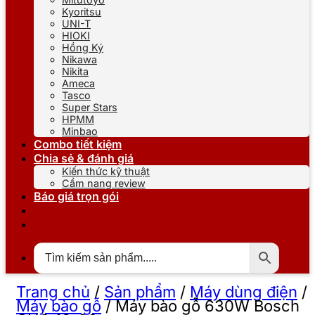
Kyoritsu
UNI-T
HIOKI
Hồng Ký
Nikawa
Nikita
Ameca
Tasco
Super Stars
HPMM
Minbao
Combo tiết kiệm
Chia sẻ & đánh giá
Kiến thức kỹ thuật
Cẩm nang review
Báo giá trọn gói
Trang chủ
/
Sản phẩm
/
Máy dùng điện
/
Máy bào gỗ
/
Máy bào gỗ 630W Bosch