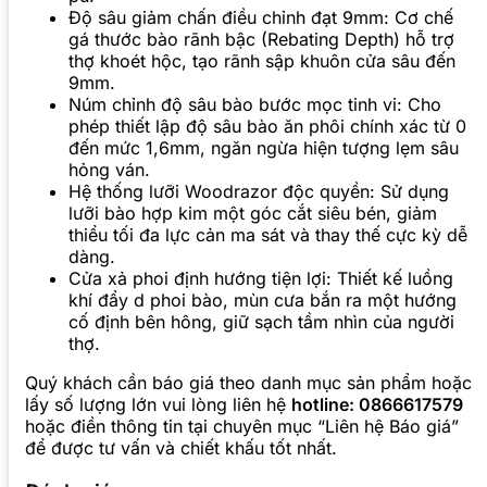
Độ sâu giảm chấn điều chỉnh đạt 9mm: Cơ chế
gá thước bào rãnh bậc (Rebating Depth) hỗ trợ
thợ khoét hộc, tạo rãnh sập khuôn cửa sâu đến
9mm.
Núm chỉnh độ sâu bào bước mọc tinh vi: Cho
phép thiết lập độ sâu bào ăn phôi chính xác từ 0
đến mức 1,6mm, ngăn ngừa hiện tượng lẹm sâu
hỏng ván.
Hệ thống lưỡi Woodrazor độc quyền: Sử dụng
lưỡi bào hợp kim một góc cắt siêu bén, giảm
thiểu tối đa lực cản ma sát và thay thế cực kỳ dễ
dàng.
Cửa xả phoi định hướng tiện lợi: Thiết kế luồng
khí đẩy d phoi bào, mùn cưa bắn ra một hướng
cố định bên hông, giữ sạch tầm nhìn của người
thợ.
Quý khách cần báo giá theo danh mục sản phẩm hoặc
lấy số lượng lớn vui lòng liên hệ
hotline: 0866617579
hoặc điền thông tin tại chuyên mục “Liên hệ Báo giá”
để được tư vấn và chiết khấu tốt nhất.