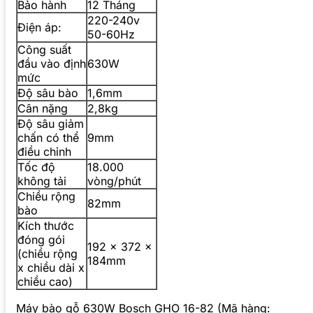
Bảo hành
12 Tháng
220-240v
Điện áp:
50-60Hz
Công suất
đầu vào định
630W
mức
Độ sâu bào
1,6mm
Cân nặng
2,8kg
Độ sâu giảm
chấn có thể
9mm
điều chỉnh
Tốc độ
18.000
không tải
vòng/phút
Chiều rộng
82mm
bào
Kích thước
đóng gói
192 x 372 x
(chiều rộng
184mm
x chiều dài x
chiều cao)
Máy bào gỗ 630W Bosch GHO 16-82 (Mã hàng: