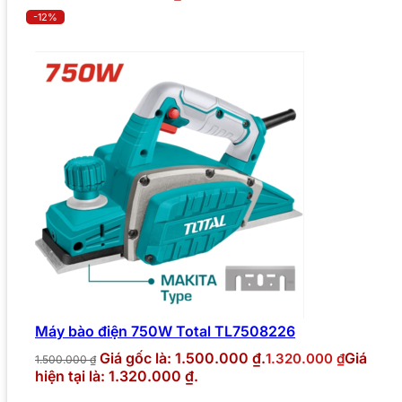
-12%
Máy bào điện 750W Total TL7508226
Giá gốc là: 1.500.000 ₫.
Giá
1.320.000
₫
1.500.000
₫
hiện tại là: 1.320.000 ₫.