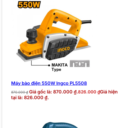
Máy bào điện 550W Ingco PL5508
Giá gốc là: 870.000 ₫.
Giá hiện
826.000
₫
870.000
₫
tại là: 826.000 ₫.