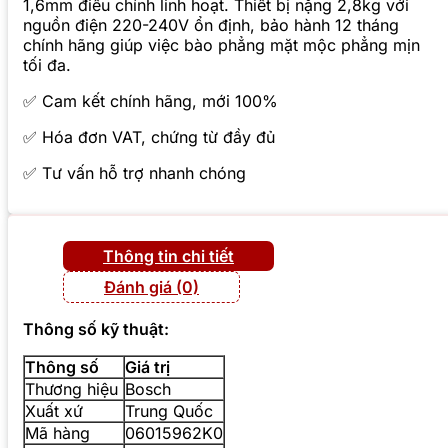
1,6mm điều chỉnh linh hoạt. Thiết bị nặng 2,8kg với
nguồn điện 220-240V ổn định, bảo hành 12 tháng
chính hãng giúp việc bào phẳng mặt mộc phẳng mịn
tối đa.
✅ Cam kết chính hãng, mới 100%
✅ Hóa đơn VAT, chứng từ đầy đủ
✅ Tư vấn hỗ trợ nhanh chóng
Thông tin chi tiết
Đánh giá (0)
Thông số kỹ thuật:
Thông số
Giá trị
Thương hiệu
Bosch
Xuất xứ
Trung Quốc
Mã hàng
06015962K0