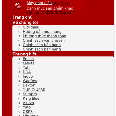
Máy phát điện
Hotline 1: 0866617579
Danh mục sản phẩm khác
Hotline 2: 0932623575
Trang chủ
Về chúng tôi
Giới thiệu
Hướng dẫn mua hàng
Phương thức thanh toán
Chính sách vận chuyển
Chính sách bảo hành
Chính sách bán hàng
Thương hiệu
Bosch
Makita
Total
DCA
Ingco
Wadfow
Dekton
YUP (YUPAI)
Sfunpro
King Blue
Akuza
Yato
CSPS
Mitutoyo