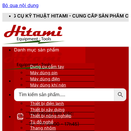
Bỏ qua nội dung
T HITAMI - CUNG CẤP SẢN PHẨM CHÍNH HÃNG, MỚI 10
Danh mục sản phẩm
Dụng cụ cầm tay
Máy dùng pin
Máy dùng điện
Máy dùng khí nén
Thiết bị đo kiểm
Thiết bị nâng đỡ
Thiết bị điện lạnh
Thiết bị xây dựng
Văn phòng làm việc:
Thiết bị nông nghiệp
Tủ đồ nghề
T2 - T7 (8h00 - 17h45)
Thang nhôm