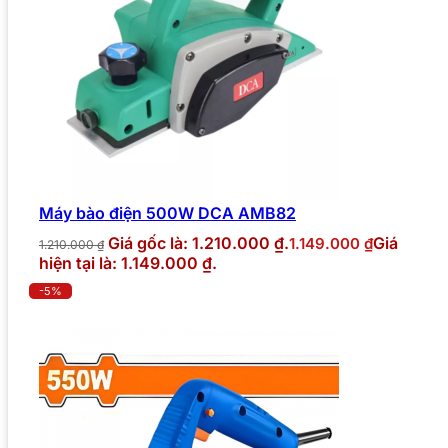
Máy bào điện 500W DCA AMB82
Giá gốc là: 1.210.000 ₫.
Giá
1.149.000
₫
1.210.000
₫
hiện tại là: 1.149.000 ₫.
-5%