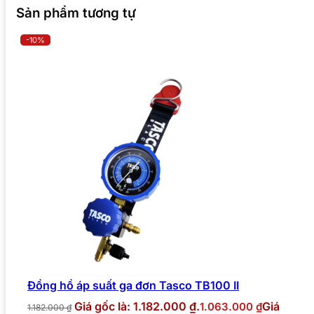
Sản phẩm tương tự
-10%
Đồng hồ áp suất ga đơn Tasco TB100 II
Giá gốc là: 1.182.000 ₫.
Giá
1.063.000
₫
1.182.000
₫