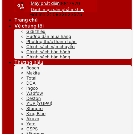
Máy phát điện
Hotline 1: 0866617579
Danh mục sản phẩm khác
Hotline 2: 0932623575
Trang chủ
Về chúng tôi
Giới thiệu
Hướng dẫn mua hàng
Phương thức thanh toán
Chính sách vận chuyển
Chính sách bảo hành
Chính sách bán hàng
Thương hiệu
Bosch
Makita
Total
DCA
Ingco
Wadfow
Dekton
YUP (YUPAI)
Sfunpro
King Blue
Akuza
Yato
CSPS
Mitutoyo