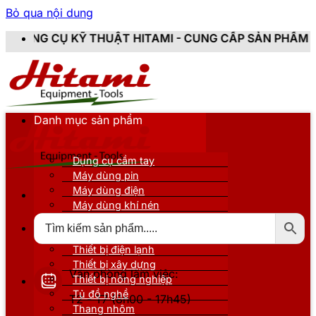
Bỏ qua nội dung
 THUẬT HITAMI - CUNG CẤP SẢN PHẨM CHÍNH HÃNG, M
Danh mục sản phẩm
Dụng cụ cầm tay
Máy dùng pin
Máy dùng điện
Máy dùng khí nén
Thiết bị đo kiểm
Thiết bị nâng đỡ
Thiết bị điện lạnh
Thiết bị xây dựng
Văn phòng làm việc:
Thiết bị nông nghiệp
Tủ đồ nghề
T2 - T7 (8h00 - 17h45)
Thang nhôm