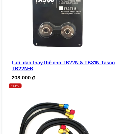
Lưỡi dao thay thế cho TB22N & TB31N Tasco
TB22N-B
208.000
₫
-10%