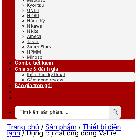
Kyoritsu
UNI-T
HIOKI
Hồng Ký
Nikawa
Nikita
Ameca
Tasco
Super Stars
HPMM
Minbao
Combo tiết kiệm
Chia sẻ & đánh giá
Kiến thức kỹ thuật
Cẩm nang review
Báo giá trọn gói
Trang chủ
/
Sản phẩm
/
Thiết bị điện
lạnh
/
Dụng cụ cắt ống đồng Value