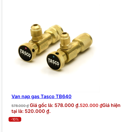
Van nạp gas Tasco TB640
Giá gốc là: 578.000 ₫.
Giá hiện
520.000
₫
578.000
₫
tại là: 520.000 ₫.
-10%