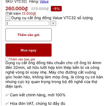
SKU:
VTC32
Hãng:
Value
260.000₫
273.000₫
-5%
(Tiết kiệm
13.000₫
)
Dụng cụ cắt ống đồng Value VTC32 số lượng
Thêm vào giỏ
Mua ngay
Thêm vào báo giá
Dụng cụ cắt ống đồng tiêu chuẩn cho cỡ ống từ 4mm
đến 32mm, sở hữu lưỡi hợp kim thép bền bỉ và công
nghệ vòng bi xoay nhẹ. Máy cho đường cắt vuông
góc hoàn hảo, không làm móp ống, là công cụ cơ bản
nhưng cực kỳ quan trọng trong bộ đồ nghề của thợ
điện lạnh.
✅ Cam kết chính hãng, mới 100%
✅ Hóa đơn VAT, chứng từ đầy đủ