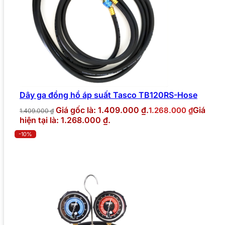
Dây ga đồng hồ áp suất Tasco TB120RS-Hose
Giá gốc là: 1.409.000 ₫.
Giá
1.268.000
₫
1.409.000
₫
hiện tại là: 1.268.000 ₫.
-10%