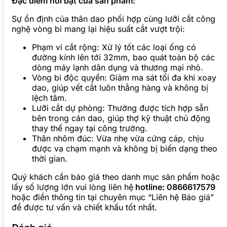
Đặc điểm nổi bật của sản phẩm:
Sự ổn định của thân dao phối hợp cùng lưỡi cắt công
nghệ vòng bi mang lại hiệu suất cắt vượt trội:
Phạm vi cắt rộng: Xử lý tốt các loại ống có
đường kính lên tới 32mm, bao quát toàn bộ các
dòng máy lạnh dân dụng và thương mại nhỏ.
Vòng bi độc quyền: Giảm ma sát tối đa khi xoay
dao, giúp vết cắt luôn thẳng hàng và không bị
lệch tâm.
Lưỡi cắt dự phòng: Thường được tích hợp sẵn
bên trong cán dao, giúp thợ kỹ thuật chủ động
thay thế ngay tại công trường.
Thân nhôm đúc: Vừa nhẹ vừa cứng cáp, chịu
được va chạm mạnh và không bị biến dạng theo
thời gian.
Quý khách cần báo giá theo danh mục sản phẩm hoặc
lấy số lượng lớn vui lòng liên hệ
hotline: 0866617579
hoặc điền thông tin tại chuyên mục “Liên hệ Báo giá”
để được tư vấn và chiết khấu tốt nhất.