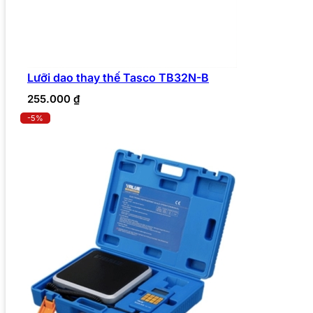
Lưỡi dao thay thế Tasco TB32N-B
255.000
₫
-5%