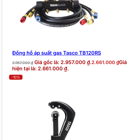
Đồng hồ áp suất gas Tasco TB120RS
Giá gốc là: 2.957.000 ₫.
Giá
2.661.000
₫
2.957.000
₫
hiện tại là: 2.661.000 ₫.
-10%