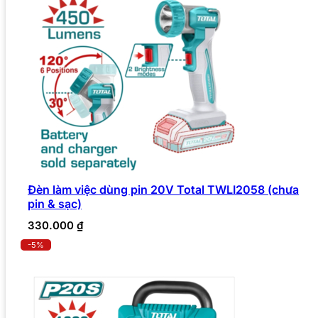
Đèn làm việc dùng pin 20V Total TWLI2058 (chưa
pin & sạc)
330.000
₫
-5%