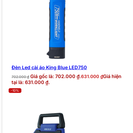
Đèn Led cài áo King Blue LED750
Giá gốc là: 702.000 ₫.
Giá hiện
631.000
₫
702.000
₫
tại là: 631.000 ₫.
-10%