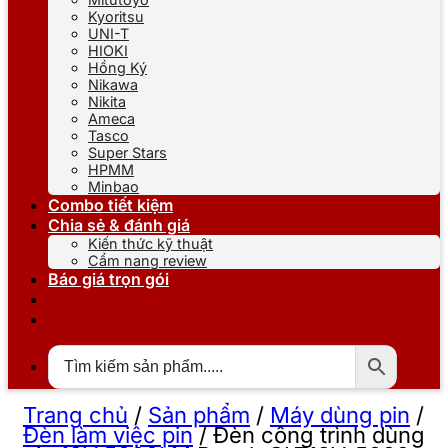
Kyoritsu
UNI-T
HIOKI
Hồng Ký
Nikawa
Nikita
Ameca
Tasco
Super Stars
HPMM
Minbao
Combo tiết kiệm
Chia sẻ & đánh giá
Kiến thức kỹ thuật
Cẩm nang review
Báo giá trọn gói
Trang chủ
/
Sản phẩm
/
Máy dùng pin
/
Đèn làm việc pin
/
Đèn công trình dùng