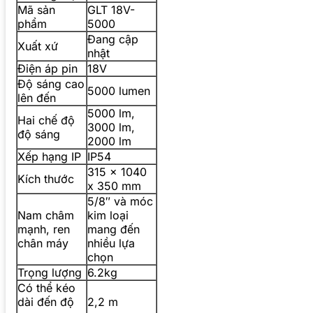
Mã sản
GLT 18V-
phẩm
5000
Đang cập
Xuất xứ
nhật
Điện áp pin
18V
Độ sáng cao
5000 lumen
lên đến
5000 lm,
Hai chế độ
3000 lm,
độ sáng
2000 lm
Xếp hạng IP
IP54
315 x 1040
Kích thước
x 350 mm
5/8″ và móc
Nam châm
kim loại
mạnh, ren
mang đến
chân máy
nhiều lựa
chọn
Trọng lượng
6.2kg
Có thể kéo
dài đến độ
2,2 m