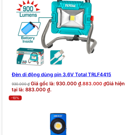
Đèn di động dùng pin 3.6V Total TRLF4415
Giá gốc là: 930.000 ₫.
Giá hiện
883.000
₫
930.000
₫
tại là: 883.000 ₫.
-10%