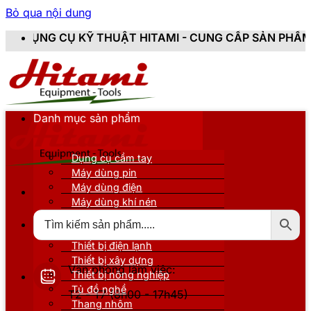
Bỏ qua nội dung
Ỹ THUẬT HITAMI - CUNG CẤP SẢN PHẨM CHÍNH HÃNG, 
Danh mục sản phẩm
Dụng cụ cầm tay
Máy dùng pin
Máy dùng điện
Máy dùng khí nén
Thiết bị đo kiểm
Thiết bị nâng đỡ
Thiết bị điện lạnh
Thiết bị xây dựng
Văn phòng làm việc:
Thiết bị nông nghiệp
Tủ đồ nghề
T2 - T7 (8h00 - 17h45)
Thang nhôm