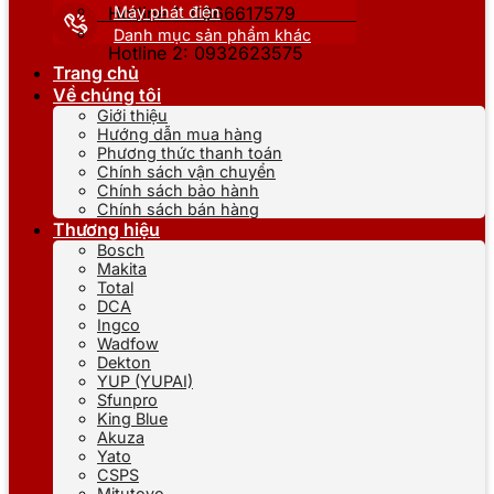
Máy phát điện
Hotline 1: 0866617579
Danh mục sản phẩm khác
Hotline 2: 0932623575
Trang chủ
Về chúng tôi
Giới thiệu
Hướng dẫn mua hàng
Phương thức thanh toán
Chính sách vận chuyển
Chính sách bảo hành
Chính sách bán hàng
Thương hiệu
Bosch
Makita
Total
DCA
Ingco
Wadfow
Dekton
YUP (YUPAI)
Sfunpro
King Blue
Akuza
Yato
CSPS
Mitutoyo