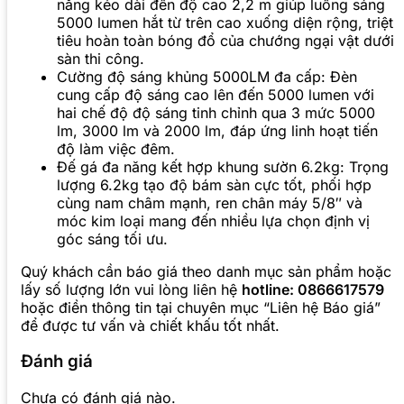
năng kéo dài đến độ cao 2,2 m giúp luồng sáng
5000 lumen hắt từ trên cao xuống diện rộng, triệt
tiêu hoàn toàn bóng đổ của chướng ngại vật dưới
sàn thi công.
Cường độ sáng khủng 5000LM đa cấp: Đèn
cung cấp độ sáng cao lên đến 5000 lumen với
hai chế độ độ sáng tinh chỉnh qua 3 mức 5000
lm, 3000 lm và 2000 lm, đáp ứng linh hoạt tiến
độ làm việc đêm.
Đế gá đa năng kết hợp khung sườn 6.2kg: Trọng
lượng 6.2kg tạo độ bám sàn cực tốt, phối hợp
cùng nam châm mạnh, ren chân máy 5/8″ và
móc kim loại mang đến nhiều lựa chọn định vị
góc sáng tối ưu.
Quý khách cần báo giá theo danh mục sản phẩm hoặc
lấy số lượng lớn vui lòng liên hệ
hotline: 0866617579
hoặc điền thông tin tại chuyên mục “Liên hệ Báo giá”
để được tư vấn và chiết khấu tốt nhất.
Đánh giá
Chưa có đánh giá nào.