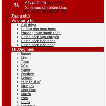
Máy phát điện
Hotline 1: 0866617579
Danh mục sản phẩm khác
Hotline 2: 0932623575
Trang chủ
Về chúng tôi
Giới thiệu
Hướng dẫn mua hàng
Phương thức thanh toán
Chính sách vận chuyển
Chính sách bảo hành
Chính sách bán hàng
Thương hiệu
Bosch
Makita
Total
DCA
Ingco
Wadfow
Dekton
YUP (YUPAI)
Sfunpro
King Blue
Akuza
Yato
CSPS
Mitutoyo