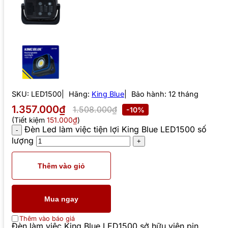
SKU:
LED1500
Hãng:
King Blue
Bảo hành: 12 tháng
1.357.000₫
1.508.000₫
-10%
(Tiết kiệm
151.000₫
)
Đèn Led làm việc tiện lợi King Blue LED1500 số
lượng
Thêm vào giỏ
Mua ngay
Thêm vào báo giá
Đèn làm việc King Blue LED1500 sở hữu viên pin