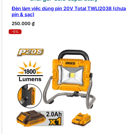
Đèn làm việc dùng pin 20V Total TWLI2038 (chưa
pin & sạc)
250.000
₫
-5%