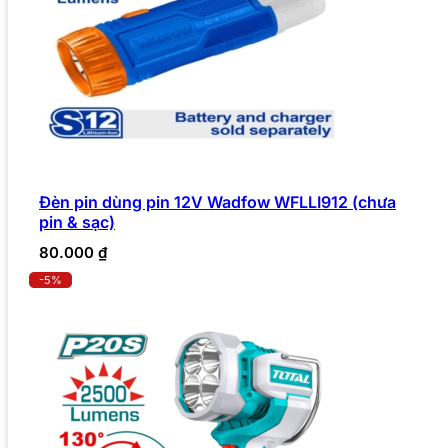
Đèn pin dùng pin 12V Wadfow WFLLI912 (chưa
pin & sạc)
80.000
₫
-5%