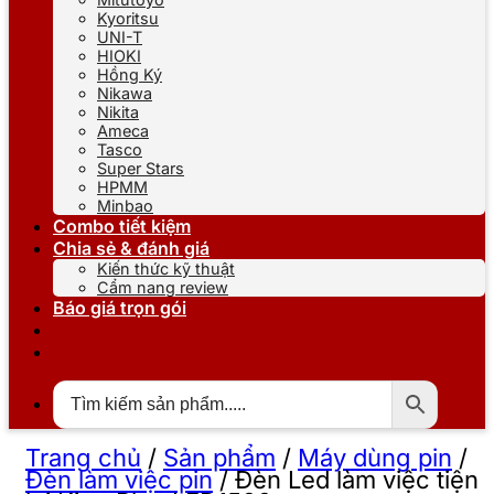
Kyoritsu
UNI-T
HIOKI
Hồng Ký
Nikawa
Nikita
Ameca
Tasco
Super Stars
HPMM
Minbao
Combo tiết kiệm
Chia sẻ & đánh giá
Kiến thức kỹ thuật
Cẩm nang review
Báo giá trọn gói
Trang chủ
/
Sản phẩm
/
Máy dùng pin
/
Đèn làm việc pin
/
Đèn Led làm việc tiện