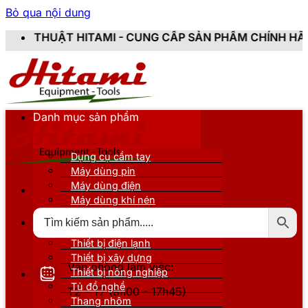
Bỏ qua nội dung
MI - CUNG CẤP SẢN PHẨM CHÍNH HÃNG, MỚI 100%, ĐẦY
Danh mục sản phẩm
Dụng cụ cầm tay
Máy dùng pin
Máy dùng điện
Máy dùng khí nén
Thiết bị đo kiểm
Thiết bị nâng đỡ
Thiết bị điện lạnh
Thiết bị xây dựng
Văn phòng làm việc:
Thiết bị nông nghiệp
Tủ đồ nghề
T2 - T7 (8h00 - 17h45)
Thang nhôm