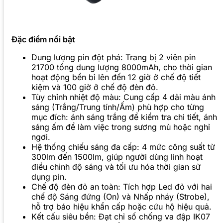
Đặc điểm nổi bật
Dung lượng pin đột phá: Trang bị 2 viên pin
21700 tổng dung lượng 8000mAh, cho thời gian
hoạt động bền bỉ lên đến 12 giờ ở chế độ tiết
kiệm và 100 giờ ở chế độ đèn đỏ.
Tùy chỉnh nhiệt độ màu: Cung cấp 4 dải màu ánh
sáng (Trắng/Trung tính/Ấm) phù hợp cho từng
mục đích: ánh sáng trắng để kiểm tra chi tiết, ánh
sáng ấm để làm việc trong sương mù hoặc nghỉ
ngơi.
Hệ thống chiếu sáng đa cấp: 4 mức công suất từ
300lm đến 1500lm, giúp người dùng linh hoạt
điều chỉnh độ sáng và tối ưu hóa thời gian sử
dụng pin.
Chế độ đèn đỏ an toàn: Tích hợp Led đỏ với hai
chế độ Sáng đứng (On) và Nhấp nháy (Strobe),
hỗ trợ báo hiệu khẩn cấp hoặc cứu hộ hiệu quả.
Kết cấu siêu bền: Đạt chỉ số chống va đập IK07