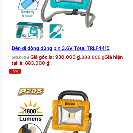
Đèn di động dùng pin 3.6V Total TRLF4415
Giá gốc là: 930.000 ₫.
Giá hiện
883.000
₫
930.000
₫
tại là: 883.000 ₫.
-5%