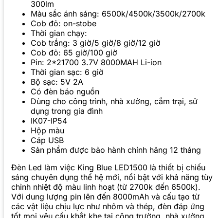
300lm
Màu sắc ánh sáng: 6500k/4500k/3500k/2700k
Cob đỏ: on-stobe
Thời gian chạy:
Cob trắng: 3 giờ/5 giờ/8 giờ/12 giờ
Cob đỏ: 65 giờ/100 giờ
Pin: 2*21700 3.7V 8000MAH Li-ion
Thời gian sạc: 6 giờ
Bộ sạc: 5V 2A
Có đèn báo nguồn
Dùng cho công trình, nhà xưởng, cắm trại, sử
dụng trong gia đình
IK07-IP54
Hộp màu
Cáp USB
Sản phẩm được bảo hành chính hãng 12 tháng
Đèn Led làm việc King Blue LED1500 là thiết bị chiếu
sáng chuyên dụng thế hệ mới, nổi bật với khả năng tùy
chỉnh nhiệt độ màu linh hoạt (từ 2700k đến 6500k).
Với dung lượng pin lên đến 8000mAh và cấu tạo từ
các vật liệu chịu lực như nhôm và thép, đèn đáp ứng
tốt mọi yêu cầu khắt khe tại công trường, nhà xưởng