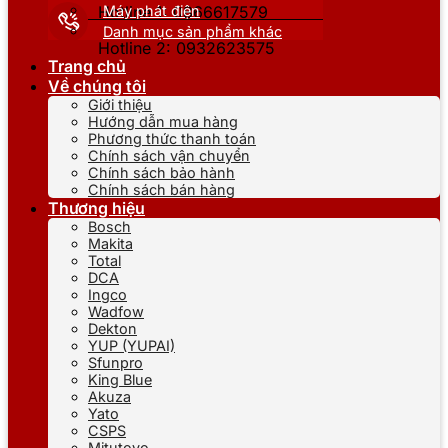
Máy phát điện
Hotline 1: 0866617579
Danh mục sản phẩm khác
Hotline 2: 0932623575
Trang chủ
Về chúng tôi
Giới thiệu
Hướng dẫn mua hàng
Phương thức thanh toán
Chính sách vận chuyển
Chính sách bảo hành
Chính sách bán hàng
Thương hiệu
Bosch
Makita
Total
DCA
Ingco
Wadfow
Dekton
YUP (YUPAI)
Sfunpro
King Blue
Akuza
Yato
CSPS
Mitutoyo