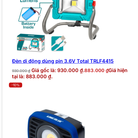
Đèn di động dùng pin 3.6V Total TRLF4415
Giá gốc là: 930.000 ₫.
Giá hiện
883.000
₫
930.000
₫
tại là: 883.000 ₫.
-10%