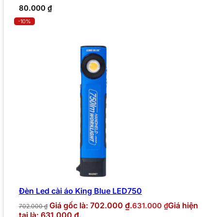
80.000
₫
-10%
Đèn Led cài áo King Blue LED750
Giá gốc là: 702.000 ₫.
Giá hiện
631.000
₫
702.000
₫
tại là: 631.000 ₫.