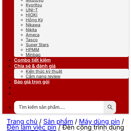
Kyoritsu
UNI-T
HIOKI
Hồng Ký
Nikawa
Nikita
Ameca
Tasco
Super Stars
HPMM
Minbao
Combo tiết kiệm
Chia sẻ & đánh giá
Kiến thức kỹ thuật
Cẩm nang review
Báo giá trọn gói
Trang chủ
/
Sản phẩm
/
Máy dùng pin
/
Đèn làm việc pin
/
Đèn công trình dùng