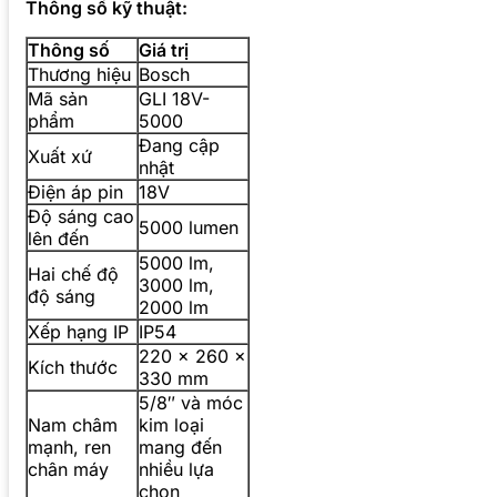
Thông số kỹ thuật:
Thông số
Giá trị
Thương hiệu
Bosch
Mã sản
GLI 18V-
phẩm
5000
Đang cập
Xuất xứ
nhật
Điện áp pin
18V
Độ sáng cao
5000 lumen
lên đến
5000 lm,
Hai chế độ
3000 lm,
độ sáng
2000 lm
Xếp hạng IP
IP54
220 x 260 x
Kích thước
330 mm
5/8″ và móc
Nam châm
kim loại
mạnh, ren
mang đến
chân máy
nhiều lựa
chọn