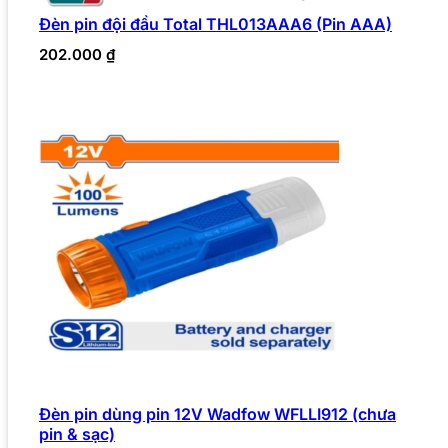
Đèn pin đội đầu Total THL013AAA6 (Pin AAA)
202.000
₫
Đèn pin dùng pin 12V Wadfow WFLLI912 (chưa
pin & sạc)