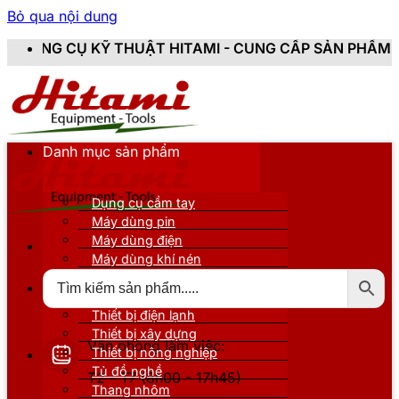
Bỏ qua nội dung
 THUẬT HITAMI - CUNG CẤP SẢN PHẨM CHÍNH HÃNG, M
Danh mục sản phẩm
Dụng cụ cầm tay
Máy dùng pin
Máy dùng điện
Máy dùng khí nén
Thiết bị đo kiểm
Thiết bị nâng đỡ
Thiết bị điện lạnh
Thiết bị xây dựng
Văn phòng làm việc:
Thiết bị nông nghiệp
Tủ đồ nghề
T2 - T7 (8h00 - 17h45)
Thang nhôm