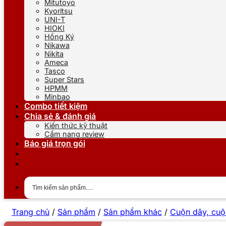
Mitutoyo
Kyoritsu
UNI-T
HIOKI
Hồng Ký
Nikawa
Nikita
Ameca
Tasco
Super Stars
HPMM
Minbao
Combo tiết kiệm
Chia sẻ & đánh giá
Kiến thức kỹ thuật
Cẩm nang review
Báo giá trọn gói
Trang chủ
/
Sản phẩm
/
Sản phẩm khác
/
Cuộn dây, cuộ