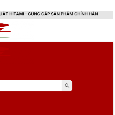
NG CẤP SẢN PHẨM CHÍNH HÃNG, MỚI 100%, ĐẦY ĐỦ CHỨ