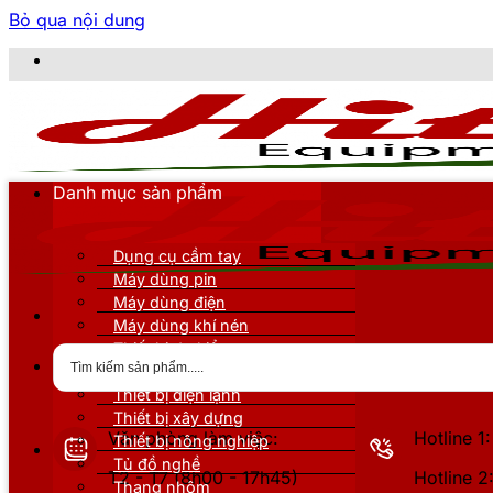
Bỏ qua nội dung
CÔN
Danh mục sản phẩm
Dụng cụ cầm tay
Máy dùng pin
Máy dùng điện
Máy dùng khí nén
Thiết bị đo kiểm
Thiết bị nâng đỡ
Thiết bị điện lạnh
Thiết bị xây dựng
Văn phòng làm việc:
Hotline 
Thiết bị nông nghiệp
Tủ đồ nghề
T2 - T7 (8h00 - 17h45)
Hotline 
Thang nhôm