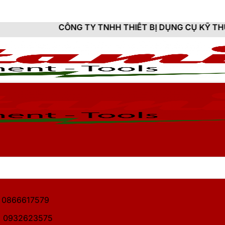
G TY TNHH THIẾT BỊ DỤNG CỤ KỸ THUẬT HITAMI - CU
1: 0866617579
2: 0932623575