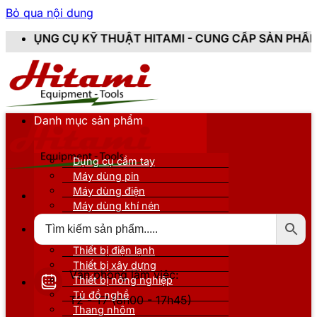
Bỏ qua nội dung
THUẬT HITAMI - CUNG CẤP SẢN PHẨM CHÍNH HÃNG, MỚ
Danh mục sản phẩm
Dụng cụ cầm tay
Máy dùng pin
Máy dùng điện
Máy dùng khí nén
Thiết bị đo kiểm
Thiết bị nâng đỡ
Thiết bị điện lạnh
Thiết bị xây dựng
Văn phòng làm việc:
Thiết bị nông nghiệp
Tủ đồ nghề
T2 - T7 (8h00 - 17h45)
Thang nhôm