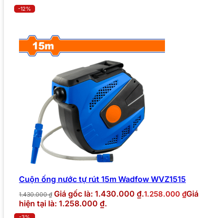
-12%
Cuộn ống nước tự rút 15m Wadfow WVZ1515
Giá gốc là: 1.430.000 ₫.
Giá
1.258.000
₫
1.430.000
₫
hiện tại là: 1.258.000 ₫.
-3%