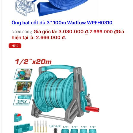
Ống bạt cốt dù 3″ 100m Wadfow WPFH0310
Giá gốc là: 3.030.000 ₫.
Giá
2.666.000
₫
3.030.000
₫
hiện tại là: 2.666.000 ₫.
-5%