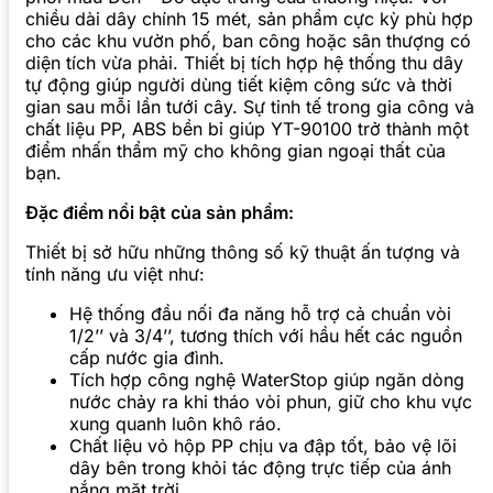
chiều dài dây chính 15 mét, sản phẩm cực kỳ phù hợp
cho các khu vườn phố, ban công hoặc sân thượng có
diện tích vừa phải. Thiết bị tích hợp hệ thống thu dây
tự động giúp người dùng tiết kiệm công sức và thời
gian sau mỗi lần tưới cây. Sự tinh tế trong gia công và
chất liệu PP, ABS bền bỉ giúp YT-90100 trở thành một
điểm nhấn thẩm mỹ cho không gian ngoại thất của
bạn.
Đặc điểm nổi bật của sản phẩm:
Thiết bị sở hữu những thông số kỹ thuật ấn tượng và
tính năng ưu việt như:
Hệ thống đầu nối đa năng hỗ trợ cả chuẩn vòi
1/2’’ và 3/4’’, tương thích với hầu hết các nguồn
cấp nước gia đình.
Tích hợp công nghệ WaterStop giúp ngăn dòng
nước chảy ra khi tháo vòi phun, giữ cho khu vực
xung quanh luôn khô ráo.
Chất liệu vỏ hộp PP chịu va đập tốt, bảo vệ lõi
dây bên trong khỏi tác động trực tiếp của ánh
nắng mặt trời.