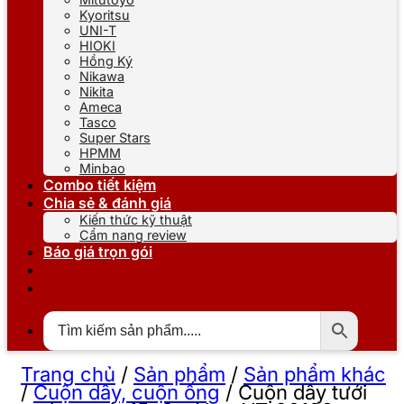
Kyoritsu
UNI-T
HIOKI
Hồng Ký
Nikawa
Nikita
Ameca
Tasco
Super Stars
HPMM
Minbao
Combo tiết kiệm
Chia sẻ & đánh giá
Kiến thức kỹ thuật
Cẩm nang review
Báo giá trọn gói
Trang chủ
/
Sản phẩm
/
Sản phẩm khác
/
Cuộn dây, cuộn ống
/
Cuộn dây tưới