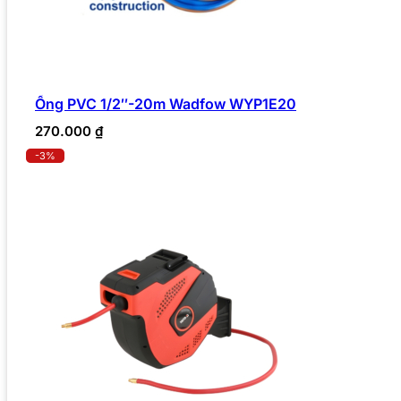
Ống PVC 1/2″-20m Wadfow WYP1E20
270.000
₫
-3%