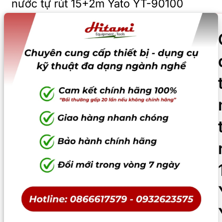
nước tự rút 15+2m Yato YT-90100