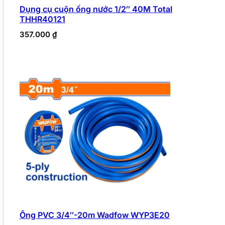
Dụng cụ cuộn ống nước 1/2″ 40M Total
THHR40121
357.000
₫
Ống PVC 3/4″-20m Wadfow WYP3E20