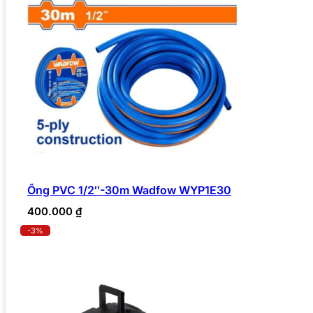
Ống PVC 1/2″-30m Wadfow WYP1E30
400.000
₫
-3%