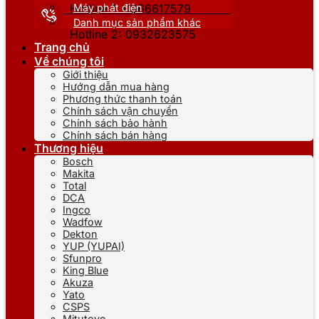
Máy phát điện
Hotline 1: 0866617579
Danh mục sản phẩm khác
Hotline 2: 0932623575
Trang chủ
Về chúng tôi
Giới thiệu
Hướng dẫn mua hàng
Phương thức thanh toán
Chính sách vận chuyển
Chính sách bảo hành
Chính sách bán hàng
Thương hiệu
Bosch
Makita
Total
DCA
Ingco
Wadfow
Dekton
YUP (YUPAI)
Sfunpro
King Blue
Akuza
Yato
CSPS
Mitutoyo