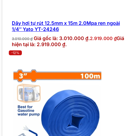
Dây hơi tự rút 12.5mm x 15m 2.0Mpa ren ngoài
1/4″ Yato YT-24246
Giá gốc là: 3.010.000 ₫.
Giá
2.919.000
₫
3.010.000
₫
hiện tại là: 2.919.000 ₫.
-12%