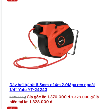
Dây hơi tự rút 6.5mm x 14m 2.0Mpa ren ngoài
1/4″ Yato YT-24243
Giá gốc là: 1.370.000 ₫.
Giá
1.328.000
₫
1.370.000
₫
hiện tại là: 1.328.000 ₫.
-3%