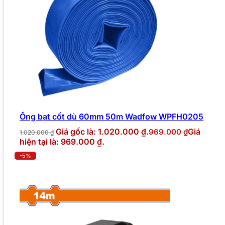
Ống bạt cốt dù 60mm 50m Wadfow WPFH0205
Giá gốc là: 1.020.000 ₫.
Giá
969.000
₫
1.020.000
₫
hiện tại là: 969.000 ₫.
-5%