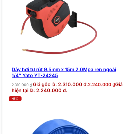
Dây hơi tự rút 9.5mm x 15m 2.0Mpa ren ngoài
1/4″ Yato YT-24245
Giá gốc là: 2.310.000 ₫.
Giá
2.240.000
₫
2.310.000
₫
hiện tại là: 2.240.000 ₫.
-5%