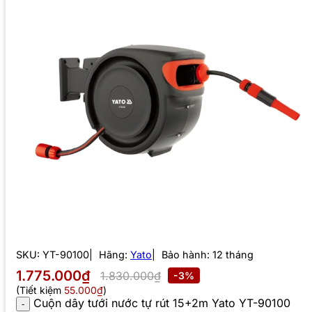
SKU:
YT-90100
Hãng:
Yato
Bảo hành: 12 tháng
1.775.000₫
1.830.000₫
-3%
(Tiết kiệm
55.000₫
)
Cuộn dây tưới nước tự rút 15+2m Yato YT-90100