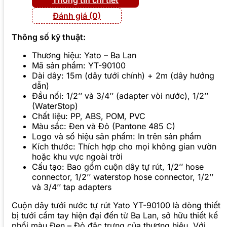
Đánh giá (0)
Thông số kỹ thuật:
Thương hiệu: Yato – Ba Lan
Mã sản phẩm: YT-90100
Dài dây: 15m (dây tưới chính) + 2m (dây hướng
dẫn)
Đầu nối: 1/2’’ và 3/4’’ (adapter vòi nước), 1/2’’
(WaterStop)
Chất liệu: PP, ABS, POM, PVC
Màu sắc: Đen và Đỏ (Pantone 485 C)
Logo và số hiệu sản phẩm: In trên sản phẩm
Kích thước: Thích hợp cho mọi không gian vườn
hoặc khu vực ngoài trời
Cấu tạo: Bao gồm cuộn dây tự rút, 1/2’’ hose
connector, 1/2’’ waterstop hose connector, 1/2’’
và 3/4’’ tap adapters
Cuộn dây tưới nước tự rút Yato YT-90100 là dòng thiết
bị tưới cầm tay hiện đại đến từ Ba Lan, sở hữu thiết kế
phối màu Đen – Đỏ đặc trưng của thương hiệu. Với