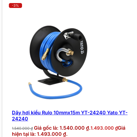
-3%
Dây hơi kiểu Rulo 10mmx15m YT-24240 Yato YT-
24240
Giá gốc là: 1.540.000 ₫.
Giá
1.493.000
₫
1.540.000
₫
hiện tại là: 1.493.000 ₫.