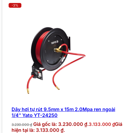
-3%
Dây hơi tự rút 9.5mm x 15m 2.0Mpa ren ngoài
1/4″ Yato YT-24250
Giá gốc là: 3.230.000 ₫.
Giá
3.133.000
₫
3.230.000
₫
hiện tại là: 3.133.000 ₫.