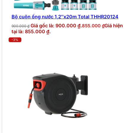
Bộ cuộn ống nước 1,2″x20m Total THHR20124
Giá gốc là: 900.000 ₫.
Giá hiện
855.000
₫
900.000
₫
tại là: 855.000 ₫.
-3%