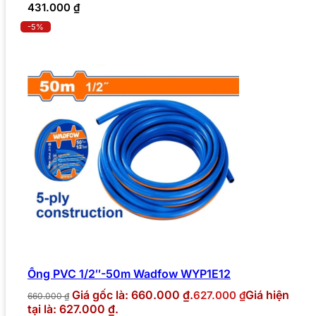
431.000
₫
-5%
Ống PVC 1/2″-50m Wadfow WYP1E12
Giá gốc là: 660.000 ₫.
Giá hiện
627.000
₫
660.000
₫
tại là: 627.000 ₫.