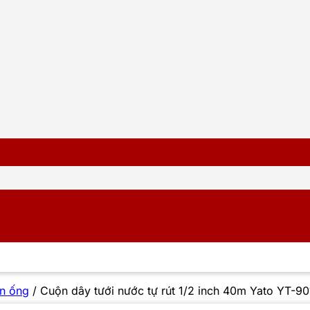
n ống
/
Cuộn dây tưới nước tự rút 1/2 inch 40m Yato YT-9