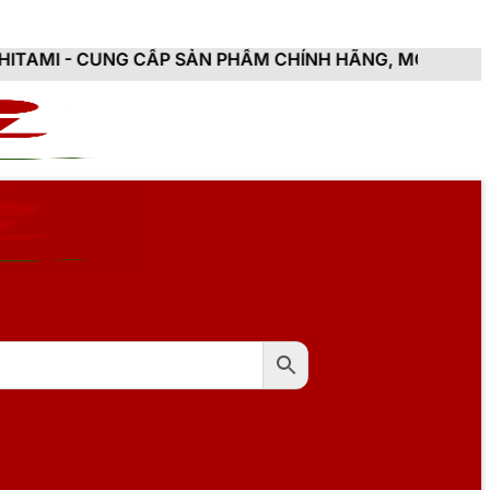
 CẤP SẢN PHẨM CHÍNH HÃNG, MỚI 100%, ĐẦY ĐỦ CHỨNG