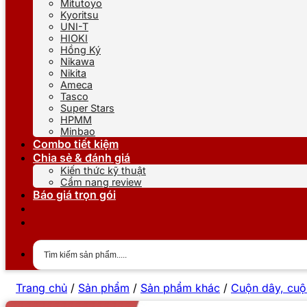
Mitutoyo
Kyoritsu
UNI-T
HIOKI
Hồng Ký
Nikawa
Nikita
Ameca
Tasco
Super Stars
HPMM
Minbao
Combo tiết kiệm
Chia sẻ & đánh giá
Kiến thức kỹ thuật
Cẩm nang review
Báo giá trọn gói
Trang chủ
/
Sản phẩm
/
Sản phẩm khác
/
Cuộn dây, cuộ