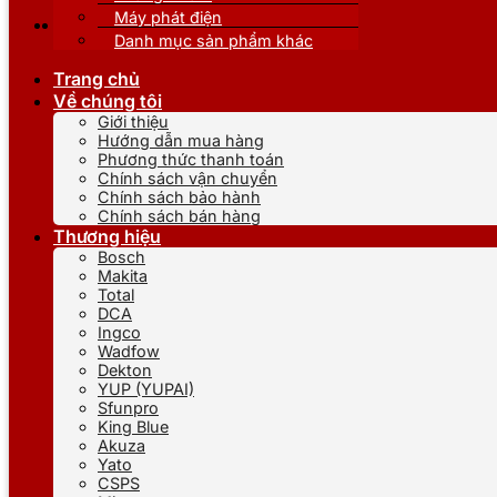
Máy phát điện
Danh mục sản phẩm khác
Trang chủ
Về chúng tôi
Giới thiệu
Hướng dẫn mua hàng
Phương thức thanh toán
Chính sách vận chuyển
Chính sách bảo hành
Chính sách bán hàng
Thương hiệu
Bosch
Makita
Total
DCA
Ingco
Wadfow
Dekton
YUP (YUPAI)
Sfunpro
King Blue
Akuza
Yato
CSPS