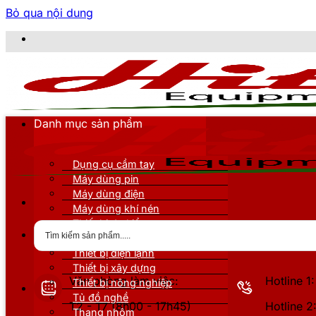
Bỏ qua nội dung
CÔNG 
Danh mục sản phẩm
Dụng cụ cầm tay
Máy dùng pin
Máy dùng điện
Máy dùng khí nén
Thiết bị đo kiểm
Thiết bị nâng đỡ
Thiết bị điện lạnh
Thiết bị xây dựng
Văn phòng làm việc:
Hotline 
Thiết bị nông nghiệp
Tủ đồ nghề
T2 - T7 (8h00 - 17h45)
Hotline 
Thang nhôm