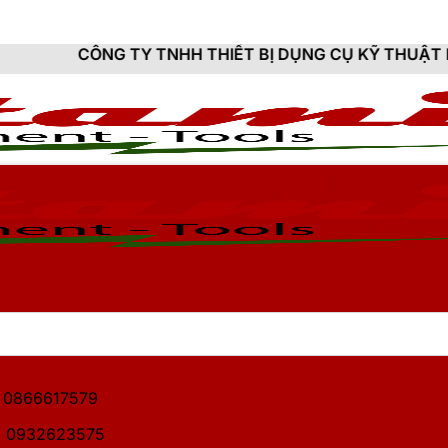
TY TNHH THIẾT BỊ DỤNG CỤ KỸ THUẬT HITAMI - CUNG
1: 0866617579
2: 0932623575