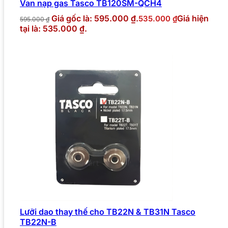
Van nạp gas Tasco TB120SM-QCH4
Giá gốc là: 595.000 ₫.
Giá hiện
535.000
₫
595.000
₫
tại là: 535.000 ₫.
Lưỡi dao thay thế cho TB22N & TB31N Tasco
TB22N-B