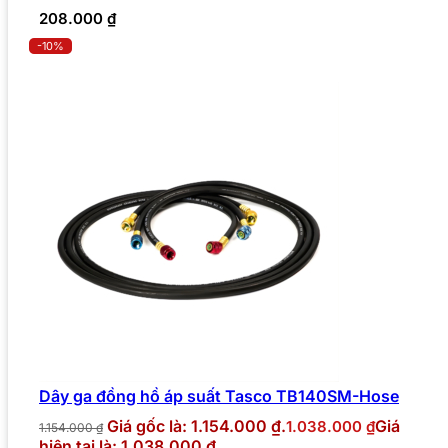
208.000
₫
-10%
Dây ga đồng hồ áp suất Tasco TB140SM-Hose
Giá gốc là: 1.154.000 ₫.
Giá
1.038.000
₫
1.154.000
₫
hiện tại là: 1.038.000 ₫.