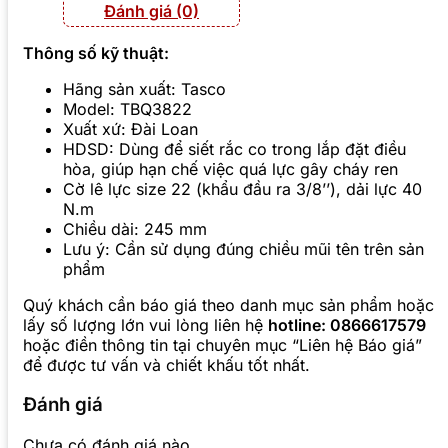
Đánh giá (0)
Thông số kỹ thuật:
Hãng sản xuất: Tasco
Model: TBQ3822
Xuất xứ: Đài Loan
HDSD: Dùng để siết rắc co trong lắp đặt điều
hòa, giúp hạn chế việc quá lực gây cháy ren
Cờ lê lực size 22 (khẩu đầu ra 3/8’’), dải lực 40
N.m
Chiều dài: 245 mm
Lưu ý: Cần sử dụng đúng chiều mũi tên trên sản
phẩm
Quý khách cần báo giá theo danh mục sản phẩm hoặc
lấy số lượng lớn vui lòng liên hệ
hotline: 0866617579
hoặc điền thông tin tại chuyên mục “Liên hệ Báo giá”
để được tư vấn và chiết khấu tốt nhất.
Đánh giá
Chưa có đánh giá nào.