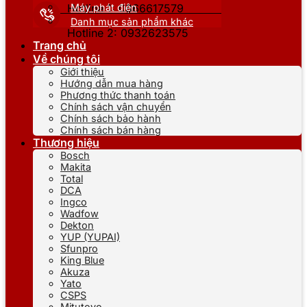
Máy phát điện
Hotline 1: 0866617579
Danh mục sản phẩm khác
Hotline 2: 0932623575
Trang chủ
Về chúng tôi
Giới thiệu
Hướng dẫn mua hàng
Phương thức thanh toán
Chính sách vận chuyển
Chính sách bảo hành
Chính sách bán hàng
Thương hiệu
Bosch
Makita
Total
DCA
Ingco
Wadfow
Dekton
YUP (YUPAI)
Sfunpro
King Blue
Akuza
Yato
CSPS
Mitutoyo