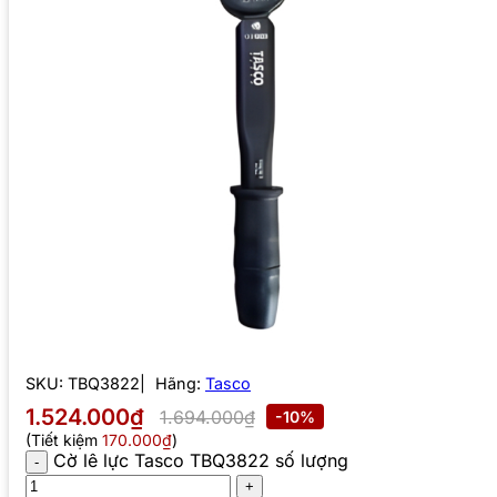
SKU:
TBQ3822
Hãng:
Tasco
1.524.000₫
1.694.000₫
-10%
(Tiết kiệm
170.000₫
)
Cờ lê lực Tasco TBQ3822 số lượng