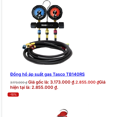
Đồng hồ áp suất gas Tasco TB140RS
Giá gốc là: 3.173.000 ₫.
Giá
2.855.000
₫
3.173.000
₫
hiện tại là: 2.855.000 ₫.
-10%