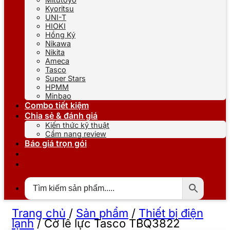
Kyoritsu
UNI-T
HIOKI
Hồng Ký
Nikawa
Nikita
Ameca
Tasco
Super Stars
HPMM
Minbao
Combo tiết kiệm
Chia sẻ & đánh giá
Kiến thức kỹ thuật
Cẩm nang review
Báo giá trọn gói
Trang chủ
/
Sản phẩm
/
Thiết bị điện
lạnh
/
Cờ lê lực Tasco TBQ3822