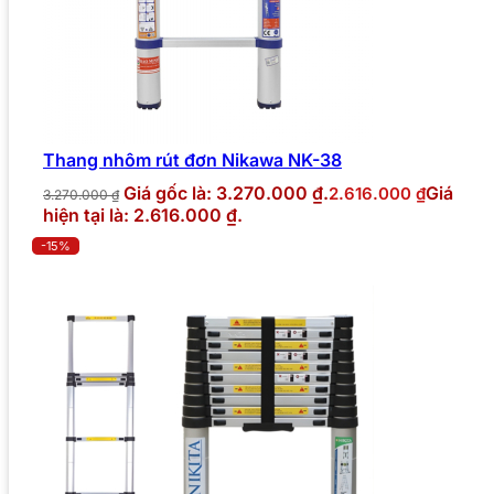
Thang nhôm rút đơn Nikawa NK-38
Giá gốc là: 3.270.000 ₫.
Giá
2.616.000
₫
3.270.000
₫
hiện tại là: 2.616.000 ₫.
-15%