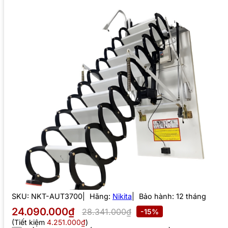
SKU:
NKT-AUT3700
Hãng:
Nikita
Bảo hành: 12 tháng
24.090.000₫
28.341.000₫
-15%
(Tiết kiệm
4.251.000₫
)