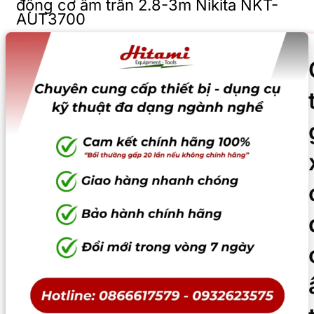
động cơ âm trần 2.8-3m Nikita NKT-
AUT3700