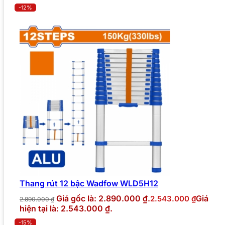
-12%
Thang rút 12 bậc Wadfow WLD5H12
Giá gốc là: 2.890.000 ₫.
Giá
2.543.000
₫
2.890.000
₫
hiện tại là: 2.543.000 ₫.
-15%