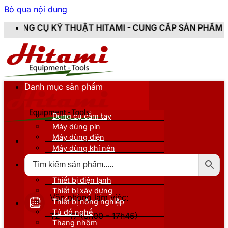
Bỏ qua nội dung
THUẬT HITAMI - CUNG CẤP SẢN PHẨM CHÍNH HÃNG, MỚ
Danh mục sản phẩm
Dụng cụ cầm tay
Máy dùng pin
Máy dùng điện
Máy dùng khí nén
Thiết bị đo kiểm
Thiết bị nâng đỡ
Thiết bị điện lạnh
Thiết bị xây dựng
Văn phòng làm việc:
Thiết bị nông nghiệp
Tủ đồ nghề
T2 - T7 (8h00 - 17h45)
Thang nhôm