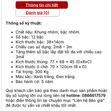
Thông tin chi tiết
Đánh giá (0)
Thông số kỹ thuật:
Chất liệu: Khung nhôm, bậc nhôm.
Số bậc: 12 bậc
Kích thước bậc: 38x14cm
Chiều cao sử dụng: 2m8 – 3m
Tăng thêm số bậc lắp đặt tối đa với chiều cao
3m4
Kích thước thùng: 77 x 68 x 45 (DxRxC)
Kích thước ô chờ: 70 x 120cm (R x D)
Tải trọng: 300 Kg
Màu sắc: Xanh trắng, Đen trắng
Bảo hành cơ: 5 năm
Quý khách cần báo giá theo danh mục sản phẩm hoặc
lấy số lượng lớn vui lòng liên hệ
hotline: 0866617579
hoặc điền thông tin tại chuyên mục “Liên hệ Báo giá”
để được tư vấn và chiết khấu tốt nhất.