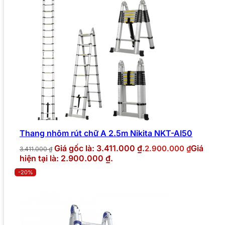
Thang nhôm rút chữ A 2.5m Nikita NKT-AI50
Giá gốc là: 3.411.000 ₫.
Giá
2.900.000
₫
3.411.000
₫
hiện tại là: 2.900.000 ₫.
-20%