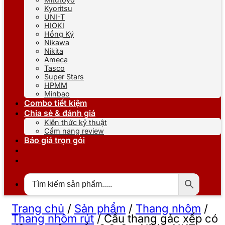
Kyoritsu
UNI-T
HIOKI
Hồng Ký
Nikawa
Nikita
Ameca
Tasco
Super Stars
HPMM
Minbao
Combo tiết kiệm
Chia sẻ & đánh giá
Kiến thức kỹ thuật
Cẩm nang review
Báo giá trọn gói
Trang chủ
/
Sản phẩm
/
Thang nhôm
/
Thang nhôm rút
/
Cầu thang gác xếp có