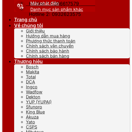
Máy phát điện
Hotline 1: 0866617579
Danh mục sản phẩm khác
Hotline 2: 0932623575
Trang chủ
Về chúng tôi
Giới thiệu
Hướng dẫn mua hàng
Phương thức thanh toán
Chính sách vận chuyển
Chính sách bảo hành
Chính sách bán hàng
Thương hiệu
Bosch
Makita
Total
DCA
Ingco
Wadfow
Dekton
YUP (YUPAI)
Sfunpro
King Blue
Akuza
Yato
CSPS
Mitutoyo