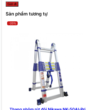
Sản phẩm tương tự
-20%
Thang nhôm rút đôi Nikawa NK-50AI-Pri