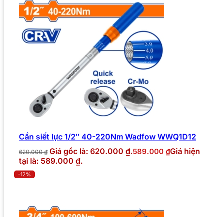
Cần siết lực 1/2″ 40-220Nm Wadfow WWQ1D12
Giá gốc là: 620.000 ₫.
Giá hiện
589.000
₫
620.000
₫
tại là: 589.000 ₫.
-12%