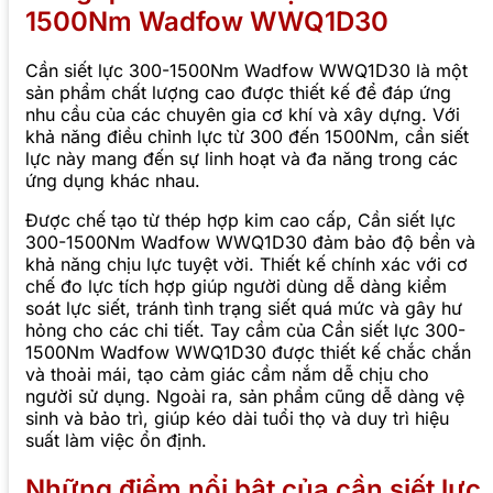
1500Nm Wadfow WWQ1D30
Cần siết lực 300-1500Nm Wadfow WWQ1D30 là một
sản phẩm chất lượng cao được thiết kế để đáp ứng
nhu cầu của các chuyên gia cơ khí và xây dựng. Với
khả năng điều chỉnh lực từ 300 đến 1500Nm, cần siết
lực này mang đến sự linh hoạt và đa năng trong các
ứng dụng khác nhau.
Được chế tạo từ thép hợp kim cao cấp, Cần siết lực
300-1500Nm Wadfow WWQ1D30 đảm bảo độ bền và
khả năng chịu lực tuyệt vời. Thiết kế chính xác với cơ
chế đo lực tích hợp giúp người dùng dễ dàng kiểm
soát lực siết, tránh tình trạng siết quá mức và gây hư
hỏng cho các chi tiết. Tay cầm của Cần siết lực 300-
1500Nm Wadfow WWQ1D30 được thiết kế chắc chắn
và thoải mái, tạo cảm giác cầm nắm dễ chịu cho
người sử dụng. Ngoài ra, sản phẩm cũng dễ dàng vệ
sinh và bảo trì, giúp kéo dài tuổi thọ và duy trì hiệu
suất làm việc ổn định.
Những điểm nổi bật của cần siết lực