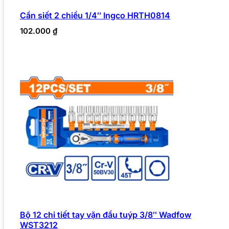
Cần siết 2 chiều 1/4″ Ingco HRTH0814
102.000
₫
Bộ 12 chi tiết tay vặn đầu tuýp 3/8″ Wadfow
WST3212