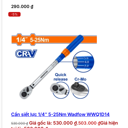
290.000
₫
-5%
Cần siết lực 1/4″ 5-25Nm Wadfow WWQ1D14
Giá gốc là: 530.000 ₫.
Giá hiện
503.000
₫
530.000
₫