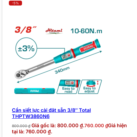
-5%
Cần siết lực cài đặt sẵn 3/8″ Total
THPTW3860N6
Giá gốc là: 800.000 ₫.
Giá hiện
760.000
₫
800.000
₫
tại là: 760.000 ₫.