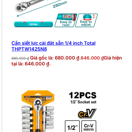
Cần siết lực cài đặt sẵn 1/4 inch Total
THPTW1425N8
Giá gốc là: 680.000 ₫.
Giá hiện
646.000
₫
680.000
₫
tại là: 646.000 ₫.