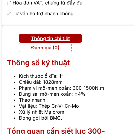
✅ Hóa đơn VAT, chứng từ đầy đủ
✅ Tư vấn hỗ trợ nhanh chóng
Thông tin chi tiết
Đánh giá (0)
Thông số kỹ thuật
Kích thước ổ đĩa: 1″
Chiều dài: 1828mm
Phạm vi mô-men xoắn: 300-1500N.m
Dung sai mô-men xoắn: ±4%
Tháo nhanh
Vật liệu: Thép Cr-V+Cr-Mo
Xử lý nhiệt Mạ crom
Đóng gói bởi BMC.
Tổng quan cần siết lực 300-