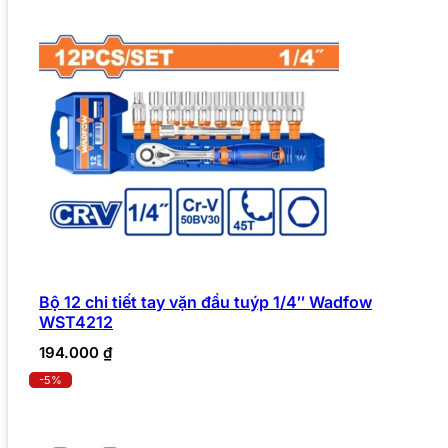
Bộ 12 chi tiết tay vặn đầu tuýp 1/4″ Wadfow
WST4212
194.000
₫
-5%