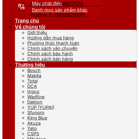
Máy phát điện
Hotline 1: 0866617579
Danh mục sản phẩm khác
Hotline 2: 0932623575
Trang chủ
Về chúng tôi
Giới thiệu
Hướng dẫn mua hàng
Phương thức thanh toán
Chính sách vận chuyển
Chính sách bảo hành
Chính sách bán hàng
Thương hiệu
Bosch
Makita
Total
DCA
Ingco
Wadfow
Dekton
YUP (YUPAI)
Sfunpro
King Blue
Akuza
Yato
CSPS
Mitutoyo