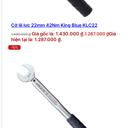
Cờ lê lực 22mm 42Nm King Blue KLC22
Giá gốc là: 1.430.000 ₫.
Giá
1.287.000
₫
1.430.000
₫
hiện tại là: 1.287.000 ₫.
-10%