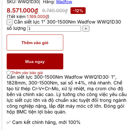
SKU:
WWQ1D30
Hãng:
Wadfow
8.571.000₫
9.740.000₫
-12%
(Tiết kiệm
1.169.000₫
)
Cần siết lực 1" 300-1500Nm Wadfow WWQ1D30
số lượng
Thêm vào giỏ
Mua ngay
Thêm vào báo giá
Cần siết lực 300-1500Nm Wadfow WWQ1D30: 1″,
1828mm, 300-1500Nm, sai số ±4%, nhả nhanh. Chế
tạo từ thép Cr-V+Cr-Mo, xử lý nhiệt, mạ crom cho độ
bền và chính xác cao. Lý tưởng cho công việc yêu cầu
lực siết cực lớn và độ chuẩn xác tuyệt đối trong ngành
công nghiệp nặng, lắp đặt máy móc cỡ lớn. Đóng gói
hộp BMC tiện lợi bảo quản.
✅ Cam kết chính hãng, mới 100%