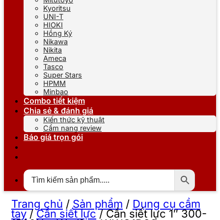
Kyoritsu
UNI-T
HIOKI
Hồng Ký
Nikawa
Nikita
Ameca
Tasco
Super Stars
HPMM
Minbao
Combo tiết kiệm
Chia sẻ & đánh giá
Kiến thức kỹ thuật
Cẩm nang review
Báo giá trọn gói
Trang chủ
/
Sản phẩm
/
Dụng cụ cầm
tay
/
Cần siết lực
/
Cần siết lực 1″ 300-