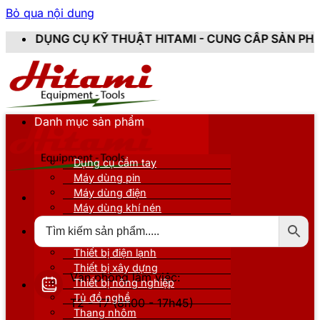
Bỏ qua nội dung
Ụ KỸ THUẬT HITAMI - CUNG CẤP SẢN PHẨM CHÍNH HÃNG
Danh mục sản phẩm
Dụng cụ cầm tay
Máy dùng pin
Máy dùng điện
Máy dùng khí nén
Thiết bị đo kiểm
Thiết bị nâng đỡ
Thiết bị điện lạnh
Thiết bị xây dựng
Văn phòng làm việc:
Thiết bị nông nghiệp
Tủ đồ nghề
T2 - T7 (8h00 - 17h45)
Thang nhôm