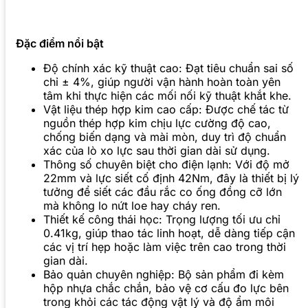
Đặc điểm nổi bật
Độ chính xác kỹ thuật cao: Đạt tiêu chuẩn sai số
chỉ ± 4%, giúp người vận hành hoàn toàn yên
tâm khi thực hiện các mối nối kỹ thuật khắt khe.
Vật liệu thép hợp kim cao cấp: Được chế tác từ
nguồn thép hợp kim chịu lực cường độ cao,
chống biến dạng và mài mòn, duy trì độ chuẩn
xác của lò xo lực sau thời gian dài sử dụng.
Thông số chuyên biệt cho điện lạnh: Với độ mở
22mm và lực siết cố định 42Nm, đây là thiết bị lý
tưởng để siết các đầu rắc co ống đồng cỡ lớn
mà không lo nứt loe hay cháy ren.
Thiết kế công thái học: Trọng lượng tối ưu chỉ
0.41kg, giúp thao tác linh hoạt, dễ dàng tiếp cận
các vị trí hẹp hoặc làm việc trên cao trong thời
gian dài.
Bảo quản chuyên nghiệp: Bộ sản phẩm đi kèm
hộp nhựa chắc chắn, bảo vệ cơ cấu đo lực bên
trong khỏi các tác động vật lý và độ ẩm môi