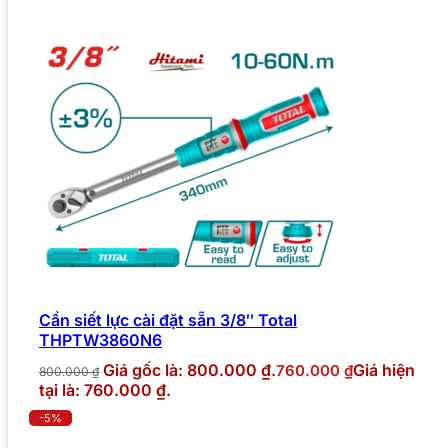
Cần siết lực cài đặt sẵn 3/8″ Total
THPTW3860N6
Giá gốc là: 800.000 ₫.
Giá hiện
760.000
₫
800.000
₫
tại là: 760.000 ₫.
-5%