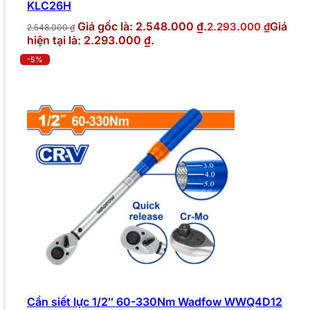
KLC26H
Giá gốc là: 2.548.000 ₫.
Giá
2.293.000
₫
2.548.000
₫
hiện tại là: 2.293.000 ₫.
-5%
Cần siết lực 1/2″ 60-330Nm Wadfow WWQ4D12