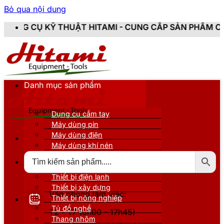
Bỏ qua nội dung
THUẬT HITAMI - CUNG CẤP SẢN PHẨM CHÍNH HÃNG, MỚI
Danh mục sản phẩm
Dụng cụ cầm tay
Máy dùng pin
Máy dùng điện
Máy dùng khí nén
Thiết bị đo kiểm
Thiết bị nâng đỡ
Thiết bị điện lạnh
Thiết bị xây dựng
Văn phòng làm việc:
Thiết bị nông nghiệp
Tủ đồ nghề
T2 - T7 (8h00 - 17h45)
Thang nhôm