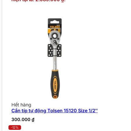
Hết hàng
Cần típ tự động Tolsen 15120 Size 1/2″
300.000
₫
-12%