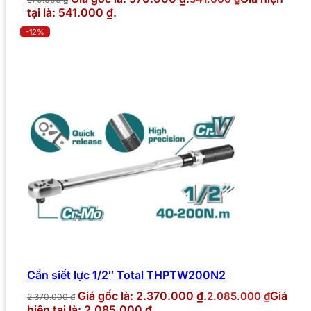
tại là: 541.000 ₫.
-12%
Cần siết lực 1/2″ Total THPTW200N2
Giá gốc là: 2.370.000 ₫.
Giá
2.085.000
₫
2.370.000
₫
hiện tại là: 2.085.000 ₫.