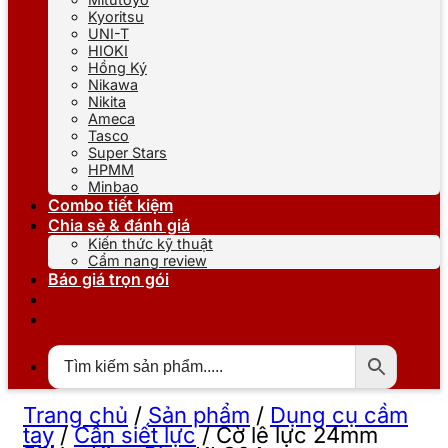
Kyoritsu
UNI-T
HIOKI
Hồng Ký
Nikawa
Nikita
Ameca
Tasco
Super Stars
HPMM
Minbao
Combo tiết kiệm
Chia sẻ & đánh giá
Kiến thức kỹ thuật
Cẩm nang review
Báo giá trọn gói
Trang chủ
/
Sản phẩm
/
Dụng cụ cầm
tay
/
Cần siết lực
/
Cờ lê lực 24mm