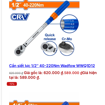
Cần siết lực 1/2″ 40-220Nm Wadfow WWQ1D12
Giá gốc là: 620.000 ₫.
Giá hiện
589.000
₫
620.000
₫
tại là: 589.000 ₫.
-5%