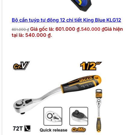
Bộ cần tuýp tự động 12 chi tiết King Blue KLG12
Giá gốc là: 601.000 ₫.
Giá hiện
540.000
₫
601.000
₫
tại là: 540.000 ₫.