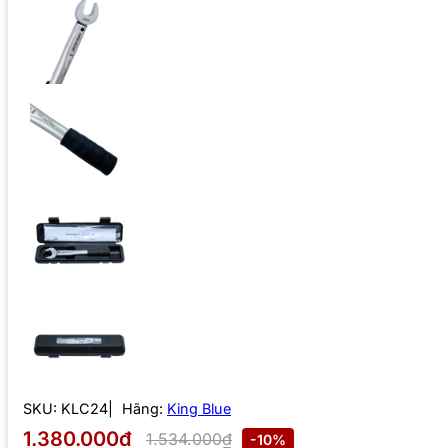
SKU:
KLC24
Hãng:
King Blue
1.380.000₫
1.534.000₫
-10%