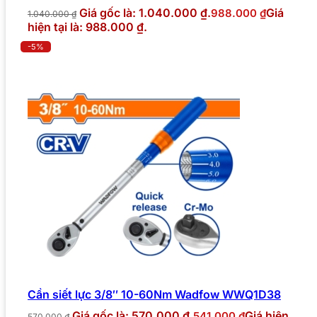
Giá gốc là: 1.040.000 ₫.
Giá
988.000
₫
1.040.000
₫
hiện tại là: 988.000 ₫.
-5%
Cần siết lực 3/8″ 10-60Nm Wadfow WWQ1D38
Giá gốc là: 570.000 ₫.
Giá hiện
541.000
₫
570.000
₫