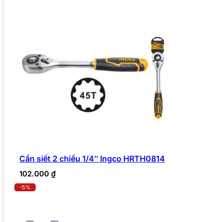
Cần siết 2 chiều 1/4″ Ingco HRTH0814
102.000
₫
-5%