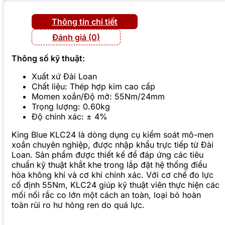
Thông tin chi tiết
Đánh giá (0)
Thông số kỹ thuật:
Xuất xứ Đài Loan
Chất liệu: Thép hợp kim cao cấp
Momen xoắn/Độ mở: 55Nm/24mm
Trọng lượng: 0.60kg
Độ chính xác: ± 4%
King Blue KLC24 là dòng dụng cụ kiểm soát mô-men
xoắn chuyên nghiệp, được nhập khẩu trực tiếp từ Đài
Loan. Sản phẩm được thiết kế để đáp ứng các tiêu
chuẩn kỹ thuật khắt khe trong lắp đặt hệ thống điều
hòa không khí và cơ khí chính xác. Với cơ chế đo lực
cố định 55Nm, KLC24 giúp kỹ thuật viên thực hiện các
mối nối rắc co lớn một cách an toàn, loại bỏ hoàn
toàn rủi ro hư hỏng ren do quá lực.