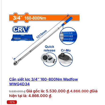
Cần siết lực 3/4″ 160-800Nm Wadfow
WWQ4D34
Giá gốc là: 5.530.000 ₫.
Giá
4.866.000
₫
5.530.000
₫
hiện tại là: 4.866.000 ₫.
-12%