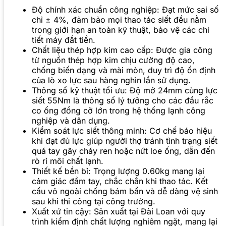
Độ chính xác chuẩn công nghiệp: Đạt mức sai số
chỉ ± 4%, đảm bảo mọi thao tác siết đều nằm
trong giới hạn an toàn kỹ thuật, bảo vệ các chi
tiết máy đắt tiền.
Chất liệu thép hợp kim cao cấp: Được gia công
từ nguồn thép hợp kim chịu cường độ cao,
chống biến dạng và mài mòn, duy trì độ ổn định
của lò xo lực sau hàng nghìn lần sử dụng.
Thông số kỹ thuật tối ưu: Độ mở 24mm cùng lực
siết 55Nm là thông số lý tưởng cho các đầu rắc
co ống đồng cỡ lớn trong hệ thống lạnh công
nghiệp và dân dụng.
Kiểm soát lực siết thông minh: Cơ chế báo hiệu
khi đạt đủ lực giúp người thợ tránh tình trạng siết
quá tay gây cháy ren hoặc nứt loe ống, dẫn đến
rò rỉ môi chất lạnh.
Thiết kế bền bỉ: Trọng lượng 0.60kg mang lại
cảm giác đầm tay, chắc chắn khi thao tác. Kết
cấu vỏ ngoài chống bám bẩn và dễ dàng vệ sinh
sau khi thi công tại công trường.
Xuất xứ tin cậy: Sản xuất tại Đài Loan với quy
trình kiểm định chất lượng nghiêm ngặt, mang lại