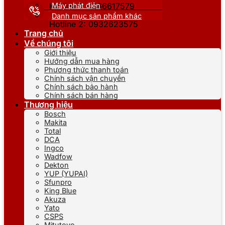
Máy phát điện
Hotline 1: 0866617579
Danh mục sản phẩm khác
Hotline 2: 0932623575
Trang chủ
Về chúng tôi
Giới thiệu
Hướng dẫn mua hàng
Phương thức thanh toán
Chính sách vận chuyển
Chính sách bảo hành
Chính sách bán hàng
Thương hiệu
Bosch
Makita
Total
DCA
Ingco
Wadfow
Dekton
YUP (YUPAI)
Sfunpro
King Blue
Akuza
Yato
CSPS
Mitutoyo