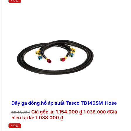
-10%
Dây ga đồng hồ áp suất Tasco TB140SM-Hose
Giá gốc là: 1.154.000 ₫.
Giá
1.038.000
₫
1.154.000
₫
hiện tại là: 1.038.000 ₫.
-10%