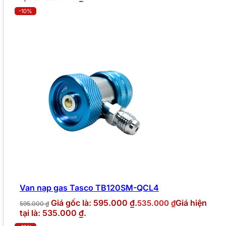
-10%
Van nạp gas Tasco TB120SM-QCL4
Giá gốc là: 595.000 ₫.
Giá hiện
535.000
₫
595.000
₫
tại là: 535.000 ₫.