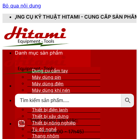
Bỏ qua nội dung
KỸ THUẬT HITAMI - CUNG CẤP SẢN PHẨM CHÍNH HÃNG,
Danh mục sản phẩm
Dụng cụ cầm tay
Máy dùng pin
Máy dùng điện
Máy dùng khí nén
Thiết bị đo kiểm
Thiết bị nâng đỡ
Thiết bị điện lạnh
Thiết bị xây dựng
Văn phòng làm việc:
Thiết bị nông nghiệp
Tủ đồ nghề
T2 - T7 (8h00 - 17h45)
Thang nhôm