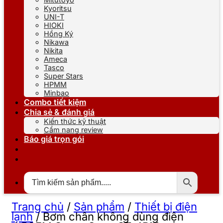
Kyoritsu
UNI-T
HIOKI
Hồng Ký
Nikawa
Nikita
Ameca
Tasco
Super Stars
HPMM
Minbao
Combo tiết kiệm
Chia sẻ & đánh giá
Kiến thức kỹ thuật
Cẩm nang review
Báo giá trọn gói
Trang chủ
/
Sản phẩm
/
Thiết bị điện
lạnh
/
Bơm chân không dùng điện