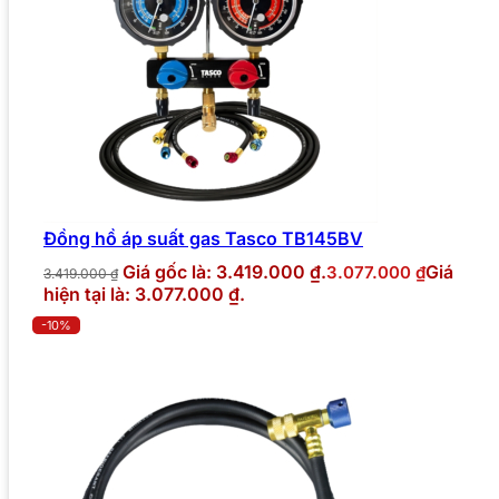
Đồng hồ áp suất gas Tasco TB145BV
Giá gốc là: 3.419.000 ₫.
Giá
3.077.000
₫
3.419.000
₫
hiện tại là: 3.077.000 ₫.
-10%