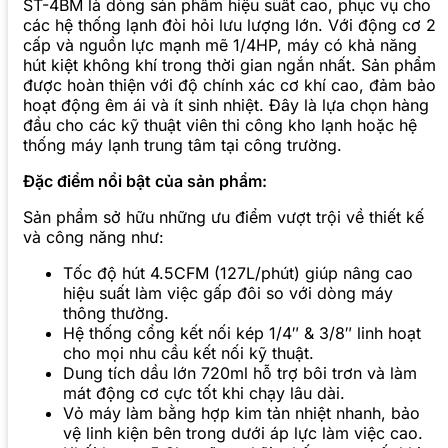
ST-4BM là dòng sản phẩm hiệu suất cao, phục vụ cho
các hệ thống lạnh đòi hỏi lưu lượng lớn. Với động cơ 2
cấp và nguồn lực mạnh mẽ 1/4HP, máy có khả năng
hút kiệt không khí trong thời gian ngắn nhất. Sản phẩm
được hoàn thiện với độ chính xác cơ khí cao, đảm bảo
hoạt động êm ái và ít sinh nhiệt. Đây là lựa chọn hàng
đầu cho các kỹ thuật viên thi công kho lạnh hoặc hệ
thống máy lạnh trung tâm tại công trường.
Đặc điểm nổi bật của sản phẩm:
Sản phẩm sở hữu những ưu điểm vượt trội về thiết kế
và công năng như:
Tốc độ hút 4.5CFM (127L/phút) giúp nâng cao
hiệu suất làm việc gấp đôi so với dòng máy
thông thường.
Hệ thống cổng kết nối kép 1/4″ & 3/8″ linh hoạt
cho mọi nhu cầu kết nối kỹ thuật.
Dung tích dầu lớn 720ml hỗ trợ bôi trơn và làm
mát động cơ cực tốt khi chạy lâu dài.
Vỏ máy làm bằng hợp kim tản nhiệt nhanh, bảo
vệ linh kiện bên trong dưới áp lực làm việc cao.