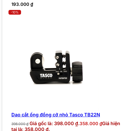
193.000
₫
-10%
Dao cắt ống đồng cỡ nhỏ Tasco TB22N
Giá gốc là: 398.000 ₫.
Giá hiện
358.000
₫
398.000
₫
tại là: 358.000 ₫.