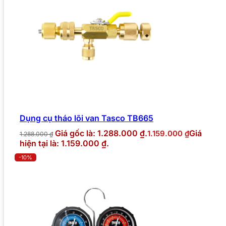
Dụng cụ tháo lõi van Tasco TB665
Giá gốc là: 1.288.000 ₫.
Giá
1.159.000
₫
1.288.000
₫
hiện tại là: 1.159.000 ₫.
-10%