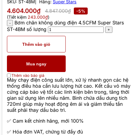
SKU:
ST-4BM
Hãng:
Super Stars
4.604.000₫
4.847.000₫
-5%
(Tiết kiệm
243.000₫
)
Bơm chân không dùng điện 4.5CFM Super Stars
ST-4BM số lượng
Thêm vào giỏ
Mua ngay
Thêm vào báo giá
Máy chạy điện công suất lớn, xử lý nhanh gọn các hệ
thống điều hòa cần lưu lượng hút cao. Kết cấu vỏ máy
cứng cáp bảo vệ tốt các linh kiện bên trong, tăng thời
gian sử dụng lên nhiều năm. Bình chứa dầu dung tích
720ml giúp máy hoạt động êm ái và giảm thiểu tần
suất phải thay dầu bảo trì.
✅ Cam kết chính hãng, mới 100%
✅ Hóa đơn VAT, chứng từ đầy đủ