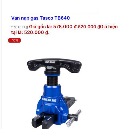
Van nạp gas Tasco TB640
Giá gốc là: 578.000 ₫.
Giá hiện
520.000
₫
578.000
₫
tại là: 520.000 ₫.
-10%