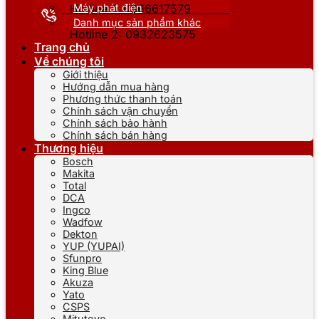
Máy phát điện
Hotline 1: 0866617579
Danh mục sản phẩm khác
Hotline 2: 0932623575
Trang chủ
Về chúng tôi
Giới thiệu
Hướng dẫn mua hàng
Phương thức thanh toán
Chính sách vận chuyển
Chính sách bảo hành
Chính sách bán hàng
Thương hiệu
Bosch
Makita
Total
DCA
Ingco
Wadfow
Dekton
YUP (YUPAI)
Sfunpro
King Blue
Akuza
Yato
CSPS
Mitutoyo