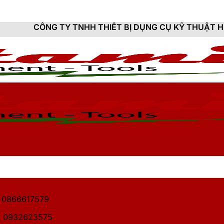
Y TNHH THIẾT BỊ DỤNG CỤ KỸ THUẬT HITAMI - CUNG 
1: 0866617579
2: 0932623575