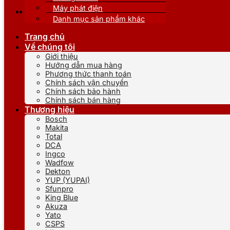
Máy phát điện
Danh mục sản phẩm khác
Trang chủ
Về chúng tôi
Giới thiệu
Hướng dẫn mua hàng
Phương thức thanh toán
Chính sách vận chuyển
Chính sách bảo hành
Chính sách bán hàng
Thương hiệu
Bosch
Makita
Total
DCA
Ingco
Wadfow
Dekton
YUP (YUPAI)
Sfunpro
King Blue
Akuza
Yato
CSPS