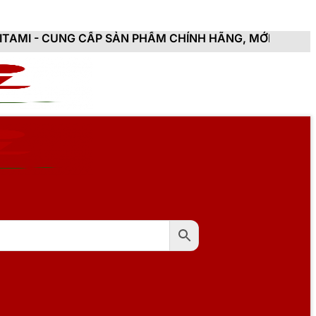
CẤP SẢN PHẨM CHÍNH HÃNG, MỚI 100%, ĐẦY ĐỦ CHỨNG 