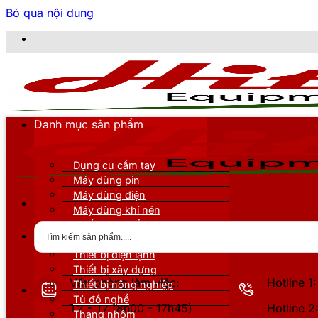
Bỏ qua nội dung
CÔNG T
Danh mục sản phẩm
Dụng cụ cầm tay
Máy dùng pin
Máy dùng điện
Máy dùng khí nén
Thiết bị đo kiểm
Thiết bị nâng đỡ
Thiết bị điện lạnh
Thiết bị xây dựng
Văn phòng làm việc:
Hotline 
Thiết bị nông nghiệp
Tủ đồ nghề
T2 - T7 (8h00 - 17h45)
Hotline 
Thang nhôm