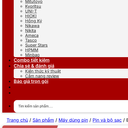
Mitutoyo
Kyoritsu
UNI-T
HIOKI
Hồng Ký
Nikawa
Nikita
Ameca
Tasco
Super Stars
HPMM
Minbao
Combo tiết kiệm
Chia sẻ & đánh giá
Kiến thức kỹ thuật
Cẩm nang review
Báo giá trọn gói
Trang chủ
/
Sản phẩm
/
Máy dùng pin
/
Pin và bộ sạc
/