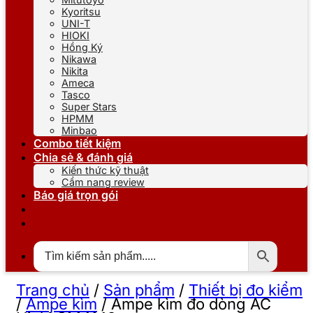
Kyoritsu
UNI-T
HIOKI
Hồng Ký
Nikawa
Nikita
Ameca
Tasco
Super Stars
HPMM
Minbao
Combo tiết kiệm
Chia sẻ & đánh giá
Kiến thức kỹ thuật
Cẩm nang review
Báo giá trọn gói
Trang chủ
/
Sản phẩm
/
Thiết bị đo kiểm
/
Ampe kìm
/
Ampe kìm đo dòng AC