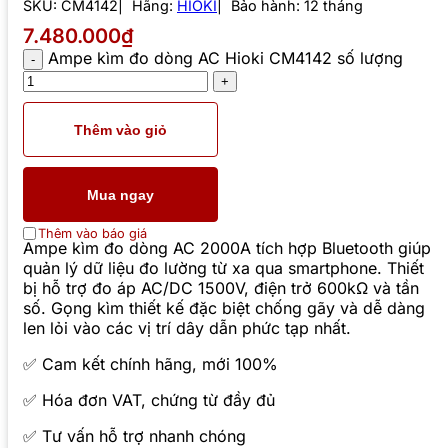
SKU:
CM4142
Hãng:
HIOKI
Bảo hành: 12 tháng
7.480.000₫
Ampe kìm đo dòng AC Hioki CM4142 số lượng
Thêm vào giỏ
Mua ngay
Thêm vào báo giá
Ampe kìm đo dòng AC 2000A tích hợp Bluetooth giúp
quản lý dữ liệu đo lường từ xa qua smartphone. Thiết
bị hỗ trợ đo áp AC/DC 1500V, điện trở 600kΩ và tần
số. Gọng kìm thiết kế đặc biệt chống gãy và dễ dàng
len lỏi vào các vị trí dây dẫn phức tạp nhất.
✅ Cam kết chính hãng, mới 100%
✅ Hóa đơn VAT, chứng từ đầy đủ
✅ Tư vấn hỗ trợ nhanh chóng