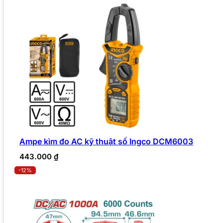
Ampe kìm đo AC kỹ thuật số Ingco DCM6003
443.000
₫
-12%