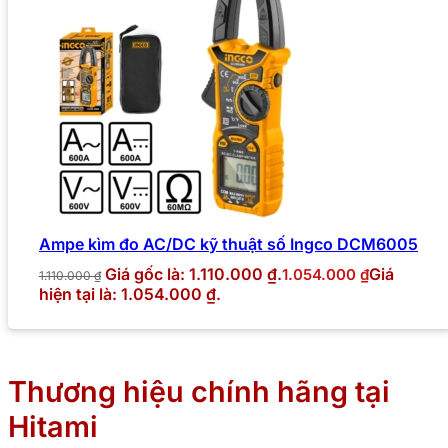
Ampe kìm đo AC/DC kỹ thuật số Ingco DCM6005
Giá gốc là: 1.110.000 ₫.
Giá
1.054.000
₫
1.110.000
₫
hiện tại là: 1.054.000 ₫.
Thương hiệu chính hãng tại
Hitami