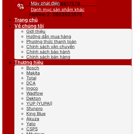
Máy phát điện
Hotline 1: 0866617579
Danh mục sản phẩm khác
Hotline 2: 0932623575
Trang chủ
Về chúng tôi
Giới thiệu
Hướng dẫn mua hàng
Phương thức thanh toán
Chính sách vận chuyển
Chính sách bảo hành
Chính sách bán hàng
Thương hiệu
Bosch
Makita
Total
DCA
Ingco
Wadfow
Dekton
YUP (YUPAI)
Sfunpro
King Blue
Akuza
Yato
CSPS
Mitutoyo