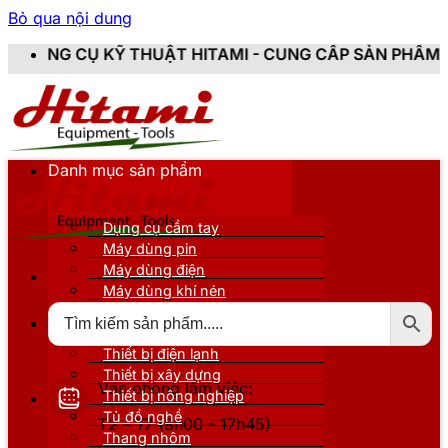
Bỏ qua nội dung
 THUẬT HITAMI - CUNG CẤP SẢN PHẨM CHÍNH HÃNG, M
Danh mục sản phẩm
Dụng cụ cầm tay
Máy dùng pin
Máy dùng điện
Máy dùng khí nén
Thiết bị đo kiểm
Thiết bị nâng đỡ
Thiết bị điện lạnh
Thiết bị xây dựng
Văn phòng làm việc:
Thiết bị nông nghiệp
Tủ đồ nghề
T2 - T7 (8h00 - 17h45)
Thang nhôm