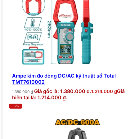
Ampe kìm đo dòng DC/AC kỹ thuật số Total
TMT7610002
Giá gốc là: 1.380.000 ₫.
Giá
1.214.000
₫
1.380.000
₫
hiện tại là: 1.214.000 ₫.
-5%