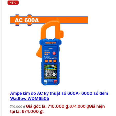
-5%
Ampe kìm đo AC kỹ thuật số 600A- 6000 số đếm
Wadfow WDM6505
Giá gốc là: 710.000 ₫.
Giá hiện
674.000
₫
710.000
₫
tại là: 674.000 ₫.