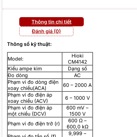
Thông tin chi tiết
Đánh giá (0)
Thông số kỹ thuật:
Hioki
Model:
CM4142
Kiểu ampe kìm
Dạng số
Đo dòng
AC
Phạm vi đo dòng điện
60 – 2000 A
xoay chiều(ACA)
Phạm vi đo điện áp
6 – 1000 V
xoay chiều (ACV)
Phạm vi đo điện áp
600 mV –
một chiều (DCV)
1500 V
600 Ω –
Phạm vi đo điện trở (r)
600,0 kΩ
9,999 –
Phạm vi đo tần số (f)