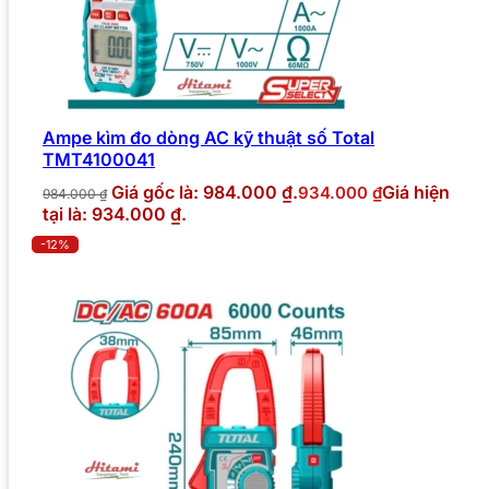
Ampe kìm đo dòng AC kỹ thuật số Total
TMT4100041
Giá gốc là: 984.000 ₫.
Giá hiện
934.000
₫
984.000
₫
tại là: 934.000 ₫.
-12%