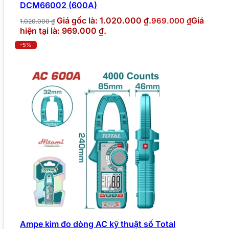
DCM66002 (600A)
Giá gốc là: 1.020.000 ₫.
Giá
969.000
₫
1.020.000
₫
hiện tại là: 969.000 ₫.
-5%
Ampe kìm đo dòng AC kỹ thuật số Total