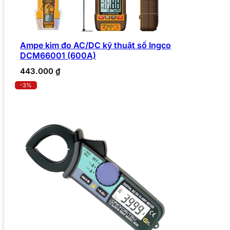
Ampe kìm đo AC/DC kỹ thuật số Ingco
DCM66001 (600A)
443.000
₫
-3%