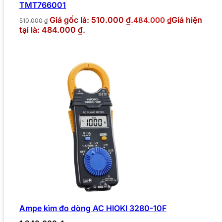
TMT766001
Giá gốc là: 510.000 ₫.
Giá hiện
484.000
₫
510.000
₫
tại là: 484.000 ₫.
Ampe kìm đo dòng AC HIOKI 3280-10F