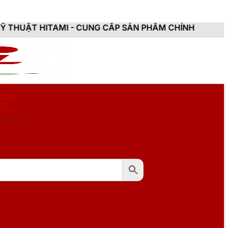
I - CUNG CẤP SẢN PHẨM CHÍNH HÃNG, MỚI 100%, ĐẦY