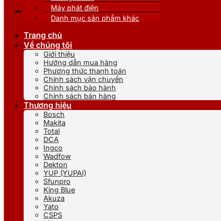
Máy phát điện
Danh mục sản phẩm khác
Trang chủ
Về chúng tôi
Giới thiệu
Hướng dẫn mua hàng
Phương thức thanh toán
Chính sách vận chuyển
Chính sách bảo hành
Chính sách bán hàng
Thương hiệu
Bosch
Makita
Total
DCA
Ingco
Wadfow
Dekton
YUP (YUPAI)
Sfunpro
King Blue
Akuza
Yato
CSPS