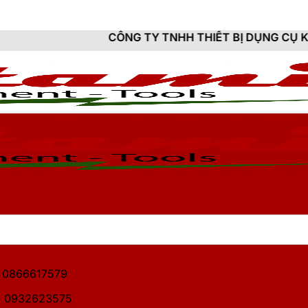
CÔNG TY TNHH THIẾT BỊ DỤNG CỤ KỸ THUẬT HITAM
1: 0866617579
2: 0932623575