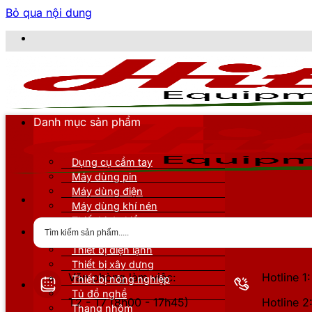
Bỏ qua nội dung
Danh mục sản phẩm
Dụng cụ cầm tay
Máy dùng pin
Máy dùng điện
Máy dùng khí nén
Thiết bị đo kiểm
Thiết bị nâng đỡ
Thiết bị điện lạnh
Thiết bị xây dựng
Văn phòng làm việc:
Hotline 
Thiết bị nông nghiệp
Tủ đồ nghề
T2 - T7 (8h00 - 17h45)
Hotline 
Thang nhôm