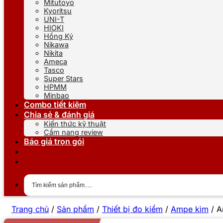
Mitutoyo
Kyoritsu
UNI-T
HIOKI
Hồng Ký
Nikawa
Nikita
Ameca
Tasco
Super Stars
HPMM
Minbao
Combo tiết kiệm
Chia sẻ & đánh giá
Kiến thức kỹ thuật
Cẩm nang review
Báo giá trọn gói
Trang chủ
/
Sản phẩm
/
Thiết bị đo kiểm
/
Ampe kìm
/
A