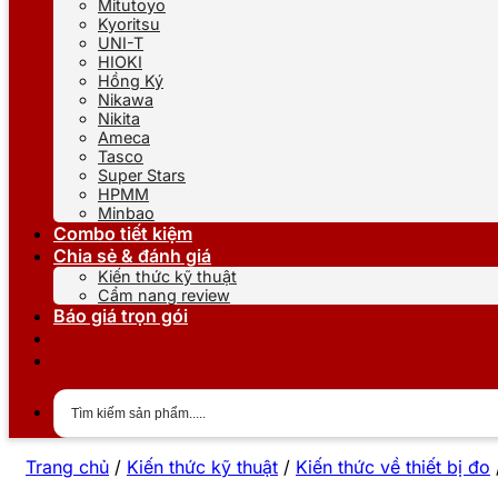
Mitutoyo
Kyoritsu
UNI-T
HIOKI
Hồng Ký
Nikawa
Nikita
Ameca
Tasco
Super Stars
HPMM
Minbao
Combo tiết kiệm
Chia sẻ & đánh giá
Kiến thức kỹ thuật
Cẩm nang review
Báo giá trọn gói
Trang chủ
/
Kiến thức kỹ thuật
/
Kiến thức về thiết bị đo