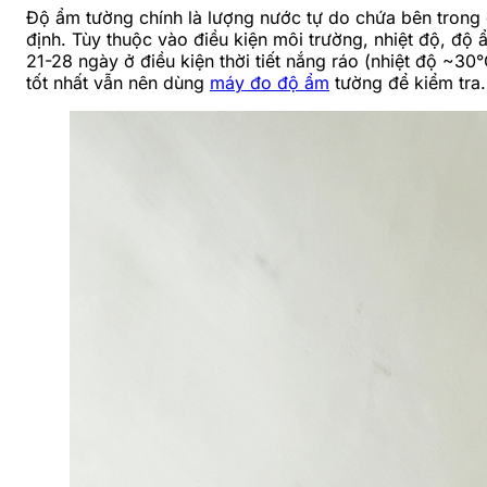
Độ ẩm tường chính là lượng nước tự do chứa bên trong 
định. Tùy thuộc vào điều kiện môi trường, nhiệt độ, đ
21-28 ngày ở điều kiện thời tiết nắng ráo (nhiệt độ ~3
tốt nhất vẫn nên dùng
máy đo độ ẩm
tường để kiểm tra.