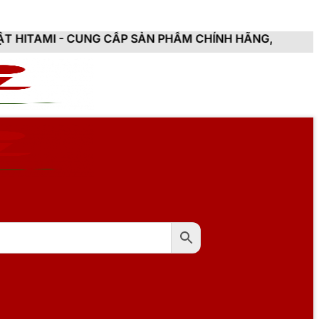
ẨM CHÍNH HÃNG, MỚI 100%, ĐẦY ĐỦ CHỨNG TỪ, HÓA ĐƠ