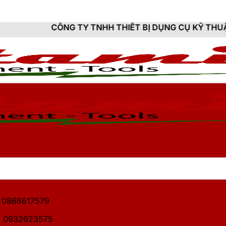
ẾT BỊ DỤNG CỤ KỸ THUẬT HITAMI - CUNG CẤP SẢN PH
1: 0866617579
2: 0932623575