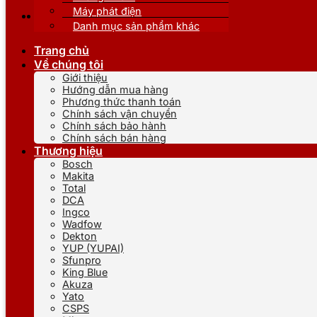
Máy phát điện
Danh mục sản phẩm khác
Trang chủ
Về chúng tôi
Giới thiệu
Hướng dẫn mua hàng
Phương thức thanh toán
Chính sách vận chuyển
Chính sách bảo hành
Chính sách bán hàng
Thương hiệu
Bosch
Makita
Total
DCA
Ingco
Wadfow
Dekton
YUP (YUPAI)
Sfunpro
King Blue
Akuza
Yato
CSPS