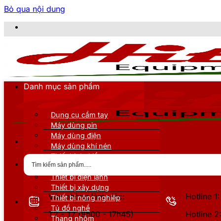
Bỏ qua nội dung
CÔNG TY TNHH THI
Danh mục sản phẩm
Dụng cụ cầm tay
Máy dùng pin
Máy dùng điện
Máy dùng khí nén
Thiết bị đo kiểm
Thiết bị nâng đỡ
Thiết bị điện lạnh
Thiết bị xây dựng
Văn phòng làm việc:
Hotline 
Thiết bị nông nghiệp
Tủ đồ nghề
T2 - T7 (8h00 - 17h45)
Hotline 
Thang nhôm